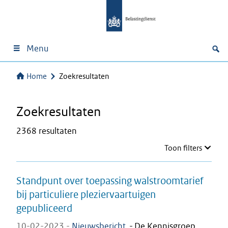
Menu
Home
Zoekresultaten
Zoekresultaten
2368 resultaten
Toon filters
Standpunt over toepassing walstroomtarief
bij particuliere pleziervaartuigen
gepubliceerd
10-02-2023 -
Nieuwsbericht
-
De Kennisgroep