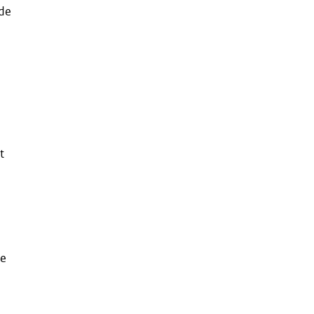
 de
t
le