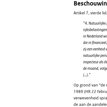
Beschouwin
Artikel 7, vierde l
“4. Natuurlijke
rijksbelastingen
in Nederland wo
die in financiee
zij een eenheid
natuurlijke per
inspecteur als 
de maand, volge
(…).”
Op grond van “de m
1989 (HR 22 februa
verwevenheid sprak
de aan de aandelen