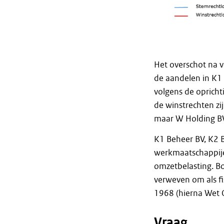
Het overschot na 
de aandelen in K1
volgens de oprich
de winstrechten z
maar W Holding BV 
K1 Beheer BV, K2 
werkmaatschappije
omzetbelasting. Bo
verweven om als fis
1968 (hierna Wet 
Vraag