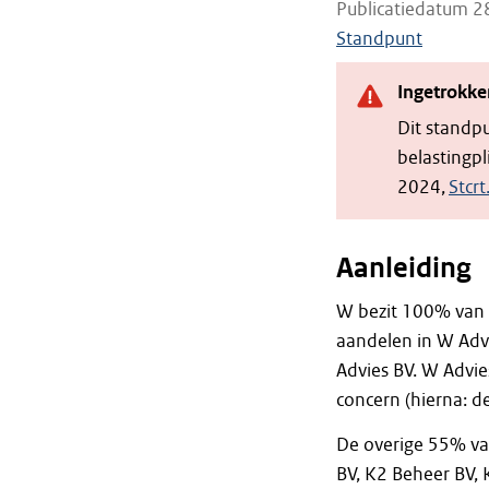
Publicatiedatum 2
Standpunt
Ingetrokke
Dit standp
belastingp
2024,
Stcr
Aanleiding
W bezit 100% van 
aandelen in W Adv
Advies BV. W Advi
concern (hierna: 
De overige 55% van
BV, K2 Beheer BV,