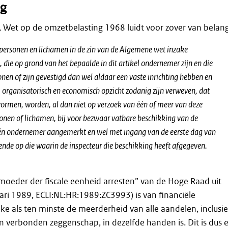
g
id, Wet op de omzetbelasting 1968 luidt voor zover van belang
 personen en lichamen in de zin van de Algemene wet inzake
, die op grond van het bepaalde in dit artikel ondernemer zijn en die
nen of zijn gevestigd dan wel aldaar een vaste inrichting hebben en
l, organisatorisch en economisch opzicht zodanig zijn verweven, dat
 vormen, worden, al dan niet op verzoek van één of meer van deze
sonen of lichamen, bij voor bezwaar vatbare beschikking van de
één ondernemer aangemerkt en wel met ingang van de eerste dag van
nde op die waarin de inspecteur die beschikking heeft afgegeven.
oeder der fiscale eenheid arresten” van de Hoge Raad uit
ri 1989, ECLI:NL:HR:1989:ZC3993) is van financiële
e als ten minste de meerderheid van alle aandelen, inclusie
 verbonden zeggenschap, in dezelfde handen is. Dit is dus 