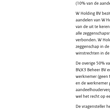
(10% van de aande
W Holding BV bezit
aandelen van W Hol
van de uit te kere
alle zeggenschaps
verbonden. W Hold
zeggenschap in de
winstrechten in d
De overige 50% van
BV,K3 Beheer BV en
werknemer (geen f
en de werknemer g
aandeelhouderverg
wel het recht op e
De vragensteller 