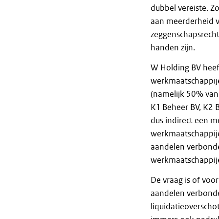
dubbel vereiste. Z
aan meerderheid v
zeggenschapsrecht
handen zijn.
W Holding BV heef
werkmaatschappije
(namelijk 50% van
K1 Beheer BV, K2 
dus indirect een 
werkmaatschappije
aandelen verbonde
werkmaatschappij
De vraag is of voo
aandelen verbonde
liquidatieoversch