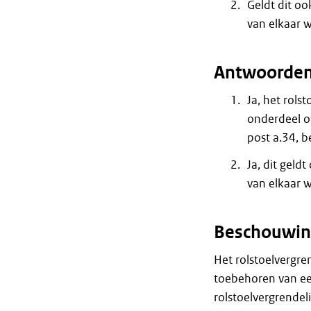
Geldt dit oo
van elkaar 
Antwoorde
Ja, het rols
onderdeel o
post a.34, 
Ja, dit geld
van elkaar 
Beschouwin
Het rolstoelvergre
toebehoren van ee
rolstoelvergrendel