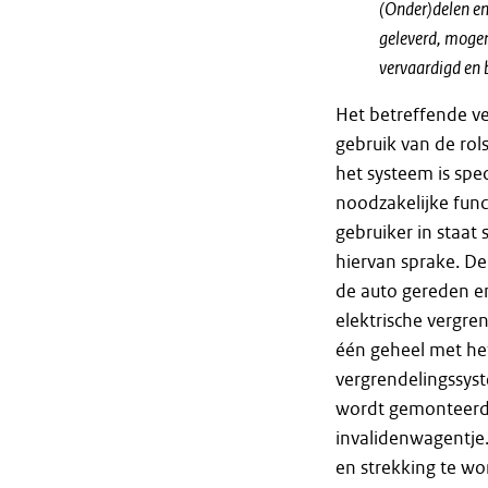
(Onder)delen en
geleverd, mogen 
vervaardigd en 
Het betreffende ve
gebruik van de rol
het systeem is spe
noodzakelijke func
gebruiker in staat s
hiervan sprake. De
de auto gereden en
elektrische vergren
één geheel met het
vergrendelingssyst
wordt gemonteerd i
invalidenwagentje.
en strekking te wo