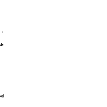
en
 de
n
oel
n