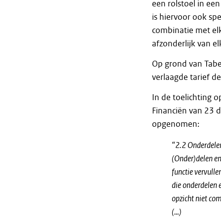
een rolstoel in een
is hiervoor ook sp
combinatie met elk
afzonderlijk van e
Op grond van Tabel 
verlaagde tarief d
In de toelichting o
Financiën van 23
opgenomen:
“2.2 Onderdele
(Onder)delen en
functie vervulle
die onderdelen 
opzicht niet com
(…)