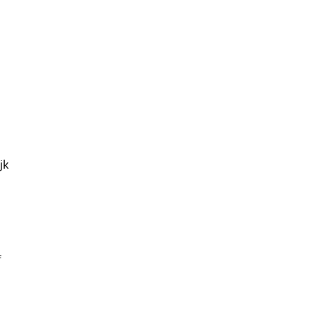
jk
f
n