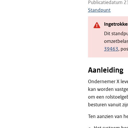
Publicatiedatum 2
Standpunt
Ingetrokke
Dit standp
omzetbelas
39463
, po
Aanleiding
Ondernemer X leve
kan worden vastgez
om een rolstoelgebr
besturen vanuit zij
Ten aanzien van h