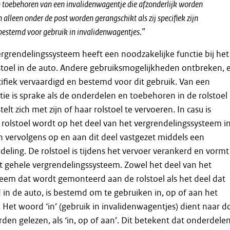
 toebehoren van een invalidenwagentje die afzonderlijk worden
alleen onder de post worden gerangschikt als zij specifiek zijn
bestemd voor gebruik in invalidenwagentjes.”
rgrendelingssysteem heeft een noodzakelijke functie bij het
stoel in de auto. Andere gebruiksmogelijkheden ontbreken, 
cifiek vervaardigd en bestemd voor dit gebruik. Van een
tie is sprake als de onderdelen en toebehoren in de rolstoel
telt zich met zijn of haar rolstoel te vervoeren. In casu is
 rolstoel wordt op het deel van het vergrendelingssysteem i
 vervolgens op en aan dit deel vastgezet middels een
deling. De rolstoel is tijdens het vervoer verankerd en vormt
 gehele vergrendelingssysteem. Zowel het deel van het
eem dat wordt gemonteerd aan de rolstoel als het deel dat
n de auto, is bestemd om te gebruiken in, op of aan het
 Het woord ‘in’ (gebruik in invalidenwagentjes) dient naar d
rden gelezen, als ‘in, op of aan’. Dit betekent dat onderdele