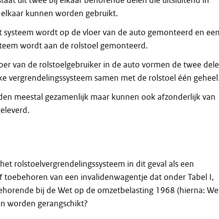
aat uit twee bij elkaar behorende delen die uitsluitend in
 elkaar kunnen worden gebruikt.
t systeem wordt op de vloer van de auto gemonteerd en ee
steem wordt aan de rolstoel gemonteerd.
voer van de rolstoelgebruiker in de auto vormen de twee del
eke vergrendelingssysteem samen met de rolstoel één geheel
den meestal gezamenlijk maar kunnen ook afzonderlijk van
eleverd.
 het rolstoelvergrendelingssysteem in dit geval als een
f toebehoren van een invalidenwagentje dat onder Tabel I,
behorende bij de Wet op de omzetbelasting 1968 (hierna: We
n worden gerangschikt?