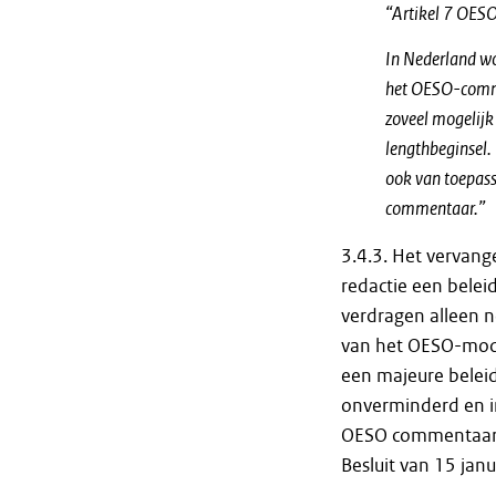
“Artikel 7 OES
In Nederland wor
het OESO-commen
zoveel mogelijk 
lengthbeginsel. 
ook van toepassi
commentaar.”
3.4.3. Het vervang
redactie een beleid
verdragen alleen n
van het OESO-mode
een majeure belei
onverminderd en in
OESO commentaar d
Besluit van 15 ja