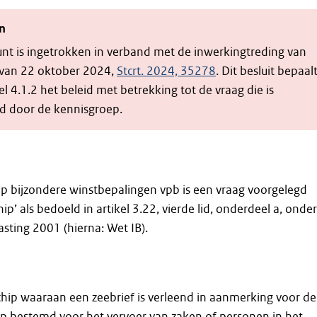
n
unt is ingetrokken in verband met de inwerkingtreding van
t van 22 oktober 2024,
Stcrt. 2024, 35278
. Dit besluit bepaal
l 4.1.2 het beleid met betrekking tot de vraag die is
 door de kennisgroep.
p bijzondere winstbepalingen vpb is een vraag voorgelegd
hip’ als bedoeld in artikel 3.22, vierde lid, onderdeel a, onder
ting 2001 (hierna: Wet IB).
hip waaraan een zeebrief is verleend in aanmerking voor de
chip bestemd voor het vervoer van zaken of personen in het