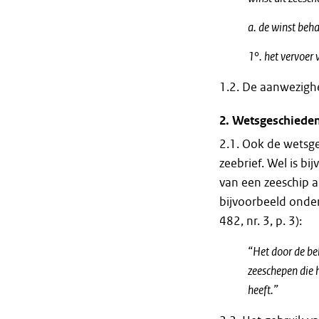
a. de winst beh
1°. het vervoer 
1.2. De aanwezighei
2.
Wetsgeschieden
2.1. Ook de wetsge
zeebrief. Wel is b
van een zeeschip a
bijvoorbeeld onde
482, nr. 3, p. 3):
“Het door de be
zeeschepen die 
heeft.”