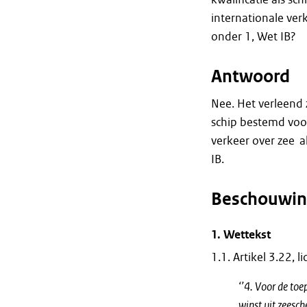
internationale verk
onder 1, Wet IB?
Antwoord
Nee. Het verleend z
schip bestemd voor
verkeer over zee al
IB.
Beschouwin
1.
Wettekst
1.1. Artikel 3.22, l
‘’4. Voor de toe
winst uit zeesc