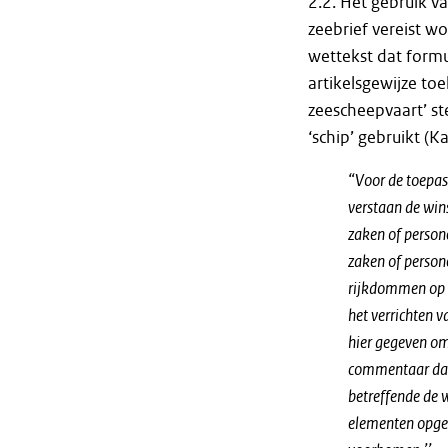
2.2. Het gebruik v
zeebrief vereist wo
wettekst dat formu
artikelsgewijze toe
zeescheepvaart’ ste
‘schip’ gebruikt (K
“Voor de toepas
verstaan de win
zaken of persone
zaken of persone
rijkdommen op z
het verrichten 
hier gegeven om
commentaar dat 
betreffende de w
elementen opgen