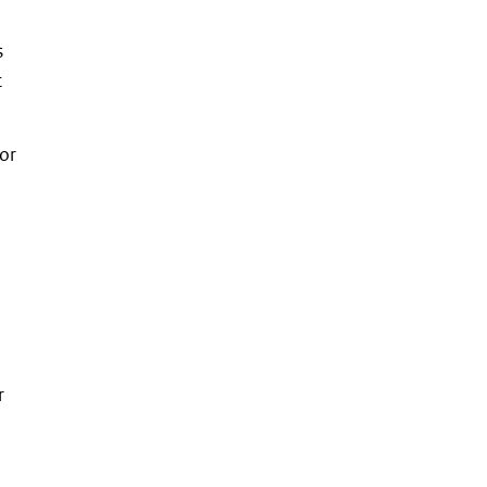
s
t
or
r