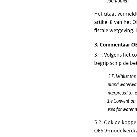
voorkomen.’’
Het citaat vermeld
artikel 8 van het
fiscale wetgeving
3.
Commentaar OE
3.1. Volgens het 
begrip schip de be
"17. Whilst the 
inland waterways
interpreted to r
the Convention,
used for water 
3.2. Ook de koppel
OESO-modelverdrag 