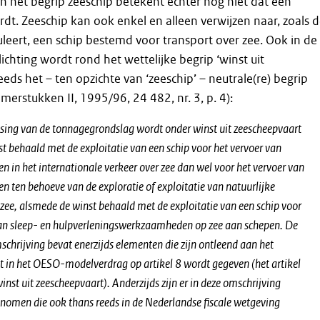
an het begrip zeeschip betekent echter nog niet dat een
rdt. Zeeschip kan ook enkel en alleen verwijzen naar, zoals 
leert, een schip bestemd voor transport over zee. Ook in de
lichting wordt rond het wettelijke begrip ‘winst uit
eds het – ten opzichte van ‘zeeschip’ – neutrale(re) begrip
amerstukken II, 1995/96, 24 482, nr. 3, p. 4):
sing van de tonnagegrondslag wordt onder winst uit zeescheepvaart
st behaald met de exploitatie van een schip voor het vervoer van
n in het internationale verkeer over zee dan wel voor het vervoer van
n ten behoeve van de exploratie of exploitatie van natuurlijke
ee, alsmede de winst behaald met de exploitatie van een schip voor
van sleep- en hulpverleningswerkzaamheden op zee aan schepen. De
schrijving bevat enerzijds elementen die zijn ontleend aan het
in het OESO-modelverdrag op artikel 8 wordt gegeven (het artikel
inst uit zeescheepvaart). Anderzijds zijn er in deze omschrijving
omen die ook thans reeds in de Nederlandse fiscale wetgeving