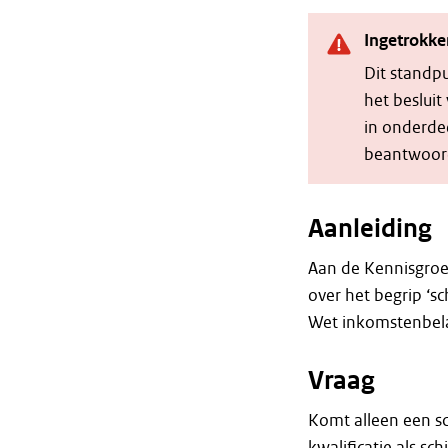
Ingetrokke
Dit standp
het beslui
in onderdee
beantwoord
Aanleiding
Aan de Kennisgroe
over het begrip ‘sc
Wet inkomstenbelas
Vraag
Komt alleen een sc
kwalificatie als s