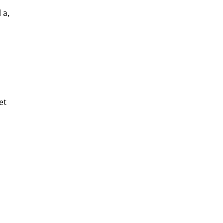
 a,
et