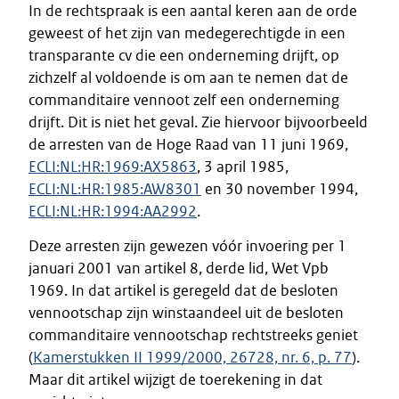
In de rechtspraak is een aantal keren aan de orde
geweest of het zijn van medegerechtigde in een
transparante cv die een onderneming drijft, op
zichzelf al voldoende is om aan te nemen dat de
commanditaire vennoot zelf een onderneming
drijft. Dit is niet het geval. Zie hiervoor bijvoorbeeld
de arresten van de Hoge Raad van 11 juni 1969,
ECLI:NL:HR:1969:AX5863
, 3 april 1985,
ECLI:NL:HR:1985:AW8301
en 30 november 1994,
ECLI:NL:HR:1994:AA2992
.
Deze arresten zijn gewezen vóór invoering per 1
januari 2001 van artikel 8, derde lid, Wet Vpb
1969. In dat artikel is geregeld dat de besloten
vennootschap zijn winstaandeel uit de besloten
commanditaire vennootschap rechtstreeks geniet
(
Kamerstukken II 1999/2000, 26728, nr. 6, p. 77
).
Maar dit artikel wijzigt de toerekening in dat