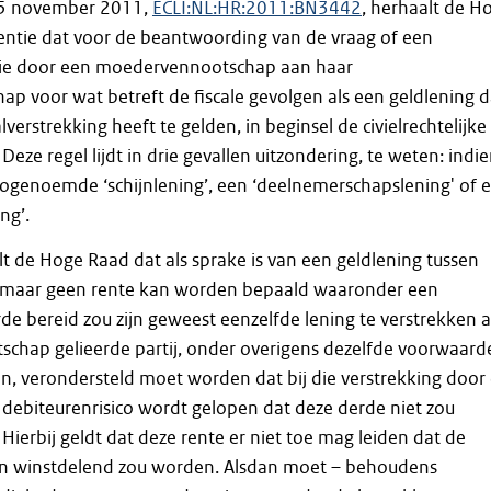
 25 november 2011,
ECLI:NL:HR:2011:BN3442
, herhaalt de H
dentie dat voor de beantwoording van de vraag of een
die door een moedervennootschap aan haar
p voor wat betreft de fiscale gevolgen als een geldlening 
lverstrekking heeft te gelden, in beginsel de civielrechtelijke
 Deze regel lijdt in drie gevallen uitzondering, te weten: indi
zogenoemde ‘schijnlening’, een ‘deelnemerschapslening' of 
ng’.
t de Hoge Raad dat als sprake is van een geldlening tussen
n, maar geen rente kan worden bepaald waaronder een
de bereid zou zijn geweest eenzelfde lening te verstrekken 
schap gelieerde partij, onder overigens dezelfde voorwaard
, verondersteld moet worden dat bij die verstrekking door
debiteurenrisico wordt gelopen dat deze derde niet zou
erbij geldt dat deze rente er niet toe mag leiden dat de
en winstdelend zou worden. Alsdan moet – behoudens