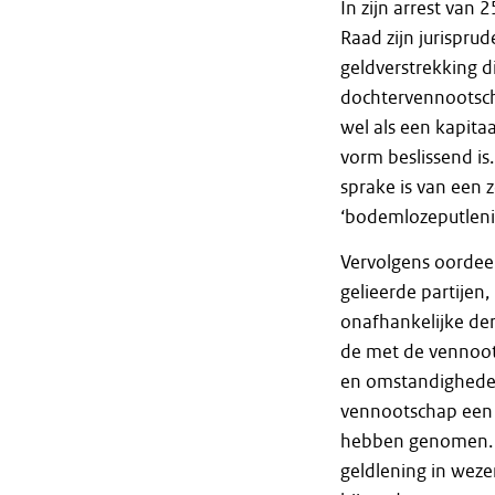
In zijn arrest van
Raad zijn jurispru
geldverstrekking 
dochtervennootscha
wel als een kapitaa
vorm beslissend is.
sprake is van een 
‘bodemlozeputleni
Vervolgens oordeel
gelieerde partije
onafhankelijke der
de met de vennoot
en omstandigheden
vennootschap een 
hebben genomen. Hi
geldlening in wez