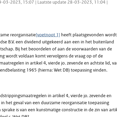
9-03-2023, 15:07 | Laatste update 28-03-2023, 11:04 |
zame reorganisatie
[voetnoot 1]
heeft plaatsgevonden wordt
se B.V. een dividend uitgekeerd aan een in het buitenland
tschap. Bij het beoordelen of aan de voorwaarden van de
ling wordt voldaan komt vervolgens de vraag op of de
aatregelen in artikel 4, vierde jo. zevende en achtste lid, v
endbelasting 1965 (hierna: Wet DB) toepassing vinden.
strippingsmaatregelen in artikel 4, vierde jo. zevende en
B in het geval van een duurzame reorganisatie toepassing
 sprake is van een kunstmatige constructie in de zin van arti
rdeel c, Wet DB?