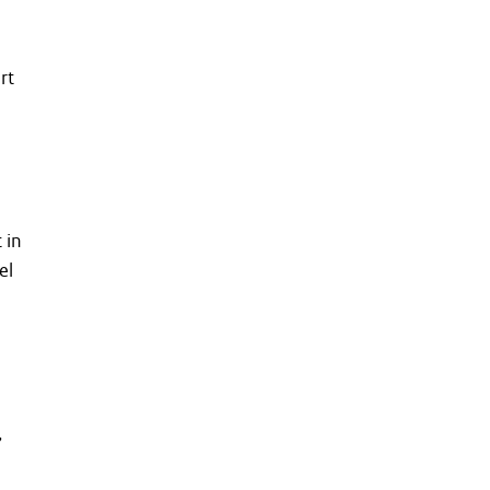
rt
 in
el
,