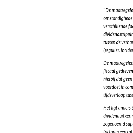
“De maatregelen
omstandigheden,
verschillende fa
dividendstrippin
tussen de verha
(regulier, incid
De maatregelen i
fiscaal gedreven
hierbij dat geen
voordoet in com
tijdsverloop tu
Het ligt anders
dividenduitkerin
zogenoemd super
factoren een rol