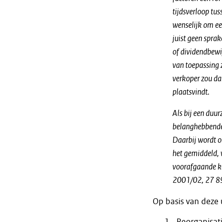
tijdsverloop tus
wenselijk om ee
juist geen sprak
of dividendbewi
van toepassing 
verkoper zou dan
plaatsvindt.
Als bij een duu
belanghebbende 
Daarbij wordt o
het gemiddeld, 
voorafgaande k
2001/02, 27 896
Op basis van deze 
Reorganisati