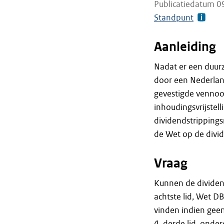
Publicatiedatum 0
Standpunt
Aanleiding
Nadat er een duur
door een Nederland
gevestigde vennoo
inhoudingsvrijstel
dividendstrippingsm
de Wet op de divid
Vraag
Kunnen de dividend
achtste lid, Wet D
vinden indien geen
4, derde lid, onde