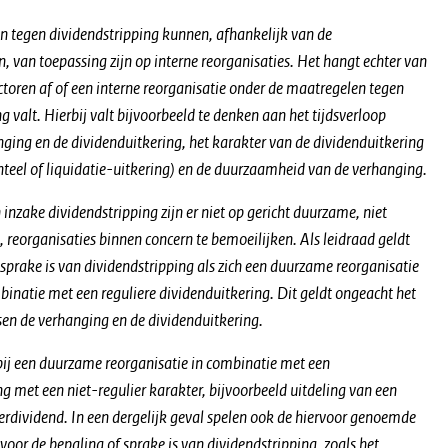
 tegen dividendstripping kunnen, afhankelijk van de
 van toepassing zijn op interne reorganisaties. Het hangt echter van
ctoren af of een interne reorganisatie onder de maatregelen tegen
g valt. Hierbij valt bijvoorbeeld te denken aan het tijdsverloop
nging en de dividenduitkering, het karakter van de dividenduitkering
enteel of liquidatie-uitkering) en de duurzaamheid van de verhanging.
nzake dividendstripping zijn er niet op gericht duurzame, niet
, reorganisaties binnen concern te bemoeilijken. Als leidraad geldt
 sprake is van dividendstripping als zich een duurzame reorganisatie
binatie met een reguliere dividenduitkering. Dit geldt ongeacht het
ssen de verhanging en de dividenduitkering.
 bij een duurzame reorganisatie in combinatie met een
g met een niet-regulier karakter, bijvoorbeeld uitdeling van een
dividend. In een dergelijk geval spelen ook de hiervoor genoemde
 voor de bepaling of sprake is van dividendstripping, zoals het