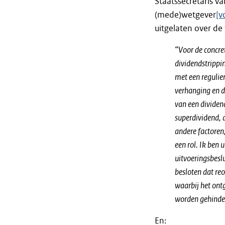
Staatssecretaris v
(mede)wetgever
[v
uitgelaten over de
“Voor de concret
dividendstrippi
met een regulier
verhanging en d
van een dividen
superdividend, 
andere factoren,
een rol. Ik ben
uitvoeringsbeslu
besloten dat reo
waarbij het ontg
worden gehinde
En: