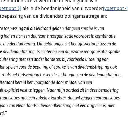
an Financiën zich zowel in de hoedanigheid van
oetnoot 3]
als in de hoedanigheid van uitvoerder
[voetnoot 4
 toepassing van de dividendstrippingsmaatregelen:
e toepassing zal als leidraad gelden dat geen sprake is van
ng indien zich een duurzame reorganisatie voordoet in combinatie
e dividenduitkering. Dit geldt ongeacht het tijdsverloop tussen de
e dividenduitkering. Is echter bij een duurzame reorganisatie sprake
duitkering met een ander karakter, bijvoorbeeld uitdeling van
dan spelen voor de bepaling of sprake is van dividendstripping ook
 zoals het tijdsverloop tussen de verhanging en de dividenduitkering,
 uiteraard bereid het voorgaande door middel van een
it expliciet vast te leggen. Naar mijn oordeel zit in deze benadering
rganisaties met een zakelijk karakter, dat wil zeggen reorganisaties
aan van Nederlandse dividendbelasting niet een drijfveer is, niet
rd.”