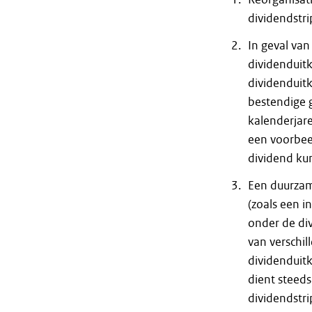
dividendstr
In geval van
dividenduitk
dividenduitk
bestendige g
kalenderjare
een voorbeel
dividend k
Een duurzam
(zoals een i
onder de div
van verschil
dividenduitk
dient steeds
dividendstri