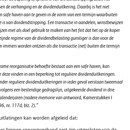
sen de verhanging en de dividenduitkering. Daarbij is het niet
n safe haven aan te geven in de vorm van een termijn waarbuiten
e is van dividendstripping. Een transactie in aandelen, winstbewijzen
jzen met als doel gebruik te maken van het feit dat het op de koper
zijnde regime van de dividendbelasting gunstiger is dan voor de
 immers worden ontzien als die transactie (net) buiten die termijn
rzame reorganisatie behoefte bestaat aan een safe haven, kan
deze vinden in een beperking tot reguliere dividenduitkeringen.
nder reguliere dividenduitkeringen in ieder geval verstaan tweemaal
volgens een bestendige gedragslijn, uitgekeerde dividend in drie
alenderjaren (nadere memorie van antwoord, Kamerstukken I
, nr. 117d, blz. 2).”
uitlatingen kan worden afgeleid dat:
es binnen concernverband niet zijn uitgesloten van de