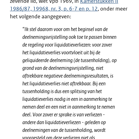
zevende lid, Wet Vpb 1969, in
Kamerstukken II
1986/87, 19968, nr. 3, p. 6-7 en p. 12
, onder meer
het volgende aangegeven:
“Ik stel daarom voor om het beginsel van de
deelnemingsvrijstelling ook toe te passen binnen
de regeling voor liquidatieverliezen: voor zover
het liquidatieverlies voortvloeit uit bij de
geliquideerde deelneming (de tussenholding), op
grond van de deelnemingsvrijstelling, niet
aftrekbare negatieve deelnemingsresultaten, is
het liquidatieverlies niet aftrekbaar. Bij een
tussenholding is dus een splitsing van het
liquidatieverlies nodig in een in aanmerking te
nemen deel en een niet in aanmerking te nemen
deel. Voor zover er sprake is van verliezen -
andere dan liquidatieverliezen - geleden op
deelnemingen van de tussenholding, wordt
voorgesteld om deze verliezen niet als