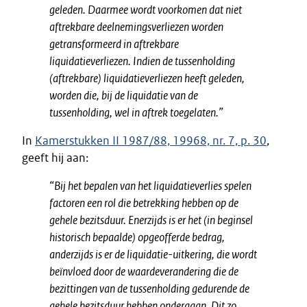
geleden. Daarmee wordt voorkomen dat niet
aftrekbare deelnemingsverliezen worden
getransformeerd in aftrekbare
liquidatieverliezen. Indien de tussenholding
(aftrekbare) liquidatieverliezen heeft geleden,
worden die, bij de liquidatie van de
tussenholding, wel in aftrek toegelaten.”
In
Kamerstukken II 1987/88, 19968, nr. 7, p. 30
,
geeft hij aan:
“Bij het bepalen van het liquidatieverlies spelen
factoren een rol die betrekking hebben op de
gehele bezitsduur. Enerzijds is er het (in beginsel
historisch bepaalde) opgeofferde bedrag,
anderzijds is er de liquidatie-uitkering, die wordt
beïnvloed door de waardeverandering die de
bezittingen van de tussenholding gedurende de
gehele bezitsduur hebben ondergaan. Dit zo