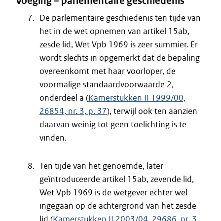
Voeging – parlementaire geschiedenis
De parlementaire geschiedenis ten tijde van
het in de wet opnemen van artikel 15ab,
zesde lid, Wet Vpb 1969 is zeer summier. Er
wordt slechts in opgemerkt dat de bepaling
overeenkomt met haar voorloper, de
voormalige standaardvoorwaarde 2,
onderdeel a (
Kamerstukken II 1999/00,
26854, nr. 3, p. 37
), terwijl ook ten aanzien
daarvan weinig tot geen toelichting is te
vinden.
Ten tijde van het genoemde, later
geïntroduceerde artikel 15ab, zevende lid,
Wet Vpb 1969 is de wetgever echter wel
ingegaan op de achtergrond van het zesde
lid (
Kamerstukken II 2003/04, 29686, nr. 3,