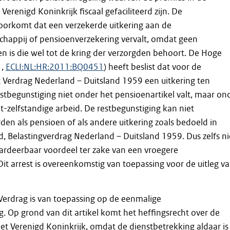
erenigd Koninkrijk fiscaal gefaciliteerd zijn. De
oorkomt dat een verzekerde uitkering aan de
chappij of pensioenverzekering vervalt, omdat geen
en is die wel tot de kring der verzorgden behoort. De Hoge
1,
ECLI:NL:HR:2011:BQ0451
) heeft beslist dat voor de
 Verdrag Nederland – Duitsland 1959 een uitkering ten
stbegunstiging niet onder het pensioenartikel valt, maar on
et-zelfstandige arbeid. De restbegunstiging kan niet
den als pensioen of als andere uitkering zoals bedoeld in
lid, Belastingverdrag Nederland – Duitsland 1959. Dus zelfs ni
ardeerbaar voordeel ter zake van een vroegere
Dit arrest is overeenkomstig van toepassing voor de uitleg v
 Verdrag is van toepassing op de eenmalige
ng. Op grond van dit artikel komt het heffingsrecht over de
het Verenigd Koninkrijk, omdat de dienstbetrekking aldaar is