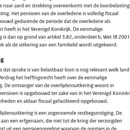
e naar aard en strekking overeenkomt met de loonbelasting
ing. Het pensioen van de overledene is volledig fiscaal
ebouwd gedurende de periode dat de overledene als
 heeft in het Verenigd Konikrijk. De eenmalige
ng is dan op grond van artikel 3.82, onderdeel b, Wet IB 2001
k als de uitkering aan een familielid wordt uitgekeerd.
ag
s dat sprake is van belastbaar loon is nog relevant welk land
erdrag het heffingsrecht heeft over de eenmalige
ng. De ontvanger van de overlijdensuitkering woont in
ensioen is opgebouwd ter zake van in het Verenigd Koninkr
heden en aldaar fiscaal gefaciliteerd opgebouwd.
ijdensuitkering is een zogenoemde restbegunstiging. De
 aan een erfgenaam, die niet tot de kring der verzorgden
oort uit een pensioenregeling waarvan de premies in de