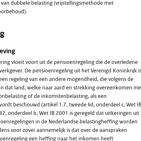
van dubbele belasting (vrijstellingsmethode met
oorbehoud).
g
eving
ering vloeit voort uit de pensioenregeling die de overledene
 werkgever. De pensioenregeling uit het Verenigd Koninkrijk i
 een regeling van een andere mogendheid, die volgens de
an dat land, welke naar aard en strekking overeenkomen me
nbelasting of de inkomstenbelasting, als een
ordt beschouwd (artikel 1.7, tweede lid, onderdeel c, Wet I
.82, onderdeel b, Wet IB 2001 is geregeld dat uitkeringen uit
ioenregelingen in de Nederlandse belastingheffing worden
ens voor zover aannemelijk is dat over de aanspraken
ioenregeling een heffing naar het inkomen heeft