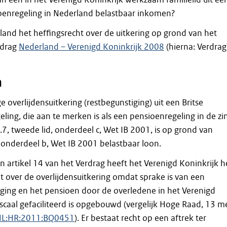
ioenregeling in Nederland belastbaar inkomen?
and het heffingsrecht over de uitkering op grond van het
rdrag
Nederland – Verenigd Koninkrijk 2008
(hierna: Verdrag
n
 overlijdensuitkering (restbegunstiging) uit een Britse
ling, die aan te merken is als een pensioenregeling in de zi
1.7, tweede lid, onderdeel c, Wet IB 2001, is op grond van
, onderdeel b, Wet IB 2001 belastbaar loon.
 artikel 14 van het Verdrag heeft het Verenigd Koninkrijk h
t over de overlijdensuitkering omdat sprake is van een
iging en het pensioen door de overledene in het Verenigd
iscaal gefaciliteerd is opgebouwd (vergelijk Hoge Raad, 13 m
NL:HR:2011:BQ0451
). Er bestaat recht op een aftrek ter