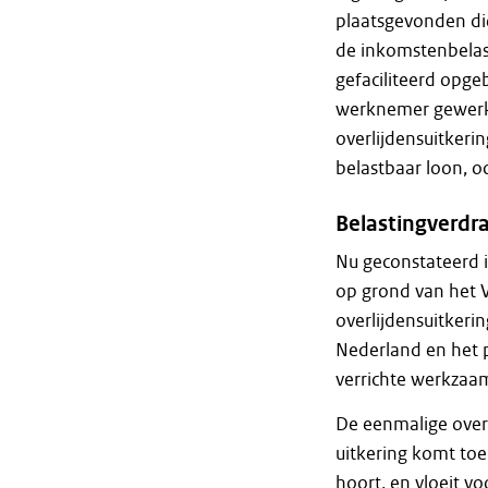
plaatsgevonden di
de inkomstenbelast
gefaciliteerd opg
werknemer gewerkt
overlijdensuitkeri
belastbaar loon, oo
Belastingverdr
Nu geconstateerd i
op grond van het V
overlijdensuitkeri
Nederland en het p
verrichte werkzaam
De eenmalige overl
uitkering komt toe
hoort, en vloeit v