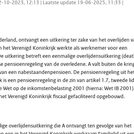
2-10-2023, 12:13 | Laatste update 19-06-2025, 11:33 |
erland, ontvangt een uitkering ter zake van het overlijden 
 in het Verenigd Koninkrijk werkte als werknemer voor een
e uitkering betreft een eenmalige overlijdensuitkering (
deat
itse pensioenregeling van de overledene. A valt buiten de krin
van een nabestaandenpensioen. De pensioenregeling uit he
 is een pensioenregeling in de zin van artikel 1.7, tweede lid
e Wet op de inkomstenbelasting 2001 (hierna: Wet IB 2001)
 het Verenigd Koninkrijk fiscaal gefaciliteerd opgebouwd.
ige overlijdensuitkering die A ontvangt ten gevolge van het
an een in het Verenigd Koninkrijk werkzaam familielid uit ee