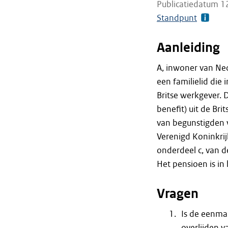
Publicatiedatum 1
Standpunt
Aanleiding
A, inwoner van Ned
een familielid die
Britse werkgever. D
benefit
) uit de Br
van begunstigden 
Verenigd Koninkrijk
onderdeel c, van d
Het pensioen is in
Vragen
Is de eenmal
overlijden v