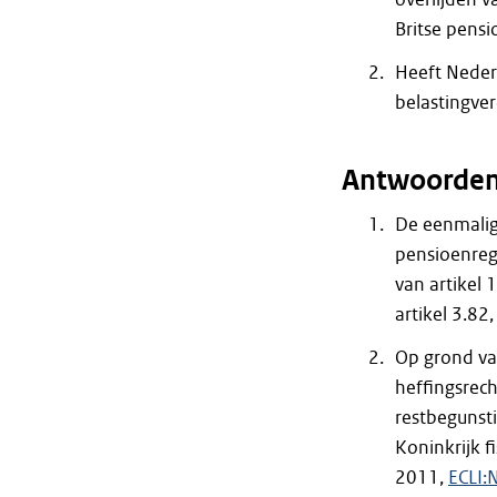
Britse pens
Heeft Nederl
belastingve
Antwoorde
De eenmalige
pensioenrege
van artikel 
artikel 3.82
Op grond van
heffingsrech
restbegunst
Koninkrijk f
2011,
ECLI: