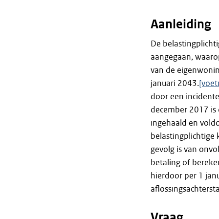
Aanleiding
De belastingplicht
aangegaan, waarop
van de eigenwoning
januari 2043.
[voet
door een incidente
december 2017 is d
ingehaald en voldoe
belastingplichtige
gevolg is van onvo
betaling of bereke
hierdoor per 1 ja
aflossingsachterst
Vraag