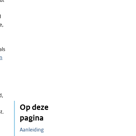
ut
1
e,
als
n
d,
Op deze
t.
pagina
Aanleiding