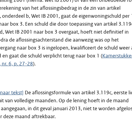
sting 2001 (hierna: Wet IB 2001) of van een onbedoelde fo
erekening van het aflossingsbedrag in de zin van artikel
, onderdeel b, Wet IB 2001, gaat de eigenwoningschuld per 
naar box 3. Een schuld die door toepassing van artikel 3.119
d, Wet IB 2001 naar box 3 overgaat, hoeft niet definitief in
Zodra de aflossingsachterstand die aanwezig was op het
gang naar box 3 is ingelopen, kwalificeert de schuld weer 
en gaat die schuld verplicht terug naar box 1 (
Kamerstukke
 nr. 6, p. 27-28
).
naar tekst]
De aflossingsformule van artikel 3.119c, eerste li
uit van volledige maanden. Op de lening hoeft in de maand
aangegaan, in dit geval januari 2013, niet te worden afgelos
er deze maand aftrekbaar.