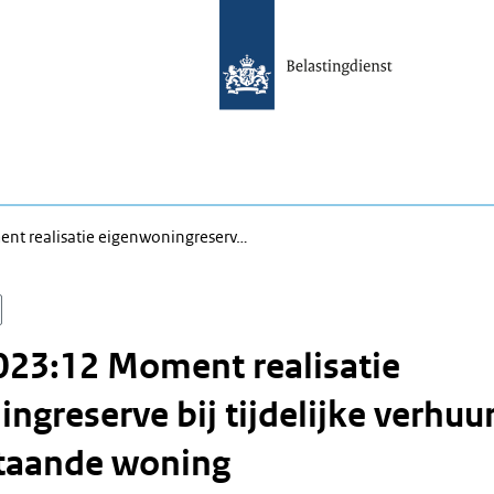
t realisatie eigenwoningreserv…
023:12 Moment realisatie
ngreserve bij tijdelijke verhuu
staande woning