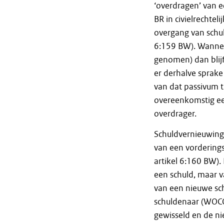
‘overdragen’ van ee
BR in civielrechtel
overgang van schuld
6:159 BW). Wannee
genomen) dan blijf
er derhalve sprake
van dat passivum t
overeenkomstig eers
overdrager.
Schuldvernieuwing /
van een vorderings
artikel 6:160 BW).
een schuld, maar v
van een nieuwe sch
schuldenaar (WOCO
gewisseld en de n