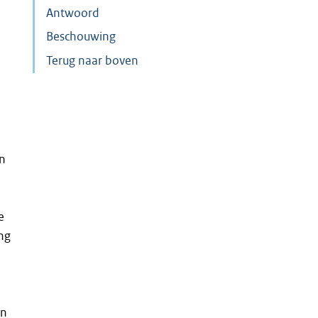
Antwoord
Beschouwing
Terug naar boven
in
e
ng
en