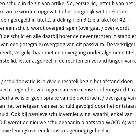
n schuld in de zin van artikel 5d, eerste lid, letter b van het
ijke zin te worden opgevat. In het burgerlijk wetboek is de
en geregeld in titel 2, afdeling 1 en 3 (zie artikel 6:142 –
r een schuld wordt overgedragen (overgaat / over wordt
t de schuld en alle daarbij horende nevenrechten in stand en
 van een (integrale) overgang van dit passivum. De verkrijger
reedt, vergelijkbaar met een overgang onder algemene titel,
te lid, letter a, geheel in de rechten en verplichtingen van 
 schuldnovatie is in civiele rechtelijke zin het afstand doen
recht tegen het verkrijgen van een nieuw vorderingsrecht. (z
 Derhalve is er geen sprake van de overdracht / overgang van
an het tenietgaan van een schuld gevolgd door het ontstaan
uld. Ook bij passieve schuldvernieuwing, waarbij enkel van
 B wordt de nieuwe schuldenaar in plaats van WOCO A) wo
ieuwe leningsovereenkomst (nagenoeg) geheel in