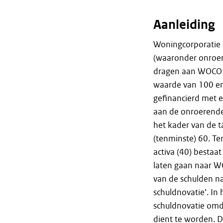
Aanleiding
Woningcorporatie 
(waaronder onroer
dragen aan WOCO B
waarde van 100 en
gefinancierd met e
aan de onroerende
het kader van de 
(tenminste) 60. Te
activa (40) besta
laten gaan naar W
van de schulden na
schuldnovatie’. In
schuldnovatie omd
dient te worden. 