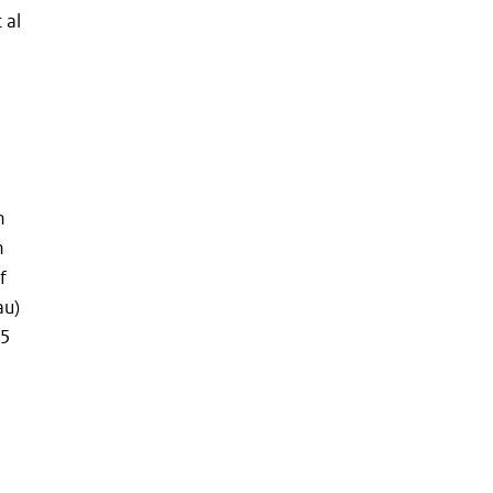
 al
n
n
f
au)
55