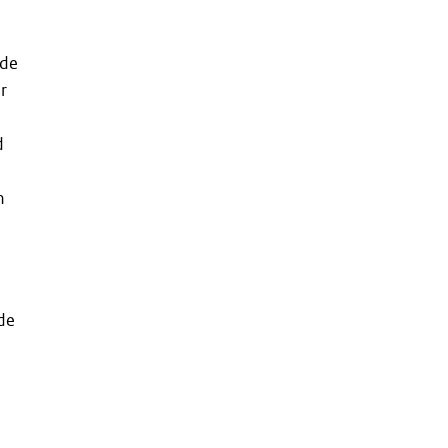
 de
r
d
n
de