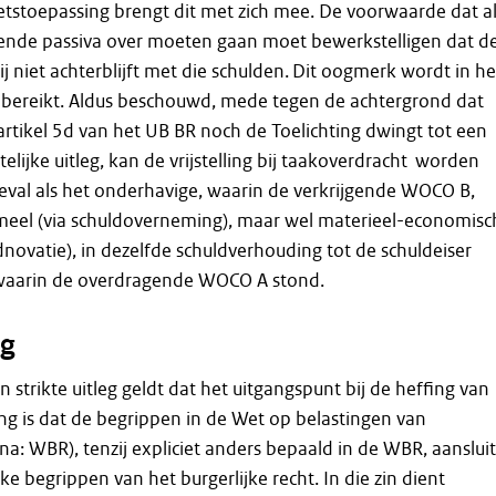
wetstoepassing brengt dit met zich mee. De voorwaarde dat al
fende passiva over moeten gaan moet bewerkstelligen dat d
j niet achterblijft met die schulden. Dit oogmerk wordt in he
 bereikt. Aldus beschouwd, mede tegen de achtergrond dat
artikel 5d van het UB BR noch de Toelichting dwingt tot een
telijke uitleg, kan de vrijstelling bij taakoverdracht worden
eval als het onderhavige, waarin de verkrijgende WOCO B,
rmeel (via schuldoverneming), maar wel materieel-economisc
dnovatie), in dezelfde schuldverhouding tot de schuldeiser
 waarin de overdragende WOCO A stond.
g
n strikte uitleg geldt dat het uitgangspunt bij de heffing van
ng is dat de begrippen in de Wet op belastingen van
rna: WBR), tenzij expliciet anders bepaald in de WBR, aanslui
ijke begrippen van het burgerlijke recht. In die zin dient