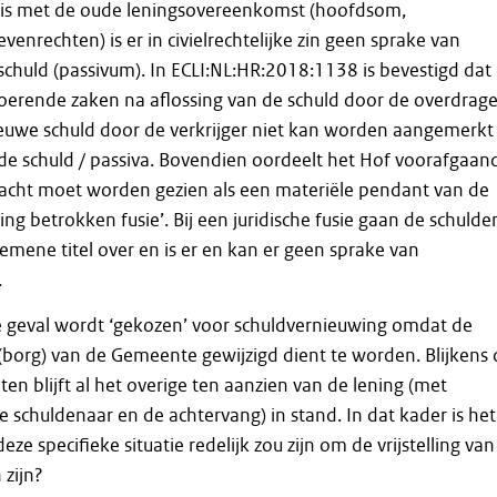
is met de oude leningsovereenkomst (hoofdsom,
enrechten) is er in civielrechtelijke zin geen sprake van
chuld (passivum). In ECLI:NL:HR:2018:1138 is bevestigd dat
erende zaken na aflossing van de schuld door de overdrage
euwe schuld door de verkrijger niet kan worden aangemerkt
 de schuld / passiva. Bovendien oordeelt het Hof voorafgaan
racht moet worden gezien als een materiële pendant van de
ling betrokken fusie’. Bij een juridische fusie gaan de schulde
gemene titel over en is er en kan er geen sprake van
.
e geval wordt ‘gekozen’ voor schuldvernieuwing omdat de
(borg) van de Gemeente gewijzigd dient te worden. Blijkens 
en blijft al het overige ten aanzien van de lening (met
e schuldenaar en de achtervang) in stand. In dat kader is het
eze specifieke situatie redelijk zou zijn om de vrijstelling van
 zijn?