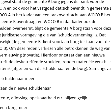
 geval staat de gemeente A borg jegens de bank voor de
 A en ook voor het vastgoed dat zich bevindt in gemeente 
WOCO A in het kader van een taakoverdracht aan WOCO B het
meente B overdraagt en WOCO B in dat kader ook de
hulden overneemt, blijft de gemeente A borg staan voor dez
e juridische vormgeving die van ‘schuldoverneming’ is. Dat
selijk (de gemeente B dient voortaan borg te staan voor de
 B). Om deze reden verkiezen alle betrokkenen de weg van
vernieuwing (novatie). Hierdoor ontstaat dan een nieuwe
treft de desbetreffende schulden, zonder materiële verschill
tenis (afgezien van de schuldenaar en de borg). Samengeva
 schuldenaar meer
taan de nieuwe schuldenaar
ente, aflossing, opeisbaarheid etc. blijven gelijk
geen borg meer