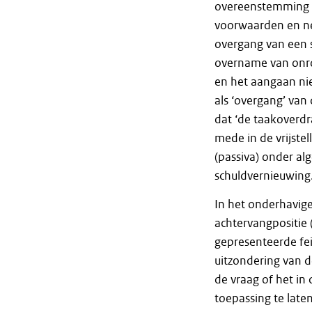
overeenstemming 
voorwaarden en nev
overgang van een s
overname van onro
en het aangaan ni
als ‘overgang’ van
dat ‘de taakoverd
mede in de vrijstel
(passiva) onder al
schuldvernieuwing
In het onderhavig
achtervangpositie 
gepresenteerde feit
uitzondering van d
de vraag of het in d
toepassing te laten