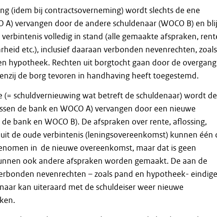
ng (idem bij contractsoverneming) wordt slechts de ene
 A) vervangen door de andere schuldenaar (WOCO B) en blij
 verbintenis volledig in stand (alle gemaakte afspraken, rent
arheid etc.), inclusief daaraan verbonden nevenrechten, zoals
en hypotheek. Rechten uit borgtocht gaan door de overgang
 tenzij de borg tevoren in handhaving heeft toegestemd.
ie (= schuldvernieuwing wat betreft de schuldenaar) wordt de
tussen de bank en WOCO A) vervangen door een nieuwe
n de bank en WOCO B). De afspraken over rente, aflossing,
 uit de oude verbintenis (leningsovereenkomst) kunnen één
enomen in de nieuwe overeenkomst, maar dat is geen
unnen ook andere afspraken worden gemaakt. De aan de
verbonden nevenrechten – zoals pand en hypotheek- eindige
naar kan uiteraard met de schuldeiser weer nieuwe
ken.