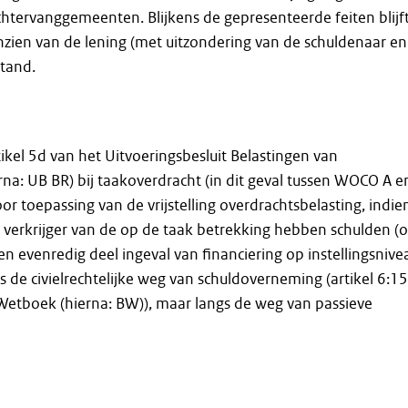
tervanggemeenten. Blijkens de gepresenteerde feiten blijft
nzien van de lening (met uitzondering van de schuldenaar en
stand.
tikel 5d van het Uitvoeringsbesluit Belastingen van
rna: UB BR) bij taakoverdracht (in dit geval tussen WOCO A e
r toepassing van de vrijstelling overdrachtsbelasting, indie
verkrijger van de op de taak betrekking hebben schulden (o
n evenredig deel ingeval van financiering op instellingsnive
gs de civielrechtelijke weg van schuldoverneming (artikel 6:1
 Wetboek (hierna: BW)), maar langs de weg van passieve