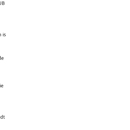
 UB
 is
de
ie
rdt