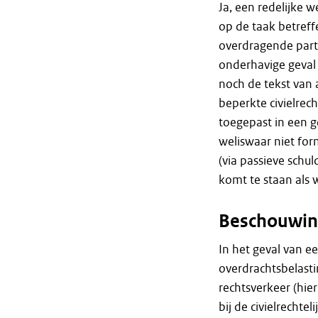
Ja, een redelijke 
op de taak betref
overdragende parti
onderhavige geval
noch de tekst van 
beperkte civielrech
toegepast in een g
weliswaar niet fo
(via passieve schul
komt te staan als
Beschouwin
In het geval van ee
overdrachtsbelasti
rechtsverkeer (hie
bij de civielrechtel