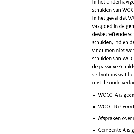
In het onderhavige
schulden van WOCO
In het geval dat 
vastgoed in de ge
desbetreffende sc
schulden, indien d
vindt men niet wen
schulden van WOCO
de passieve schuld
verbintenis wat be
met de oude verbin
WOCO A is geen
WOCO B is voor
Afspraken over r
Gemeente A is 