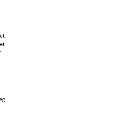
Wet
et
t
oeg