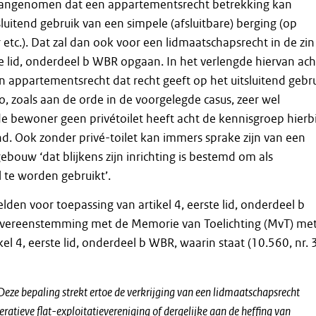
angenomen dat een appartementsrecht betrekking kan
luitend gebruik van een simpele (afsluitbare) berging (op
r etc.). Dat zal dan ook voor een lidmaatschapsrecht in de zin
ste lid, onderdeel b WBR opgaan. In het verlengde hiervan ach
 appartementsrecht dat recht geeft op het uitsluitend gebr
, zoals aan de orde in de voorgelegde casus, zeer wel
e bewoner geen privétoilet heeft acht de kennisgroep hierbi
d. Ook zonder privé-toilet kan immers sprake zijn van een
ebouw ‘dat blijkens zijn inrichting is bestemd om als
l te worden gebruikt’.
lden voor toepassing van artikel 4, eerste lid, onderdeel b
overeenstemming met de Memorie van Toelichting (MvT) me
kel 4, eerste lid, onderdeel b WBR, waarin staat (10.560, nr. 3
. Deze bepaling strekt ertoe de verkrijging van een lidmaatschapsrecht
eratieve flat-exploitatievereniging of dergelijke aan de heffing van