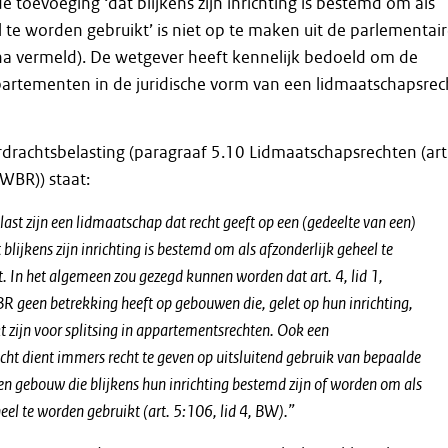
e toevoeging ‘dat blijkens zijn inrichting is bestemd om als
l te worden gebruikt’ is niet op te maken uit de parlementai
na vermeld). De wetgever heeft kennelijk bedoeld om de
partementen in de juridische vorm van een lidmaatschapsrec
drachtsbelasting (paragraaf 5.10 Lidmaatschapsrechten (art
 WBR)) staat:
last zijn een lidmaatschap dat recht geeft op een (gedeelte van een)
blijkens zijn inrichting is bestemd om als afzonderlijk geheel te
. In het algemeen zou gezegd kunnen worden dat art. 4, lid 1,
R geen betrekking heeft op gebouwen die, gelet op hun inrichting,
t zijn voor splitsing in appartementsrechten. Ook een
ht dient immers recht te geven op uitsluitend gebruik van bepaalde
en gebouw die blijkens hun inrichting bestemd zijn of worden om als
eel te worden gebruikt (art. 5:106, lid 4, BW).”