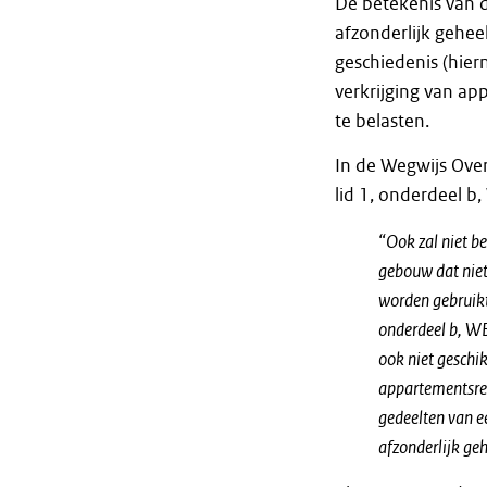
De betekenis van d
afzonderlijk gehee
geschiedenis (hier
verkrijging van ap
te belasten.
In de Wegwijs Over
lid 1, onderdeel b,
“Ook zal niet be
gebouw dat niet 
worden gebruikt
onderdeel b, WB
ook niet geschik
appartementsrec
gedeelten van e
afzonderlijk geh