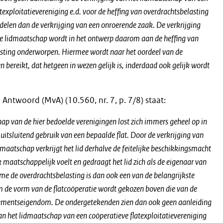
texploitatievereniging e.d. voor de heffing van overdrachtsbelasting
delen dan de verkrijging van een onroerende zaak. De verkrijging
e lidmaatschap wordt in het ontwerp daarom aan de heffing van
sting onderworpen. Hiermee wordt naar het oordeel van de
 bereikt, dat hetgeen in wezen gelijk is, inderdaad ook gelijk wordt
Antwoord (MvA) (10.560, nr. 7, p. 7/8) staat:
ap van de hier bedoelde verenigingen lost zich immers geheel op in
 uitsluitend gebruik van een bepaalde flat. Door de verkrijging van
dmaatschap verkrijgt het lid derhalve de feitelijke beschikkingsmacht
k maatschappelijk voelt en gedraagt het lid zich als de eigenaar van
ame de overdrachtsbelasting is dan ook een van de belangrijkste
de vorm van de flatcoöperatie wordt gekozen boven die van de
mentseigendom. De ondergetekenden zien dan ook geen aanleiding
van het lidmaatschap van een coöperatieve flatexploitatievereniging