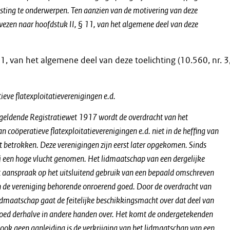
sting te onderwerpen. Ten aanzien van de motivering van deze
rwezen naar hoofdstuk II, § 11, van het algemene deel van deze
11, van het algemene deel van deze toelichting (10.560, nr. 3,
eve flatexploitatieverenigingen e.d.
geldende Registratiewet 1917 wordt de overdracht van het
 coöperatieve flatexploitatieverenigingen e.d. niet in de heffing van
t betrokken. Deze verenigingen zijn eerst later opgekomen. Sinds
 een hoge vlucht genomen. Het lidmaatschap van een dergelijke
t aanspraak op het uitsluitend gebruik van een bepaald omschreven
n de vereniging behorende onroerend goed. Door de overdracht van
lidmaatschap gaat de feitelijke beschikkingsmacht over dat deel van
oed derhalve in andere handen over. Het komt de ondergetekenden
 ook geen aanleiding is de verkrijging van het lidmaatschap van een