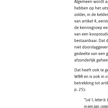
Algemeen wordt a
hebben op het uits
zolder, in de kelde
van artikel 4, eer
de kennisgroep een
van een koopstudio
bestaanbaar. Dat d
niet doorslaggeven
gedeelte van een g
afzonderlijk gehee
Dat heeft ook te ge
WBR en is ook in 
betrekking tot arti
p. 25):
“
Lid 1, letter b
in een zgn. coöp