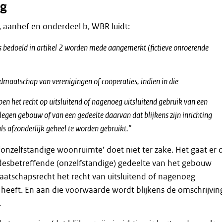
g
id, aanhef en onderdeel b, WBR luidt:
ls bedoeld in artikel 2 worden mede aangemerkt (fictieve onroerende
idmaatschap van verenigingen of coöperaties, indien in die
pen het recht op uitsluitend of nagenoeg uitsluitend gebruik van een
legen gebouw of van een gedeelte daarvan dat blijkens zijn inrichting
ls afzonderlijk geheel te worden gebruikt
.
"
s ‘onzelfstandige woonruimte’ doet niet ter zake. Het gaat er
 desbetreffende (onzelfstandige) gedeelte van het gebouw
maatschapsrecht het recht van uitsluitend of nagenoeg
k heeft. En aan die voorwaarde wordt blijkens de omschrijvin
.