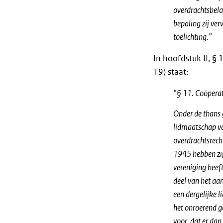
overdrachtsbela
bepaling zij ve
toelichting.
”
In hoofdstuk II, § 
19) staat:
“§ 11. Coöperati
Onder de thans 
lidmaatschap van
overdrachtsrech
1945 hebben zij
vereniging heef
deel van het aa
een dergelijke 
het onroerend g
voor, dat er dan