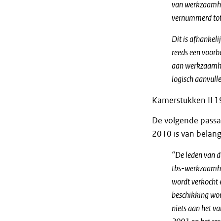
van werkzaamhed
vernummerd tot a
Dit is afhankeli
reeds een voorb
aan werkzaamhed
logisch aanvulle
Kamerstukken II 19
De volgende passa
2010 is van belang
“De leden van de
tbs-werkzaamhei
wordt verkocht 
beschikking wor
niets aan het v