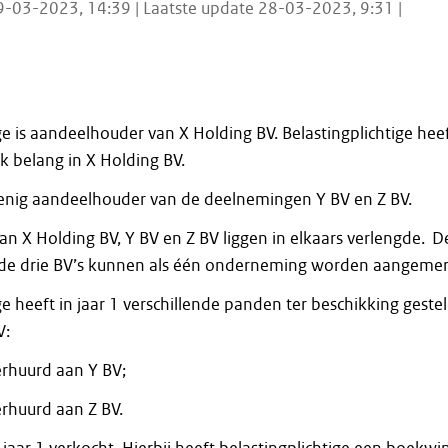
9-03-2023, 14:39 | Laatste update 28-03-2023, 9:31 |
ge is aandeelhouder van X Holding BV. Belastingplichtige hee
k belang in X Holding BV.
 enig aandeelhouder van de deelnemingen Y BV en Z BV.
van X Holding BV, Y BV en Z BV liggen in elkaars verlengde. D
n de drie BV’s kunnen als één onderneming worden aangemer
ge heeft in jaar 1 verschillende panden ter beschikking geste
V:
rhuurd aan Y BV;
rhuurd aan Z BV.