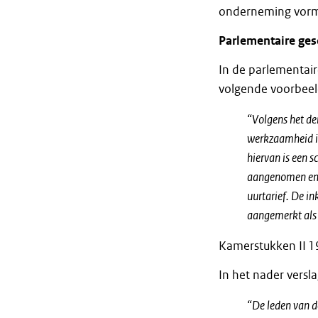
onderneming vorm
Parlementaire ges
In de parlementair
volgende voorbeel
“Volgens het d
werkzaamheid in
hiervan is een s
aangenomen en d
uurtarief. De i
aangemerkt als
Kamerstukken II 19
In het nader vers
“De leden van d