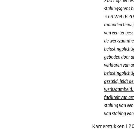
2001 op het res
stakingsgrens h
3.64 Wet IB 200
maanden terwijl
van een ter bes
de werkzaamheid
belastingplichti
geboden door a
verklaren van ar
belastingplicht
gesteld, leidt d
werkzaamheid. I
faciliteit van a
staking van een
van staking va
Kamerstukken I 200