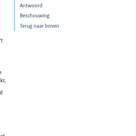
Antwoord
Beschouwing
Terug naar boven
ft
e
kt.
ld