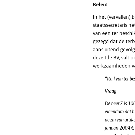
Beleid
In het (vervallen)
staatssecretaris he
van een ter beschi
gezegd dat de terb
aansluitend gevolg
dezelfde BV, valt o
werkzaamheden va
“Ruil van ter b
Vraag
De heer Z is 10
eigendom dat hi
de zin van
artik
januari 2004 € 