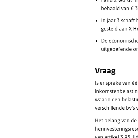
Pand 2 wordt in 
behaald van € 
In jaar 3 schaft
gesteld aan X H
De economische 
uitgeoefende on
Vraag
Is er sprake van éé
inkomstenbelastin
waarin een belasti
verschillende bv’s 
Het belang van de 
herinvesteringsres
van artikel 3.95, 