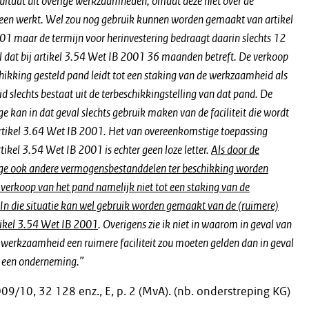
ultaat uit overige werkzaamheden, omdat deze niet over de
een werkt. Wel zou nog gebruik kunnen worden gemaakt van artikel
1 maar de termijn voor herinvestering bedraagt daarin slechts 12
 dat bij artikel 3.54 Wet IB 2001 36 maanden betreft. De verkoop
chikking gesteld pand leidt tot een staking van de werkzaamheid als
 slechts bestaat uit de terbeschikkingstelling van dat pand. De
ge kan in dat geval slechts gebruik maken van de faciliteit die wordt
rtikel 3.64 Wet IB 2001. Het van overeenkomstige toepassing
tikel 3.54 Wet IB 2001 is echter geen loze letter.
Als door de
ige ook andere vermogensbestanddelen ter beschikking worden
e verkoop van het pand namelijk niet tot een staking van de
n die situatie kan wel gebruik worden gemaakt van de (ruimere)
rtikel 3.54 Wet IB 2001
. Overigens zie ik niet in waarom in geval van
 werkzaamheid een ruimere faciliteit zou moeten gelden dan in geval
n een onderneming.”
9/10, 32 128 enz., E, p. 2 (MvA). (nb. onderstreping KG)