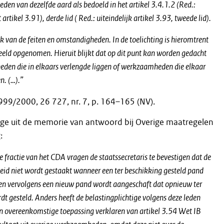
en van dezelfde aard als bedoeld in het artikel 3.4.1.2 (Red.:
rtikel 3.91), derde lid ( Red.: uiteindelijk artikel 3.93, tweede lid).
jk van de feiten en omstandigheden. In de toelichting is hieromtrent
eeld opgenomen. Hieruit blijkt dat op dit punt kan worden gedacht
en die in elkaars verlengde liggen of werkzaamheden die elkaar
n. (…).”
99/2000, 26 727, nr. 7, p. 164–165 (NV).
ge uit de memorie van antwoord bij Overige maatregelen
:
 fractie van het CDA vragen de staatssecretaris te bevestigen dat de
d niet wordt gestaakt wanneer een ter beschikking gesteld pand
en vervolgens een nieuw pand wordt aangeschaft dat opnieuw ter
dt gesteld. Anders heeft de belastingplichtige volgens deze leden
an overeenkomstige toepassing verklaren van artikel 3.54 Wet IB