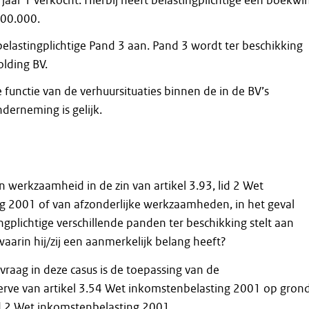
jaar 1 verkocht. Hierbij heeft belastingplichtige een boekwi
300.000.
 belastingplichtige Pand 3 aan. Pand 3 wordt ter beschikking
olding BV.
functie van de verhuursituaties binnen de in de BV’s
derneming is gelijk.
n werkzaamheid in de zin van artikel 3.93, lid 2 Wet
g 2001 of van afzonderlijke werkzaamheden, in het geval
ngplichtige verschillende panden ter beschikking stelt aan
waarin hij/zij een aanmerkelijk belang heeft?
vraag in deze casus is de toepassing van de
erve van artikel 3.54 Wet inkomstenbelasting 2001 op gron
lid 2 Wet inkomstenbelasting 2001.