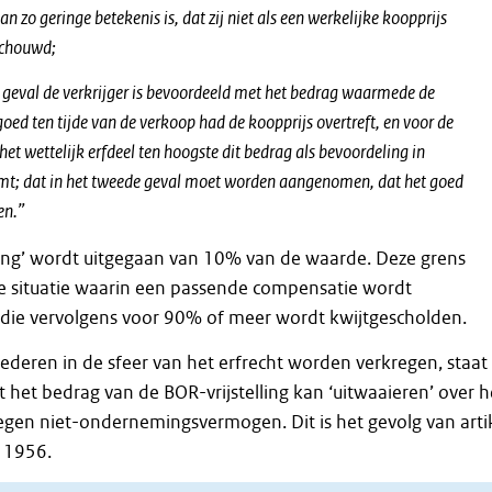
an zo geringe betekenis is, dat zij niet als een werkelijke koopprijs
schouwd;
te geval de verkrijger is bevoordeeld met het bedrag waarmede de
oed ten tijde van de verkoop had de koopprijs overtreft, en voor de
et wettelijk erfdeel ten hoogste dit bedrag als bevoordeling in
t; dat in het tweede geval moet worden aangenomen, dat het goed
en.”
ring’ wordt uitgegaan van 10% van de waarde. Deze grens
 de situatie waarin een passende compensatie wordt
ie vervolgens voor 90% of meer wordt kwijtgescholden.
ederen in de sfeer van het erfrecht worden verkregen, staat
t het bedrag van de BOR-vrijstelling kan ‘uitwaaieren’ over h
kregen niet-ondernemingsvermogen. Dit is het gevolg van arti
W 1956.