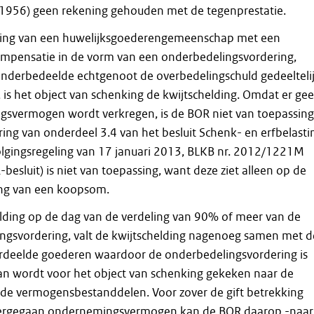
 1956) geen rekening gehouden met de tegenprestatie.
eling van een huwelijksgoederengemeenschap met een
mpensatie in de vorm van een onderbedelingsvordering,
nderbedeelde echtgenoot de overbedelingschuld gedeelteli
, is het object van schenking de kwijtschelding. Omdat er ge
svermogen wordt verkregen, is de BOR niet van toepassing
ng van onderdeel 3.4 van het besluit Schenk- en erfbelasti
olgingsregeling van 17 januari 2013, BLKB nr. 2012/1221M
-besluit) is niet van toepassing, want deze ziet alleen op de
ing van een koopsom.
elding op de dag van de verdeling van 90% of meer van de
ngsvordering, valt de kwijtschelding nagenoeg samen met d
verdeelde goederen waardoor de onderbedelingsvordering is
an wordt voor het object van schenking gekeken naar de
nde vermogensbestanddelen. Voor zover de gift betrekking
vergegaan ondernemingsvermogen kan de BOR daarop -naar