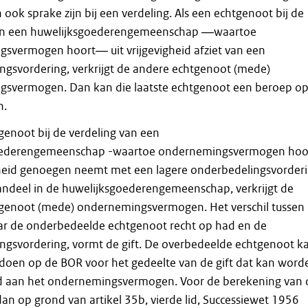
ook sprake zijn bij een verdeling. Als een echtgenoot bij de
van een huwelijksgoederengemeenschap ―waartoe
svermogen hoort― uit vrijgevigheid afziet van een
ngsvordering, verkrijgt de andere echtgenoot (mede)
svermogen. Dan kan die laatste echtgenoot een beroep o
n.
genoot bij de verdeling van een
oederengemeenschap -waartoe ondernemingsvermogen hoo
igheid genoegen neemt met een lagere onderbedelingsvorder
andeel in de huwelijksgoederengemeenschap, verkrijgt de
genoot (mede) ondernemingsvermogen. Het verschil tussen
r de onderbedeelde echtgenoot recht op had en de
ngsvordering, vormt de gift. De overbedeelde echtgenoot k
doen op de BOR voor het gedeelte van de gift dat kan word
 aan het ondernemingsvermogen. Voor de berekening van 
n op grond van artikel 35b, vierde lid, Successiewet 1956