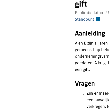
gift
Publicatiedatum 2
Standpunt
Aanleiding
A en B zijn al jar
gemeenschap beho
ondernemingsverm
goederen. A krijgt
een gift.
Vragen
Zijn er meer
een huwelij
verkregen, t