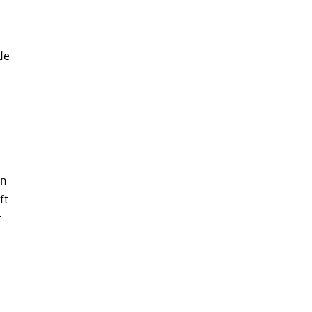
de
an
ft
r