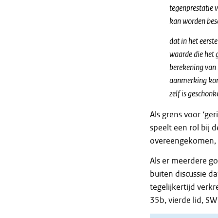
tegenprestatie v
kan worden be
dat in het eers
waarde die het g
berekening van h
aanmerking kom
zelf is geschonk
Als grens voor ‘ge
speelt een rol bij
overeengekomen, d
Als er meerdere go
buiten discussie da
tegelijkertijd ver
35b, vierde lid, S