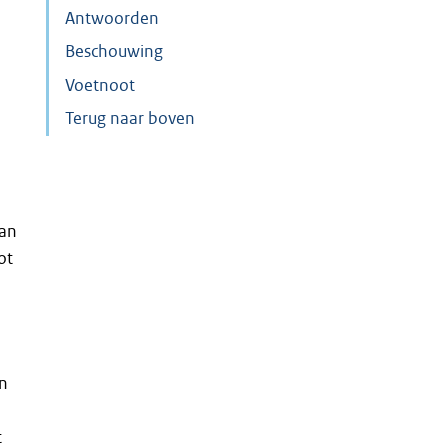
Antwoorden
Beschouwing
Voetnoot
Terug naar boven
van
ot
an
t