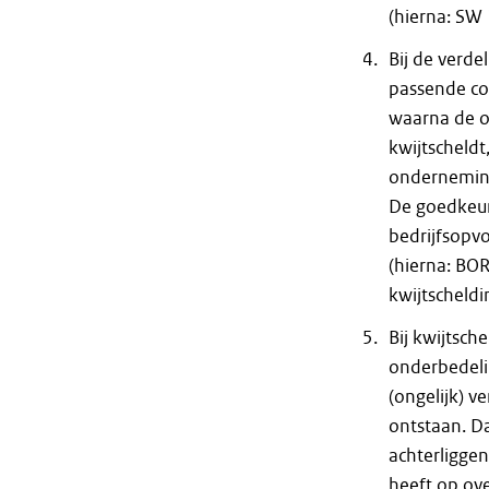
(hierna: SW
Bij de verd
passende co
waarna de o
kwijtscheldt
onderneming
De goedkeuri
bedrijfsopv
(hierna: BOR
kwijtscheld
Bij kwijtsch
onderbedeli
(ongelijk) 
ontstaan. D
achterligge
heeft op o