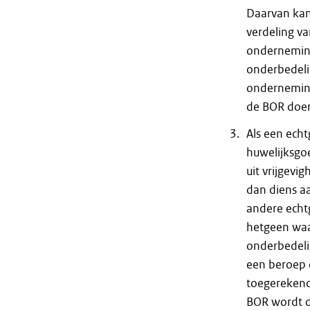
Daarvan kan 
verdeling 
onderneming
onderbedeli
onderneming
de BOR doe
Als een echt
huwelijksg
uit vrijgev
dan diens a
andere echt
hetgeen waa
onderbedeli
een beroep 
toegerekend
BOR wordt da