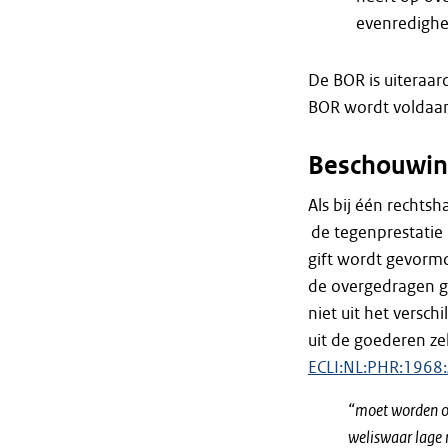
evenredighei
De BOR is uiteraar
BOR wordt voldaan
Beschouwin
Als bij één recht
de tegenprestatie 
gift wordt gevormd
de overgedragen go
niet uit het versc
uit de goederen ze
ECLI:NL:PHR:1968
“moet worden on
weliswaar lage 