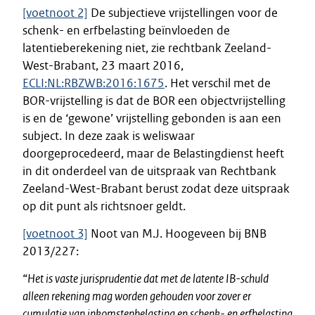
[voetnoot 2]
De subjectieve vrijstellingen voor de
schenk- en erfbelasting beïnvloeden de
latentieberekening niet, zie rechtbank Zeeland-
West-Brabant, 23 maart 2016,
ECLI:NL:RBZWB:2016:1675
. Het verschil met de
BOR-vrijstelling is dat de BOR een objectvrijstelling
is en de ‘gewone’ vrijstelling gebonden is aan een
subject. In deze zaak is weliswaar
doorgeprocedeerd, maar de Belastingdienst heeft
in dit onderdeel van de uitspraak van Rechtbank
Zeeland-West-Brabant berust zodat deze uitspraak
op dit punt als richtsnoer geldt.
[voetnoot 3]
Noot van M.J. Hoogeveen bij BNB
2013/227:
“
Het is vaste jurisprudentie dat met de latente IB-schuld
alleen rekening mag worden gehouden voor zover er
cumulatie van inkomstenbelasting en schenk- en erfbelasting