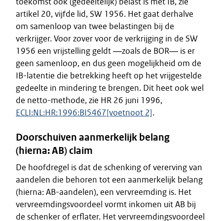
toekomst ook (gedeeltelijk) belast is met IB, zie
artikel 20, vijfde lid, SW 1956. Het gaat derhalve
om samenloop van twee belastingen bij de
verkrijger. Voor zover voor de verkrijging in de SW
1956 een vrijstelling geldt ―zoals de BOR― is er
geen samenloop, en dus geen mogelijkheid om de
IB-latentie die betrekking heeft op het vrijgestelde
gedeelte in mindering te brengen. Dit heet ook wel
de netto-methode, zie HR 26 juni 1996,
ECLI:NL:HR:1996:BI5467
[voetnoot 2]
.
Doorschuiven aanmerkelijk belang
(hierna: AB) claim
De hoofdregel is dat de schenking of vererving van
aandelen die behoren tot een aanmerkelijk belang
(hierna: AB-aandelen), een vervreemding is. Het
vervreemdingsvoordeel vormt inkomen uit AB bij
de schenker of erflater. Het vervreemdingsvoordeel