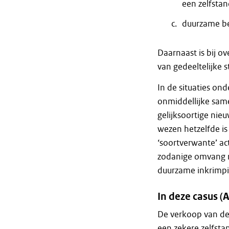
een zelfsta
duurzame be
Daarnaast is bij o
van gedeeltelijke s
In de situaties ond
onmiddellijke same
gelijksoortige nie
wezen hetzelfde is
‘soortverwante’ act
zodanige omvang m
duurzame inkrimp
In deze casus (
De verkoop van de 
een zekere zelfst