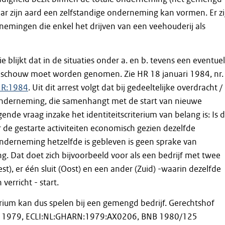
aar zijn aard een zelfstandige onderneming kan vormen. Er zi
emingen die enkel het drijven van een veehouderij als
ie blijkt dat in de situaties onder a. en b. tevens een eventue
enschouw moet worden genomen. Zie HR 18 januari 1984, nr.
HR:1984
. Uit dit arrest volgt dat bij gedeeltelijke overdracht /
 onderneming, die samenhangt met de start van nieuwe
lgende vraag inzake het identiteitscriterium van belang is: Is 
de gestarte activiteiten economisch gezien dezelfde
nderneming hetzelfde is gebleven is geen sprake van
ng. Dat doet zich bijvoorbeeld voor als een bedrijf met twee
est), er één sluit (Oost) en een ander (Zuid) -waarin dezelfde
verricht - start.
terium kan dus spelen bij een gemengd bedrijf. Gerechtshof
i 1979, ECLI:NL:GHARN:1979:AX0206, BNB 1980/125