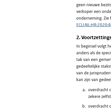
geen nieuwe bezit
verkoper een onde
onderneming. Zie 
ECLI:NL:HR:2020:
2. Voortzetting
In beginsel volgt h
anders als de spec
tak van een gemen
gedeeltelijke stak
van de jurisprudent
kan zijn van gedeel
overdracht 
zekere zelfs
overdracht o