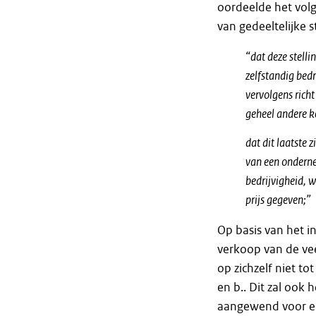
oordeelde het volg
van gedeeltelijke s
“
dat deze stell
zelfstandig bedr
vervolgens rich
geheel andere k
dat dit laatste 
van een ondern
bedrijvigheid, 
prijs gegeven;
”
Op basis van het in
verkoop van de vee
op zichzelf niet to
en b.. Dit zal ook 
aangewend voor ee