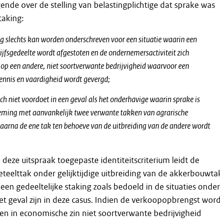
ende over de stelling van belastingplichtige dat sprake was
taking:
ing slechts kan worden onderschreven voor een situatie waarin een
ijfsgedeelte wordt afgestoten en de ondernemersactiviteit zich
t op een andere, niet soortverwante bedrijvigheid waarvoor een
ennis en vaardigheid wordt gevergd;
zich niet voordoet in een geval als het onderhavige waarin sprake is
eming met aanvankelijk twee verwante takken van agrarische
waarna de ene tak ten behoeve van de uitbreiding van de andere wordt
 deze uitspraak toegepaste identiteitscriterium leidt de
teelttak onder gelijktijdige uitbreiding van de akkerbouwta
t een gedeeltelijke staking zoals bedoeld in de situaties onder
het geval zijn in deze casus. Indien de verkoopopbrengst wor
n in economische zin niet soortverwante bedrijvigheid