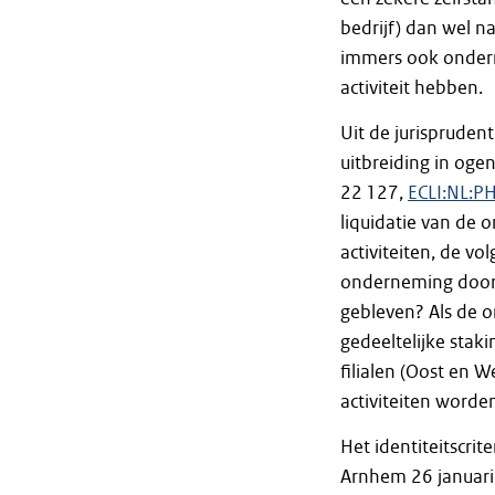
bedrijf) dan wel n
immers ook ondern
activiteit hebben.
Uit de jurisprudent
uitbreiding in og
22 127,
ECLI:NL:P
liquidatie van de
activiteiten, de vo
onderneming door 
gebleven? Als de o
gedeeltelijke staki
filialen (Oost en W
activiteiten worden 
Het identiteitscri
Arnhem 26 januar