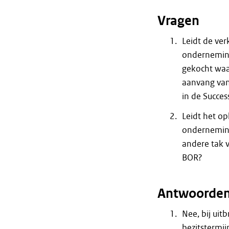
Vragen
Leidt de ve
onderneming
gekocht waa
aanvang van
in de Succes
Leidt het o
onderneming
andere tak v
BOR?
Antwoorde
Nee, bij uit
bezitstermij