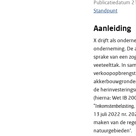
Publicatiedatum 2
Standpunt
Aanleiding
X drijft als onder
onderneming. De ac
sprake van een zo
veeteelttak. In sa
verkoopopbrengst 
akkerbouwgronden i
de herinvesterings
(hierna: Wet IB 20
"
Inkomstenbelasting, 
13 juli 2022 nr. 2
maken van de regel
natuurgebieden’.