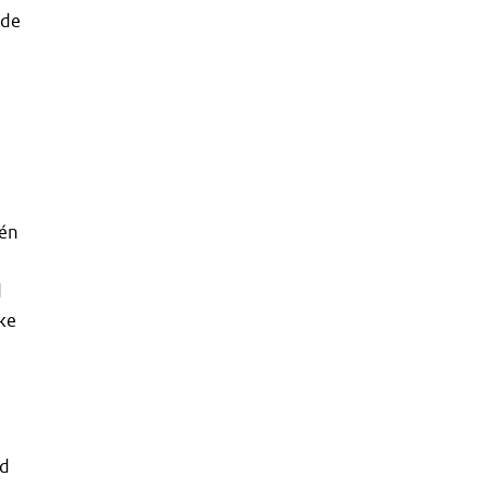
 de
één
d
ake
rd