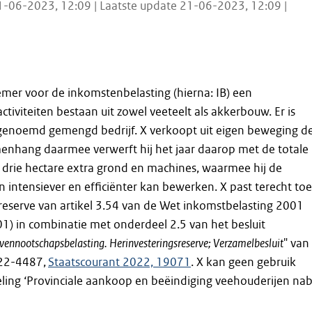
1-06-2023, 12:09 | Laatste update 21-06-2023, 12:09 |
nemer voor de inkomstenbelasting (hierna: IB) een
tiviteiten bestaan uit zowel veeteelt als akkerbouw. Er is
genoemd gemengd bedrijf. X verkoopt uit eigen beweging d
menhang daarmee verwerft hij het jaar daarop met de totale
drie hectare extra grond en machines, waarmee hij de
ntensiever en efficiënter kan bewerken. X past terecht toe
reserve van artikel 3.54 van de Wet inkomstbelasting 2001
01) in combinatie met onderdeel 2.5 van het besluit
vennootschapsbelasting. Herinvesteringsreserve; Verzamelbesluit
" van
022-4487,
Staatscourant 2022, 19071
. X kan geen gebruik
ing ‘Provinciale aankoop en beëindiging veehouderijen nab