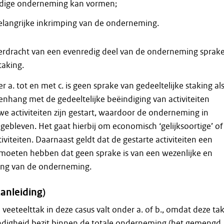
ndige onderneming kan vormen;
langrijke inkrimping van de onderneming.
verdracht van een evenredig deel van de onderneming sprak
taking.
er a. tot en met c. is geen sprake van gedeeltelijke staking als
nhang met de gedeeltelijke beëindiging van activiteiten
uwe activiteiten zijn gestart, waardoor de onderneming in
 gebleven. Het gaat hierbij om economisch ‘gelijksoortige’ of
iviteiten. Daarnaast geldt dat de gestarte activiteiten een
oeten hebben dat geen sprake is van een wezenlijke en
ing van de onderneming.
Aanleiding)
veeteelttak in deze casus valt onder a. of b., omdat deze ta
andigheid bezit binnen de totale onderneming (het gemengd