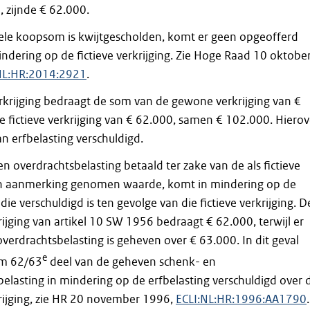
]
, zijnde € 62.000.
le koopsom is kwijtgescholden, komt er geen opgeofferd
ndering op de fictieve verkrijging. Zie Hoge Raad 10 oktobe
NL:HR:2014:2921
.
rkrijging bedraagt de som van de gewone verkrijging van €
 fictieve verkrijging van € 62.000, samen € 102.000. Hierov
an erfbelasting verschuldigd.
n overdrachtsbelasting betaald ter zake van de als fictieve
 in aanmerking genomen waarde, komt in mindering op de
die verschuldigd is ten gevolge van die fictieve verkrijging. D
krijging van artikel 10 SW 1956 bedraagt € 62.000, terwijl er
verdrachtsbelasting is geheven over € 63.000. In dit geval
e
m 62/63
deel van de geheven schenk- en
elasting in mindering op de erfbelasting verschuldigd over 
krijging, zie HR 20 november 1996,
ECLI:NL:HR:1996:AA1790
.