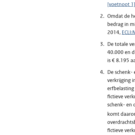
[voetnoot 1
Omdat de he
bedrag in mi
2014,
ECLI:
De totale ve
40.000 en de
is € 8.195 a
De schenk- e
verkrijging
erfbelasting 
fictieve ver
schenk- en o
komt daaro
overdrachtsb
fictieve ver