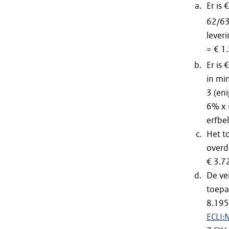
Er is
62/6
leveri
= € 1
Er is
in min
3 (eni
6% x 
erfbel
Het t
overd
€ 3.7
De ve
toepa
8.195
ECLI: