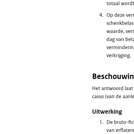
totaal wordt
Op deze ver
schenkbelast
waarde, ver
dag van beta
vermindering
verkrijging.
Beschouwin
Het antwoord laat 
casus (van de aanle
Uitwerking
De bruto-fic
van erflater