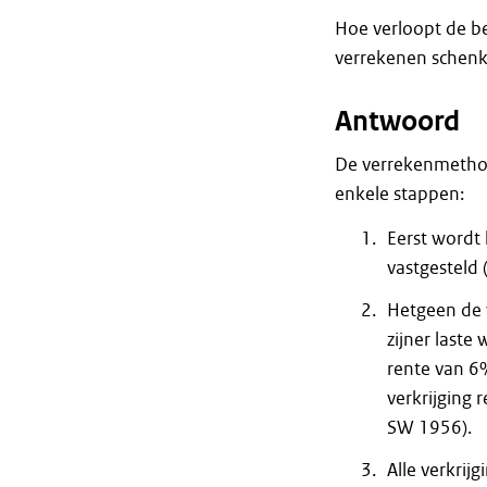
Hoe verloopt de b
verrekenen schenk
Antwoord
De verrekenmethod
enkele stappen:
Eerst wordt 
vastgesteld (
Hetgeen de v
zijner last
rente van 6%
verkrijging r
SW 1956).
Alle verkrij