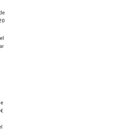
 de
720
el
ar
de
 €
el