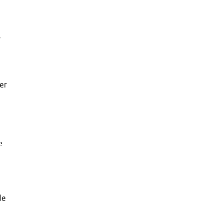
r
er
e
de