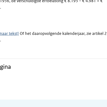
1956, de verschuldigde erfbelasting € 8.195 – € 4.981 = €
.
naar tekst]
Of het daaropvolgende kalenderjaar, zie artikel 2
.
gina