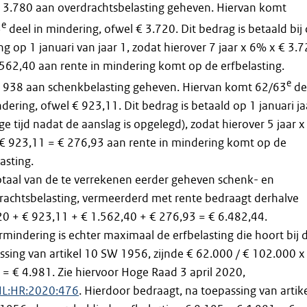
 € 3.780 aan overdrachtsbelasting geheven. Hiervan komt
e
3
deel in mindering, ofwel € 3.720. Dit bedrag is betaald bij
ng op 1 januari van jaar 1, zodat hierover 7 jaar x 6% x € 3.
.562,40 aan rente in mindering komt op de erfbelasting.
e
 € 938 aan schenkbelasting geheven. Hiervan komt 62/63
de
dering, ofwel € 923,11. Dit bedrag is betaald op 1 januari ja
ge tijd nadat de aanslag is opgelegd), zodat hierover 5 jaar x
€ 923,11 = € 276,93 aan rente in mindering komt op de
asting.
otaal van de te verrekenen eerder geheven schenk- en
rachtsbelasting, vermeerderd met rente bedraagt derhalve
20 + € 923,11 + € 1.562,40 + € 276,93 = € 6.482,44.
rmindering is echter maximaal de erfbelasting die hoort bij 
ssing van artikel 10 SW 1956, zijnde € 62.000 / € 102.000 x
 = € 4.981. Zie hiervoor Hoge Raad 3 april 2020,
NL:HR:2020:476
. Hierdoor bedraagt, na toepassing van artik