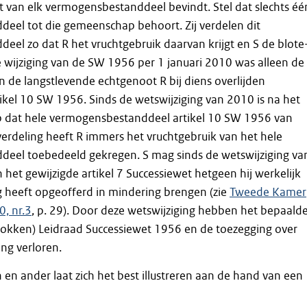
ft van elk vermogensbestanddeel bevindt. Stel dat slechts éé
eel tot die gemeenschap behoort. Zij verdelen dit
el zo dat R het vruchtgebruik daarvan krijgt en S de blote
 wijziging van de SW 1956 per 1 januari 2010 was alleen de
an de langstlevende echtgenoot R bij diens overlijden
kel 10 SW 1956. Sinds de wetswijziging van 2010 is na het
op dat hele vermogensbestanddeel artikel 10 SW 1956 van
 verdeling heeft R immers het vruchtgebruik van het hele
eel toebedeeld gekregen. S mag sinds de wetswijziging va
het gewijzigde artikel 7 Successiewet hetgeen hij werkelijk
ng heeft opgeofferd in mindering brengen (zie
Tweede Kamer
, nr.3
, p. 29). Door deze wetswijziging hebben het bepaalde
rokken) Leidraad Successiewet 1956 en de toezegging over
ang verloren.
 en ander laat zich het best illustreren aan de hand van een