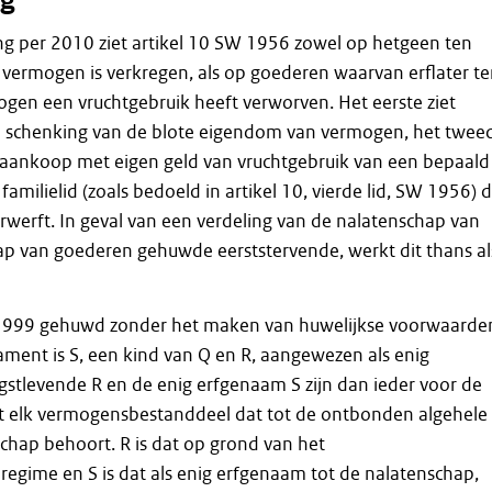
g
ng per 2010 ziet artikel 10 SW 1956 zowel op hetgeen ten
s vermogen is verkregen, als op goederen waarvan erflater t
mogen een vruchtgebruik heeft verworven. Het eerste ziet
e schenking van de blote eigendom van vermogen, het twee
aankoop met eigen geld van vruchtgebruik van een bepaald
amilielid (zoals bedoeld in artikel 10, vierde lid, SW 1956) 
werft. In geval van een verdeling van de nalatenschap van
p van goederen gehuwde eerststervende, werkt dit thans al
in 1999 gehuwd zonder het maken van huwelijkse voorwaarde
stament is S, een kind van Q en R, aangewezen als enig
stlevende R en de enig erfgenaam S zijn dan ieder voor de
tot elk vermogensbestanddeel dat tot de ontbonden algehele
ap behoort. R is dat op grond van het
egime en S is dat als enig erfgenaam tot de nalatenschap,