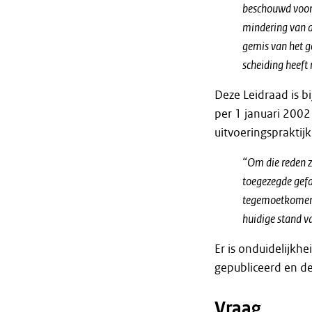
beschouwd voor d
mindering van d
gemis van het g
scheiding heeft
Deze Leidraad is 
per 1 januari 2002
uitvoeringspraktijk
“Om die reden z
toegezegde gefa
tegemoetkomend
huidige stand va
Er is onduidelijkh
gepubliceerd en de
Vraag