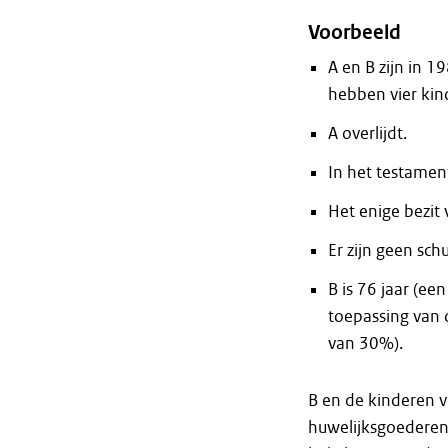
Voorbeeld
A en B zijn in 
hebben vier kin
A overlijdt.
In het testamen
Het enige bezit 
Er zijn geen sch
B is 76 jaar (ee
toepassing van 
van 30%).
B en de kinderen v
huwelijksgoederen