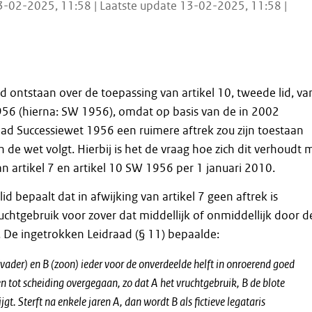
3-02-2025, 11:58 | Laatste update 13-02-2025, 11:58 |
id ontstaan over de toepassing van artikel 10, tweede lid, va
956 (hierna: SW 1956), omdat op basis van de in 2002
ad Successiewet 1956 een ruimere aftrek zou zijn toestaan
n de wet volgt. Hierbij is het de vraag hoe zich dit verhoudt 
an artikel 7 en artikel 10 SW 1956 per 1 januari 2010.
lid bepaalt dat in afwijking van artikel 7 geen aftrek is
uchtgebruik voor zover dat middellijk of onmiddellijk door d
n. De ingetrokken Leidraad (§ 11) bepaalde:
vader) en B (zoon) ieder voor de onverdeelde helft in onroerend goed
en tot scheiding overgegaan, zo dat A het vruchtgebruik, B de blote
gt. Sterft na enkele jaren A, dan wordt B als fictieve legataris