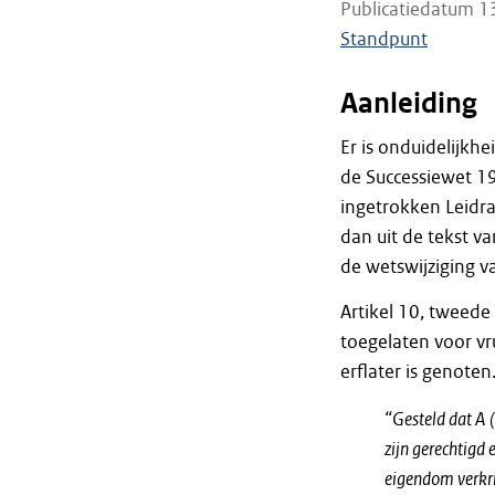
Publicatiedatum 1
Standpunt
Aanleiding
Er is onduidelijkhe
de Successiewet 1
ingetrokken Leidra
dan uit de tekst va
de wetswijziging v
Artikel 10, tweede 
toegelaten voor vr
erflater is genote
“Gesteld dat A (
zijn gerechtigd 
eigendom verkrij