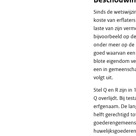
Beschouwin
Sinds de wetswijzi
koste van erflater
laste van zijn ver
bijvoorbeeld op d
onder meer op de 
goed waarvan een f
blote eigendom ver
een in gemeenscha
volgt uit.
Stel Q en R zijn 
Q overlijdt. Bij te
erfgenaam. De lang
helft gerechtigd 
goederengemeensch
huwelijksgoederenr