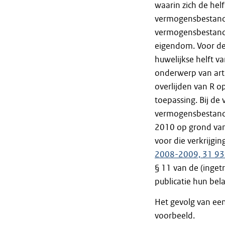
waarin zich de hel
vermogensbestandd
vermogensbestandde
eigendom. Voor de
huwelijkse helft v
onderwerp van arti
overlijden van R 
toepassing. Bij de
vermogensbestandd
2010 op grond van 
voor die verkrijgi
2008-2009, 31 930
§ 11 van de (inget
publicatie hun bel
Het gevolg van een
voorbeeld.