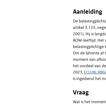
Aanleiding
De belastingplichti
artikel 3.133, neg
2001). Hij is lang
AOW-leeftijd. Het 
belastingplichtige
Om de lijfrente af
moment van afkoop
het oordeel van de
2023,
ECLI:NL:RB
is ingediend het m
Vraag
Wat is het moment 