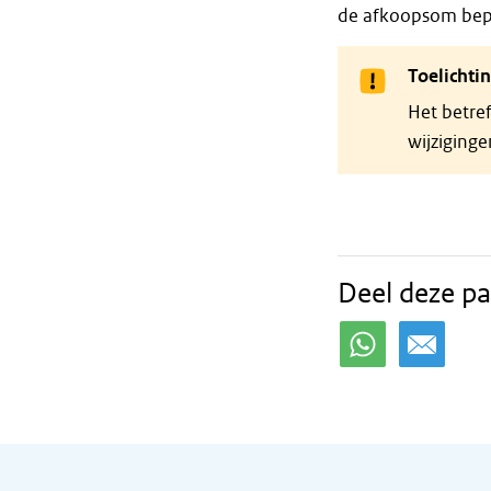
de afkoopsom bepal
Toelichti
Het betref
wijziging
Deel deze pa