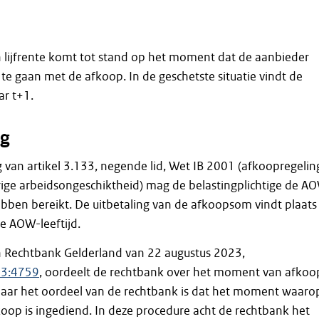
 lijfrente komt tot stand op het moment dat de aanbieder
e gaan met de afkoop. In de geschetste situatie vindt de
ar t+1.
g
 van artikel 3.133, negende lid, Wet IB 2001 (afkoopregelin
durige arbeidsongeschiktheid) mag de belastingplichtige de A
hebben bereikt. De uitbetaling van de afkoopsom vindt plaats
e AOW-leeftijd.
an Rechtbank Gelderland van 22 augustus 2023,
23:4759
, oordeelt de rechtbank over het moment van afkoo
 Naar het oordeel van de rechtbank is dat het moment waaro
koop is ingediend. In deze procedure acht de rechtbank het