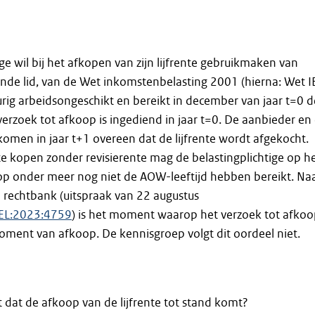
ge wil bij het afkopen van zijn lijfrente gebruikmaken van
ende lid, van de Wet inkomstenbelasting 2001 (hierna: Wet I
durig arbeidsongeschikt en bereikt in december van jaar t=0 d
verzoek tot afkoop is ingediend in jaar t=0. De aanbieder en
 komen in jaar t+1 overeen dat de lijfrente wordt afgekocht.
 te kopen zonder revisierente mag de belastingplichtige op h
 onder meer nog niet de AOW-leeftijd hebben bereikt. Na
 rechtbank (uitspraak van 22 augustus
GEL:2023:4759
) is het moment waarop het verzoek tot afko
oment van afkoop. De kennisgroep volgt dit oordeel niet.
dat de afkoop van de lijfrente tot stand komt?