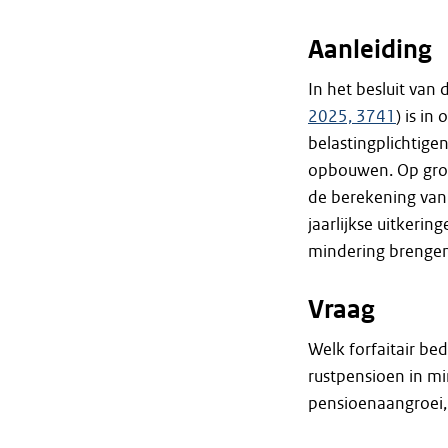
Aanleiding
In het besluit van 
2025, 3741
) is i
belastingplichtige
opbouwen. Op gron
de berekening van 
jaarlijkse uitkerin
mindering brengen
Vraag
Welk forfaitair be
rustpensioen in m
pensioenaangroei, 