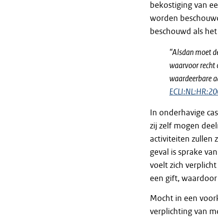
bekostiging van een
worden beschouwd 
beschouwd als het 
“Alsdan moet de
waarvoor recht o
waardeerbare a
ECLI:NL:HR:2
In onderhavige ca
zij zelf mogen de
activiteiten zullen
geval is sprake va
voelt zich verplich
een gift, waardoor 
Mocht in een voor
verplichting van m