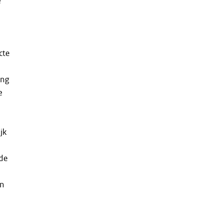
e
cte
ing
e
jk
wde
en