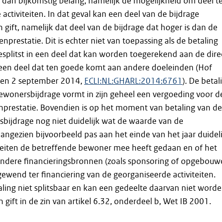
dan bijkomstig belang, namelijk de mogelijkheid om deel t
activiteiten. In dat geval kan een deel van de bijdrage
n gift, namelijk dat deel van de bijdrage dat hoger is dan de
prestatie. Dit is echter niet van toepassing als de betaling
splitst in een deel dat kan worden toegerekend aan de dire
 een deel dat ten goede komt aan andere doeleinden (Hof
en 2 september 2014,
ECLI:NL:GHARL:2014:6761
). De betal
 bewonersbijdrage vormt in zijn geheel een vergoeding voor d
nprestatie. Bovendien is op het moment van betaling van de
rsbijdrage nog niet duidelijk wat de waarde van de
aangezien bijvoorbeeld pas aan het einde van het jaar duideli
iteiten de betreffende bewoner mee heeft gedaan en of het
andere financieringsbronnen (zoals sponsoring of opgebou
gewend ter financiering van de georganiseerde activiteiten.
ling niet splitsbaar en kan een gedeelte daarvan niet word
gift in de zin van artikel 6.32, onderdeel b, Wet IB 2001.