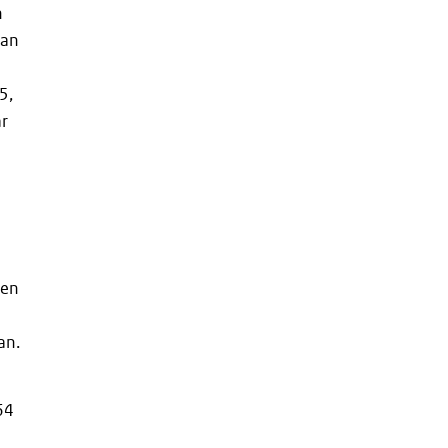
n
van
5,
ar
ten
an.
64