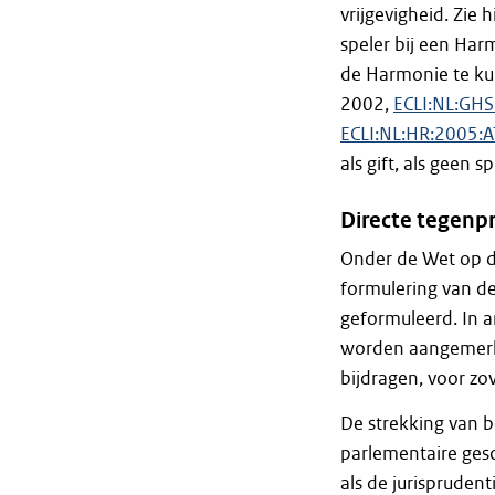
vrijgevigheid. Zie
speler bij een Har
de Harmonie te ku
2002,
ECLI:NL:GH
ECLI:NL:HR:2005:
als gift, als geen 
Directe tegenpr
Onder de Wet op d
formulering van de
geformuleerd. In a
worden aangemerkt 
bijdragen, voor z
De strekking van b
parlementaire gesc
als de jurisprudent