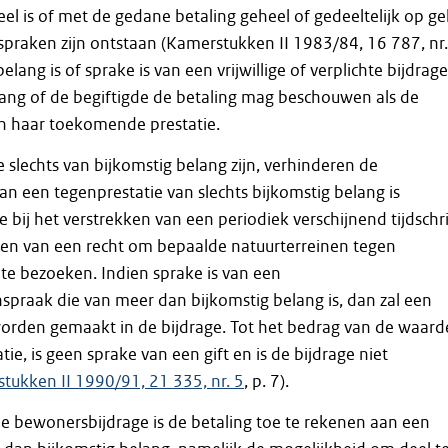
el is of met de gedane betaling geheel of gedeeltelijk op ge
praken zijn ontstaan (Kamerstukken II 1983/84, 16 787, nr.
belang is of sprake is van een vrijwillige of verplichte bijdrage
ang of de begiftigde de betaling mag beschouwen als de
n haar toekomende prestatie.
e slechts van bijkomstig belang zijn, verhinderen de
Van een tegenprestatie van slechts bijkomstig belang is
 bij het verstrekken van een periodiek verschijnend tijdschri
kken van een recht om bepaalde natuurterreinen tegen
 te bezoeken. Indien sprake is van een
spraak die van meer dan bijkomstig belang is, dan zal een
worden gemaakt in de bijdrage. Tot het bedrag van de waard
ie, is geen sprake van een gift en is de bijdrage niet
tukken II 1990/91, 21 335, nr. 5
, p. 7).
 de bewonersbijdrage is de betaling toe te rekenen aan een