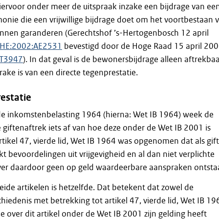
 hiervoor onder meer de uitspraak inzake een bijdrage van ee
monie die een vrijwillige bijdrage doet om het voortbestaan 
nnen garanderen (Gerechtshof ’s-Hertogenbosch 12 april
SHE:2002:AE2531
bevestigd door de Hoge Raad 15 april 200
AT3947
). In dat geval is de bewonersbijdrage alleen aftrekba
sprake is van een directe tegenprestatie.
estatie
e inkomstenbelasting 1964 (hierna: Wet IB 1964) week de
 giftenaftrek iets af van hoe deze onder de Wet IB 2001 is
rtikel 47, vierde lid, Wet IB 1964 was opgenomen dat als gif
bevoordelingen uit vrijgevigheid en al dan niet verplichte
over daardoor geen op geld waardeerbare aanspraken ontsta
eide artikelen is hetzelfde. Dat betekent dat zowel de
hiedenis met betrekking tot artikel 47, vierde lid, Wet IB 19
ie over dit artikel onder de Wet IB 2001 zijn gelding heeft