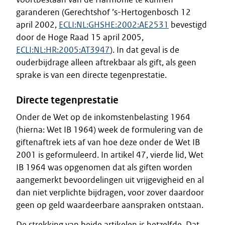
garanderen (Gerechtshof ’s-Hertogenbosch 12
april 2002,
ECLI:NL:GHSHE:2002:AE2531
bevestigd
door de Hoge Raad 15 april 2005,
ECLI:NL:HR:2005:AT3947
). In dat geval is de
ouderbijdrage alleen aftrekbaar als gift, als geen
sprake is van een directe tegenprestatie.
Directe tegenprestatie
Onder de Wet op de inkomstenbelasting 1964
(hierna: Wet IB 1964) week de formulering van de
giftenaftrek iets af van hoe deze onder de Wet IB
2001 is geformuleerd. In artikel 47, vierde lid, Wet
IB 1964 was opgenomen dat als giften worden
aangemerkt bevoordelingen uit vrijgevigheid en al
dan niet verplichte bijdragen, voor zover daardoor
geen op geld waardeerbare aanspraken ontstaan.
De strekking van beide artikelen is hetzelfde. Dat