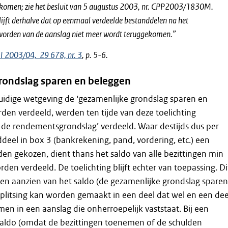
komen; zie het besluit van 5 augustus 2003, nr. CPP2003/1830M.
ijft derhalve dat op eenmaal verdeelde bestanddelen na het
worden van de aanslag niet meer wordt teruggekomen.”
I 2003/04, 29 678, nr. 3
, p. 5-6.
rondslag sparen en beleggen
uidige wetgeving de ‘gezamenlijke grondslag sparen en
en verdeeld, werden ten tijde van deze toelichting
 de rendementsgrondslag’ verdeeld. Waar destijds dus per
el in box 3 (bankrekening, pand, vordering, etc.) een
en gekozen, dient thans het saldo van alle bezittingen min
rden verdeeld. De toelichting blijft echter van toepassing. Di
en aanzien van het saldo (de gezamenlijke grondslag sparen
plitsing kan worden gemaakt in een deel dat wel en een dee
men in een aanslag die onherroepelijk vaststaat. Bij een
aldo (omdat de bezittingen toenemen of de schulden