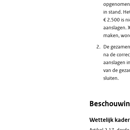
opgenomen in
in stand. He
€ 2.500 is 
aanslagen. X
maken, wordt
De gezamenl
na de correc
aanslagen in
van de geza
sluiten.
Beschouwin
Wettelijk kader