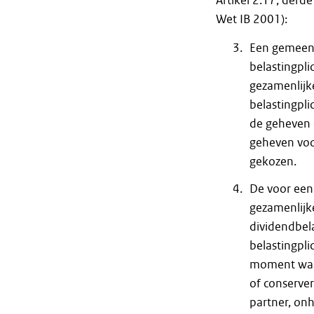
Artikel 2.17, derd
Wet IB 2001):
Een gemeens
belastingpli
gezamenlijk
belastingpli
de geheven d
geheven voo
gekozen.
De voor een
gezamenlijk
dividendbel
belastingpli
moment waar
of conserver
partner, onh