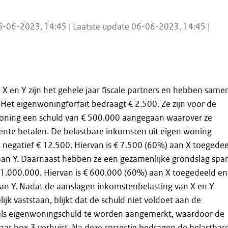
6-06-2023, 14:45 | Laatste update 06-06-2023, 14:45 |
n X en Y zijn het gehele jaar fiscale partners en hebben same
Het eigenwoningforfait bedraagt € 2.500. Ze zijn voor de
ning een schuld van € 500.000 aangegaan waarover ze
 rente betalen. De belastbare inkomsten uit eigen woning
negatief € 12.500. Hiervan is € 7.500 (60%) aan X toegede
aan Y. Daarnaast hebben ze een gezamenlijke grondslag spa
 1.000.000. Hiervan is € 600.000 (60%) aan X toegedeeld en
an Y. Nadat de aanslagen inkomstenbelasting van X en Y
ijk vaststaan, blijkt dat de schuld niet voldoet aan de
ls eigenwoningschuld te worden aangemerkt, waardoor de
aar box 3 verhuist. Na deze correctie bedragen de belastbar