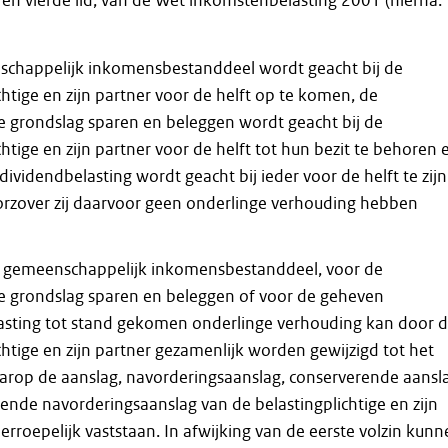
e en vierde lid, van de Wet inkomstenbelasting 2001 (hierna:
chappelijk inkomensbestanddeel wordt geacht bij de
chtige en zijn partner voor de helft op te komen, de
e grondslag sparen en beleggen wordt geacht bij de
chtige en zijn partner voor de helft tot hun bezit te behoren 
ividendbelasting wordt geacht bij ieder voor de helft te zijn
rzover zij daarvoor geen onderlinge verhouding hebben
 gemeenschappelijk inkomensbestanddeel, voor de
e grondslag sparen en beleggen of voor de geheven
asting tot stand gekomen onderlinge verhouding kan door 
chtige en zijn partner gezamenlijk worden gewijzigd tot het
op de aanslag, navorderingsaanslag, conserverende aansl
ende navorderingsaanslag van de belastingplichtige en zijn
erroepelijk vaststaan. In afwijking van de eerste volzin kun