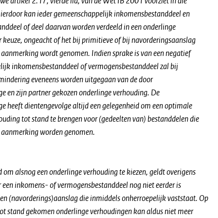
we artikel 2.17, vierde lid, van de Wet IB 2001 voorziet in die
Hierdoor kan ieder gemeenschappelijk inkomensbestanddeel en
ddeel of deel daarvan worden verdeeld in een onderlinge
 keuze, ongeacht of het bij primitieve of bij navorderingsaanslag
in aanmerking wordt genomen. Indien sprake is van een negatief
ijk inkomensbestanddeel of vermogensbestanddeel zal bij
mindering eveneens worden uitgegaan van de door
ige en zijn partner gekozen onderlinge verhouding. De
ige heeft dientengevolge altijd een gelegenheid om een optimale
ouding tot stand te brengen voor (gedeelten van) bestanddelen die
 in aanmerking worden genomen.
 om alsnog een onderlinge verhouding te kiezen, geldt overigens
r een inkomens- of vermogensbestanddeel nog niet eerder is
n (navorderings)aanslag die inmiddels onherroepelijk vaststaat. Op
 tot stand gekomen onderlinge verhoudingen kan aldus niet meer