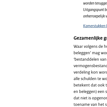
worden terugge
Uitgangspunt bl
onherroepelijk 
Kamerstukken I
Gezamenlijke g
Waar volgens de h
beleggen’ mag word
‘bestanddelen van
vermogensbestandde
verdeling kon word
alle schulden te wo
betekent dat ook t
en beleggen) een s
dat niet is opgeno
toename van het s