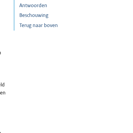
Antwoorden
Beschouwing
Terug naar boven
n
eld
ren
e