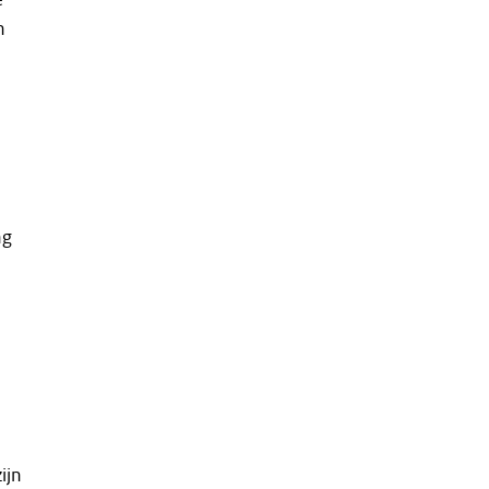
n
ng
ijn