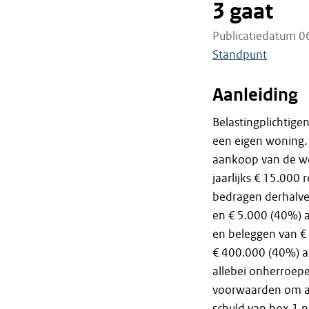
3 gaat
Publicatiedatum 0
Standpunt
Aanleiding
Belastingplichtige
een eigen woning. 
aankoop van de wo
jaarlijks € 15.000
bedragen derhalve 
en € 5.000 (40%) 
en beleggen van €
€ 400.000 (40%) a
allebei onherroepel
voorwaarden om a
schuld van box 1 n