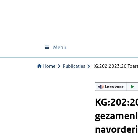
Menu
Home
Publicaties
KG:202:2023:20 Toere
Lees voor
KG:202:2
gezamenli
navorder