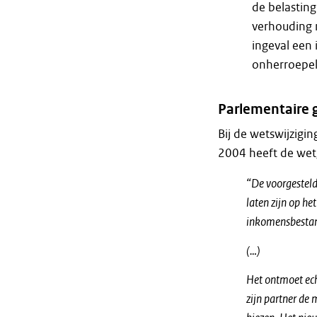
de belasting
verhouding 
ingeval een 
onherroepeli
Parlementaire 
Bij de wetswijzigi
2004 heeft de wet
“De voorgestelde
laten zijn op h
inkomensbestan
(…)
Het ontmoet ech
zijn partner de