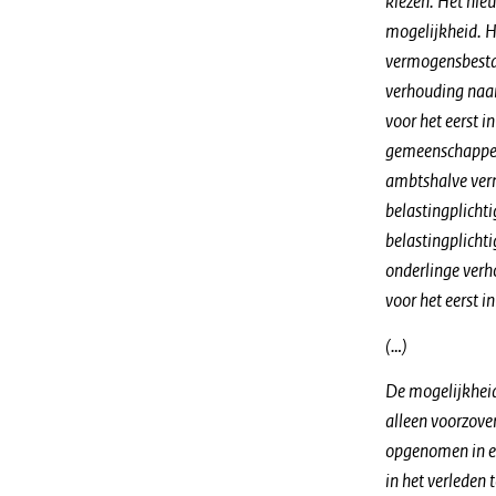
kiezen. Het nieu
mogelijkheid. 
vermogensbestan
verhouding naar
voor het eerst 
gemeenschappel
ambtshalve ver
belastingplicht
belastingplicht
onderlinge verh
voor het eerst
(…)
De mogelijkheid
alleen voorzove
opgenomen in ee
in het verleden