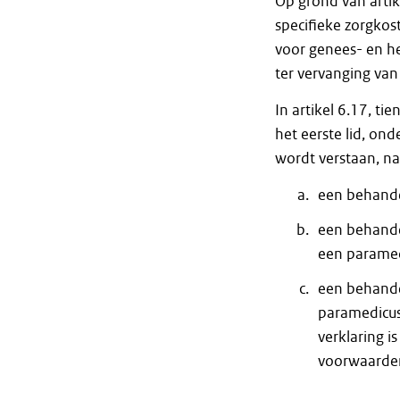
Op grond van artike
specifieke zorgkost
voor genees- en h
ter vervanging van 
In artikel 6.17, t
het eerste lid, on
wordt verstaan, na
een behande
een behande
een paramed
een behandel
paramedicus
verklaring i
voorwaarde