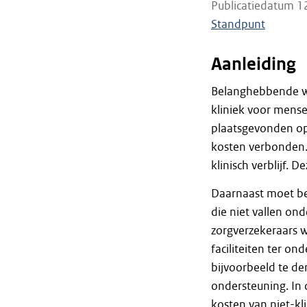
Publicatiedatum 1
Standpunt
Aanleiding
Belanghebbende w
kliniek voor mens
plaatsgevonden op v
kosten verbonden.
klinisch verblijf.
Daarnaast moet be
die niet vallen on
zorgverzekeraars w
faciliteiten ter on
bijvoorbeeld te d
ondersteuning. In d
kosten van niet-klin