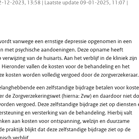
2-12-2023, 13:58 | Laatste update 09-01-2025, 11:07 |
ordt vanwege een ernstige depressie opgenomen in een
en met psychische aandoeningen. Deze opname heeft
erwijzing van de huisarts. Aan het verblijf in de kliniek zijn
 Hieronder vallen de kosten voor de behandeling en het
 Deze kosten worden volledig vergoed door de zorgverzekeraar.
langhebbende een zelfstandige bijdrage betalen voor kost
der de Zorgverzekeringswet (hierna: Zvw) en daardoor niet d
orden vergoed. Deze zelfstandige bijdrage ziet op diensten 
dersteuning en versterking van de behandeling. Hierbij valt
enken aan kosten voor ontspanning, welzijn en duurzame
e praktijk blijkt dat deze zelfstandige bijdrage ziet op de
isch verblijf.