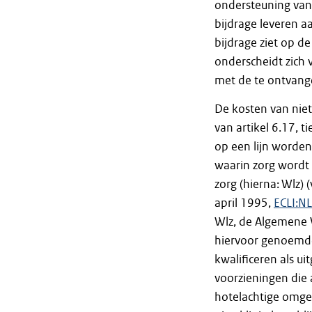
ondersteuning van 
bijdrage leveren aa
bijdrage ziet op de 
onderscheidt zich v
met de te ontvange
De kosten van niet
van artikel 6.17, t
op een lijn worden 
waarin zorg wordt 
zorg (hierna: Wlz)
april 1995,
ECLI:N
Wlz, de Algemene 
hiervoor genoemde
kwalificeren als u
voorzieningen die a
hotelachtige omge