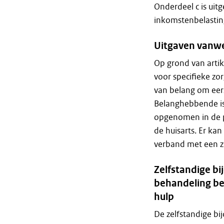
Onderdeel c is uitg
inkomstenbelastin
Uitgaven vanweg
Op grond van artik
voor specifieke zo
van belang om eers
Belanghebbende is 
opgenomen in de ps
de huisarts. Er ka
verband met een z
Zelfstandige bi
behandeling be
hulp
De zelfstandige bi