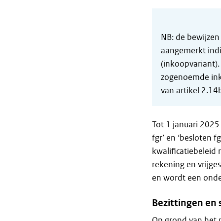
NB: de bewijzen
aangemerkt indi
(inkoopvariant).
zogenoemde inko
van artikel 2.14
Tot 1 januari 202
fgr’ en ‘besloten f
kwalificatiebelei
rekening en vrijges
en wordt een onde
Bezittingen en 
Op grond van het m