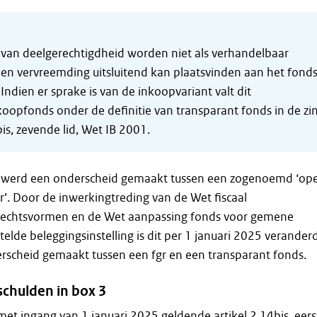
 van deelgerechtigdheid worden niet als verhandelbaar
en vervreemding uitsluitend kan plaatsvinden aan het fond
 Indien er sprake is van de inkoopvariant valt dit
opfonds onder de definitie van transparant fonds in de zi
bis, zevende lid, Wet IB 2001.
5 werd een onderscheid gemaakt tussen een zogenoemd ‘op
gr’. Door de inwerkingtreding van de Wet fiscaal
d rechtsvormen en de Wet aanpassing fonds voor gemene
telde beleggingsinstelling is dit per 1 januari 2025 verander
rscheid gemaakt tussen een fgr en een transparant fonds.
schulden in box 3
et ingang van 1 januari 2025 geldende artikel 2.14bis, eers