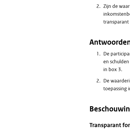
Zijn de waar
inkomstenbe
transparant 
Antwoorde
De particip
en schulden
in box 3.
De waarderin
toepassing i
Beschouwin
Transparant fo