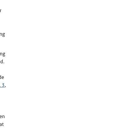
r
ing
ing
wd.
de
. 3
,
ien
at