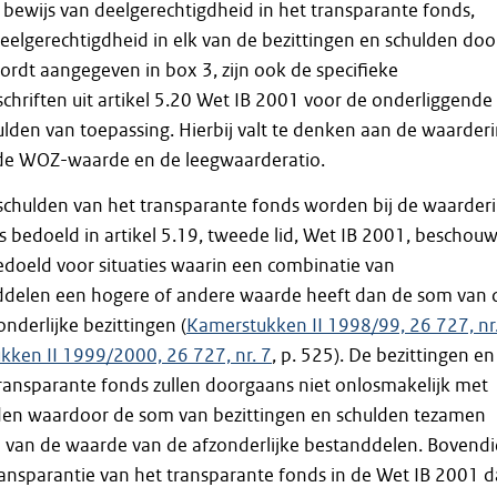
 bewijs van deelgerechtigdheid in het transparante fonds,
eelgerechtigdheid in elk van de bezittingen en schulden doo
ordt aangegeven in box 3, zijn ook de specifieke
chriften uit artikel 5.20 Wet IB 2001 voor de onderliggende
ulden van toepassing. Hierbij valt te denken aan de waarder
de WOZ-waarde en de leegwaarderatio.
schulden van het transparante fonds worden bij de waarder
ls bedoeld in artikel 5.19, tweede lid, Wet IB 2001, beschou
edoeld voor situaties waarin een combinatie van
delen een hogere of andere waarde heeft dan de som van 
nderlijke bezittingen (
Kamerstukken II 1998/99, 26 727, nr
kken II 1999/2000, 26 727, nr. 7
, p. 525). De bezittingen en
ransparante fonds zullen doorgaans niet onlosmakelijk met
nden waardoor de som van bezittingen en schulden tezamen
m van de waarde van de afzonderlijke bestanddelen. Bovend
ransparantie van het transparante fonds in de Wet IB 2001 d