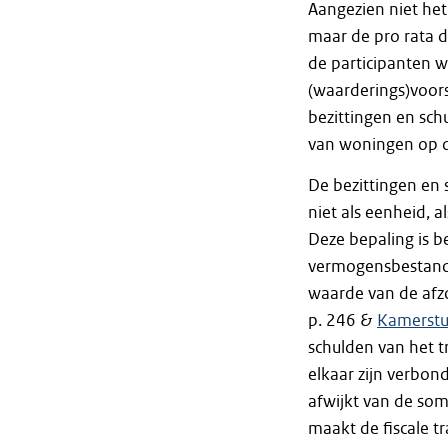
Aangezien niet het
maar de pro rata d
de participanten w
(waarderings)voors
bezittingen en sch
van woningen op 
De bezittingen en 
niet als eenheid, a
Deze bepaling is b
vermogensbestand
waarde van de afzo
p. 246 &
Kamerstu
schulden van het t
elkaar zijn verbo
afwijkt van de so
maakt de fiscale t