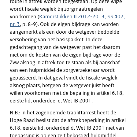
route in aftrek worden toegestaan. Op deze wijze
wordt fiscale weglek bij zorgmaatregelen
voorkomen (
Kamerstukken II 2012-2013, 33 402,
nr. 3
, p. 8-9). Ook de eigen bijdrage kan worden
aangemerkt als een door de wetgever bedoelde
versobering van het basispakket. In deze
gedachtegang van de wetgever past het daarom
niet om de kosten van de eigen bijdrage voor de
Zvw alsnog in aftrek toe te staan als bij aanschaf
van een hulpmiddel de zorgverzekeraar wordt
gepasseerd. In dat geval vindt de fiscale weglek
alsnog plaats, hetgeen de wetgever juist heeft
willen voorkomen met de bepaling in artikel 6.18,
eerste lid, onderdeel e, Wet IB 2001.
N.B.: in het zogenoemde trapliftarrest heeft de
Hoge Raad beslist dat de aftrekbeperking in artikel
6.18, eerste lid, onderdeel d, Wet IB 2001 niet van
toepassing is op een zelf bekostigd hulpmiddel