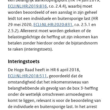
een belangrijk aanknopingspunt (HR 14 juni 2019,
ECLI:NL:HR:2019:816
, r.o. 2.4.4), waarbij moet
worden beoordeeld of een aanslag in zijn geheel
leidt tot een individuele en buitensporige last (HR
29 mei 2020,
ECLI:NL:HR:2020:831
, r.o. 2.5.1 en
2.5.2). Allereerst moet worden gekeken of de
belastingplichtige de heffing uit zijn inkomen kan
betalen zonder hierdoor onder de bijstandsnorm
te raken (interingstoets).
Interingstoets
De Hoge Raad heeft in HR 6 april 2018,
ECLI:NL:HR:2018:511
, geoordeeld dat de
omstandigheid dat het inkomensniveau van
belanghebbende als gevolg van de box 3-heffing
onder de wettelijk omschreven armoedegrens
komt te liggen, relevant is voor de beoordeling van
de individuele en buitensporige last. In het arrest