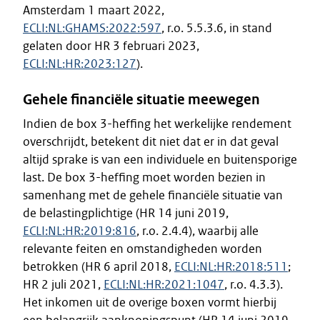
Amsterdam 1 maart 2022,
ECLI:NL:GHAMS:2022:597
, r.o. 5.5.3.6, in stand
gelaten door HR 3 februari 2023,
ECLI:NL:HR:2023:127
).
Gehele financiële situatie meewegen
Indien de box 3-heffing het werkelijke rendement
overschrijdt, betekent dit niet dat er in dat geval
altijd sprake is van een individuele en buitensporige
last. De box 3-heffing moet worden bezien in
samenhang met de gehele financiële situatie van
de belastingplichtige (HR 14 juni 2019,
ECLI:NL:HR:2019:816
, r.o. 2.4.4), waarbij alle
relevante feiten en omstandigheden worden
betrokken (HR 6 april 2018,
ECLI:NL:HR:2018:511
;
HR 2 juli 2021,
ECLI:NL:HR:2021:1047
, r.o. 4.3.3).
Het inkomen uit de overige boxen vormt hierbij