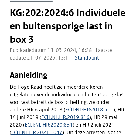
KG:202:2024:6 Individuele
en buitensporige last in
box 3
Publicatiedatum 11-03-2024, 16:28 | Laatste
update 21-07-2025, 13:11 |
Standpunt
Aanleiding
De Hoge Raad heeft zich meerdere keren
uitgelaten over de individuele en buitensporige last
voor wat betreft de box 3-heffing, zie onder
andere HR 6 april 2018 (
ECLI:NL:HR:2018:511
), HR
14 juni 2019 (
ECLI:NL:HR:2019:816
), HR 29 mei
2020 (
ECLI:NL:HR:2020:831
) en HR 2 juli 2021
(
ECLI:NL:HR:2021:1047
). Uit deze arresten is af te