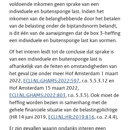
voldoende inkomen geen sprake van een
individuele en buitensporige last. Indien het
inkomen van de belanghebbende door het betalen
van de belasting onder de bijstandsnorm belandt,
is dit één van de aanwijzingen dat de box 3-heffing
een individuele en buitensporige last kan vormen.
Of het interen leidt tot de conclusie dat sprake is
van een individuele en buitensporige last is
afhankelijk van de feiten en omstandigheden van
het geval (zie onder meer Hof Amsterdam 1 maart
2022,
ECLI:NL:GHAMS:2022:597
, r.o. 5.5.3.12 en
Hof Amsterdam 15 maart 2022,
ECLI:NL:GHAMS:2022:803
, r.o. 5.3.5). Ook moet de
heffing worden bezien in samenhang met de
gehele financiële situatie van de belastingplichtige
(HR 14 juni 2019,
ECLI:NL:HR:2019:816
, r.o. 2.4.4).
Er zijn gevallen waarin ondanks interen geen