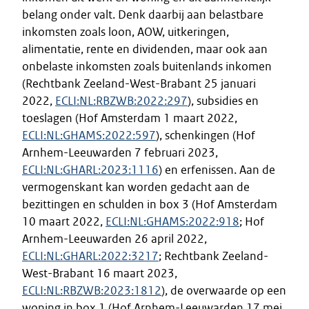
belang onder valt. Denk daarbij aan belastbare
inkomsten zoals loon, AOW, uitkeringen,
alimentatie, rente en dividenden, maar ook aan
onbelaste inkomsten zoals buitenlands inkomen
(Rechtbank Zeeland-West-Brabant 25 januari
2022,
ECLI:NL:RBZWB:2022:297
), subsidies en
toeslagen (Hof Amsterdam 1 maart 2022,
ECLI:NL:GHAMS:2022:597
), schenkingen (Hof
Arnhem-Leeuwarden 7 februari 2023,
ECLI:NL:GHARL:2023:1116
) en erfenissen. Aan de
vermogenskant kan worden gedacht aan de
bezittingen en schulden in box 3 (Hof Amsterdam
10 maart 2022,
ECLI:NL:GHAMS:2022:918
; Hof
Arnhem-Leeuwarden 26 april 2022,
ECLI:NL:GHARL:2022:3217
; Rechtbank Zeeland-
West-Brabant 16 maart 2023,
ECLI:NL:RBZWB:2023:1812
), de overwaarde op een
woning in box 1 (Hof Arnhem-Leeuwarden 17 mei