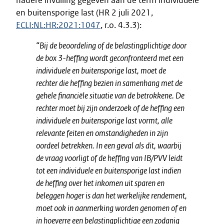
nadere invulling gegeven aan de term individuele
en buitensporige last (HR 2 juli 2021,
ECLI:NL:HR:2021:1047
, r.o. 4.3.3):
“Bij de beoordeling of de belastingplichtige door
de box 3-heffing wordt geconfronteerd met een
individuele en buitensporige last, moet de
rechter die heffing bezien in samenhang met de
gehele financiële situatie van de betrokkene. De
rechter moet bij zijn onderzoek of de heffing een
individuele en buitensporige last vormt, alle
relevante feiten en omstandigheden in zijn
oordeel betrekken. In een geval als dit, waarbij
de vraag voorligt of de heffing van IB/PVV leidt
tot een individuele en buitensporige last indien
de heffing over het inkomen uit sparen en
beleggen hoger is dan het werkelijke rendement,
moet ook in aanmerking worden genomen of en
in hoeverre een belastingplichtige een zodanig