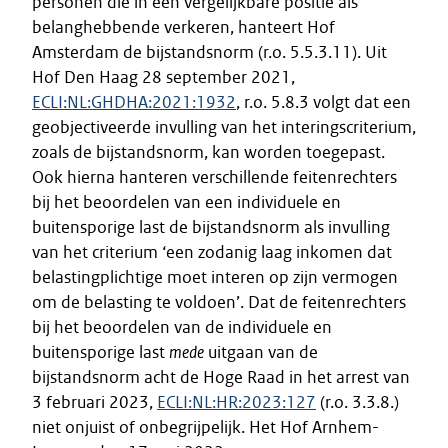
personen die in een vergelijkbare positie als
belanghebbende verkeren, hanteert Hof
Amsterdam de bijstandsnorm (r.o. 5.5.3.11). Uit
Hof Den Haag 28 september 2021,
ECLI:NL:GHDHA:2021:1932
, r.o. 5.8.3 volgt dat een
geobjectiveerde invulling van het interingscriterium,
zoals de bijstandsnorm, kan worden toegepast.
Ook hierna hanteren verschillende feitenrechters
bij het beoordelen van een individuele en
buitensporige last de bijstandsnorm als invulling
van het criterium ‘een zodanig laag inkomen dat
belastingplichtige moet interen op zijn vermogen
om de belasting te voldoen’. Dat de feitenrechters
bij het beoordelen van de individuele en
buitensporige last
mede
uitgaan van de
bijstandsnorm acht de Hoge Raad in het arrest van
3 februari 2023,
ECLI:NL:HR:2023:127
(r.o. 3.3.8.)
niet onjuist of onbegrijpelijk. Het Hof Arnhem-