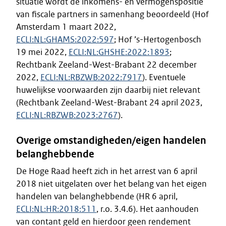
situatie wordt de inkomens- en vermogenspositie
van fiscale partners in samenhang beoordeeld (Hof
Amsterdam 1 maart 2022,
ECLI:NL:GHAMS:2022:597
; Hof ’s-Hertogenbosch
19 mei 2022,
ECLI:NL:GHSHE:2022:1893
;
Rechtbank Zeeland-West-Brabant 22 december
2022,
ECLI:NL:RBZWB:2022:7917
). Eventuele
huwelijkse voorwaarden zijn daarbij niet relevant
(Rechtbank Zeeland-West-Brabant 24 april 2023,
ECLI:NL:RBZWB:2023:2767
).
Overige omstandigheden/eigen handelen
belanghebbende
De Hoge Raad heeft zich in het arrest van 6 april
2018 niet uitgelaten over het belang van het eigen
handelen van belanghebbende (HR 6 april,
ECLI:NL:HR:2018:511
, r.o. 3.4.6). Het aanhouden
van contant geld en hierdoor geen rendement