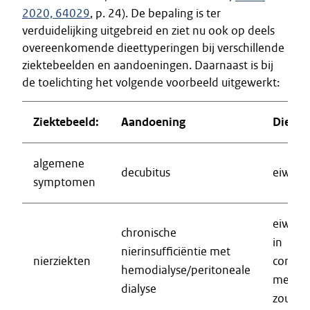
2020, 64029
, p. 24). De bepaling is ter
verduidelijking uitgebreid en ziet nu ook op deels
overeenkomende dieettyperingen bij verschillende
ziektebeelden en aandoeningen. Daarnaast is bij
de toelichting het volgende voorbeeld uitgewerkt:
Ziektebeeld:
Aandoening
Dieett
algemene
decubitus
eiwitve
symptomen
eiwitve
chronische
in
nierinsufficiëntie met
nierziekten
combin
hemodialyse/peritoneale
met st
dialyse
zoutbe