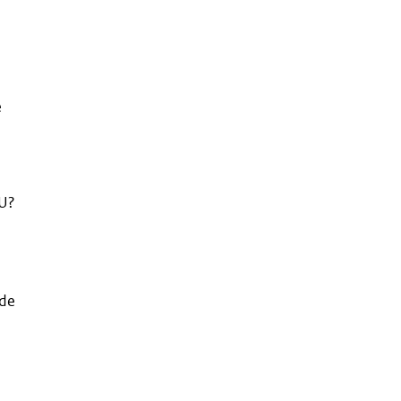
e
VU?
 de