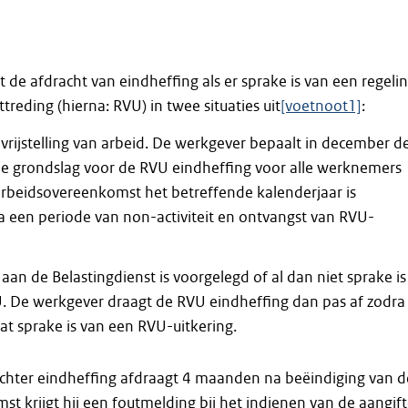
t de afdracht van eindheffing als er sprake is van een regeli
treding (hierna: RVU) in twee situaties uit
[voetnoot1]
:
 vrijstelling van arbeid. De werkgever bepaalt in december d
de grondslag voor de RVU eindheffing voor alle werknemers
arbeidsovereenkomst het betreffende kalenderjaar is
a een periode van non-activiteit en ontvangst van RVU-
f aan de Belastingdienst is voorgelegd of al dan niet sprake is
. De werkgever draagt de RVU eindheffing dan pas af zodra
 dat sprake is van een RVU-uitkering.
echter eindheffing afdraagt 4 maanden na beëindiging van d
t krijgt hij een foutmelding bij het indienen van de aangif