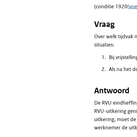
(conditie 1920
[vo
Vraag
Over welk tijdvak
situaties:
Bij vrijstell
Als na het d
Antwoord
De RVU eindheffing
RVU-uitkering genie
uitkering, moet de
werknemer de uitk