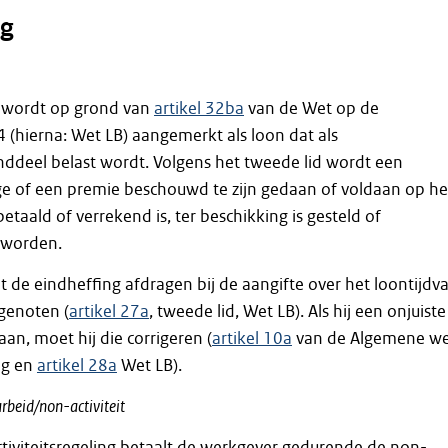
g
 wordt op grond van
artikel 32ba
van de Wet op de
 (hierna: Wet LB) aangemerkt als loon dat als
ddeel belast wordt. Volgens het tweede lid wordt een
age of een premie beschouwd te zijn gedaan of voldaan op he
 betaald of verrekend is, ter beschikking is gesteld of
eworden.
de eindheffing afdragen bij de aangifte over het loontijdv
 genoten (
artikel 27a
, tweede lid, Wet LB). Als hij een onjuiste
an, moet hij die corrigeren (
artikel 10a
van de Algemene w
ing en
artikel 28a
Wet LB).
arbeid/non-activiteit
tiviteitsregeling betaalt de werkgever gedurende de non-