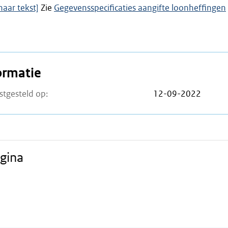
naar tekst]
Zie
Gegevensspecificaties aangifte loonheffingen
ormatie
stgesteld op:
12-09-2022
gina