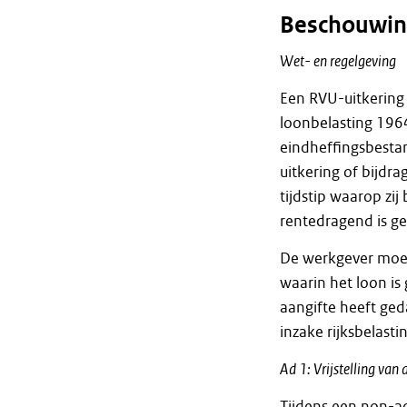
Beschouwin
Wet- en regelgeving
Een RVU-uitkering
loonbelasting 1964
eindheffingsbestan
uitkering of bijdr
tijdstip waarop zij
rentedragend is g
De werkgever moet 
waarin het loon is
aangifte heeft geda
inzake rijksbelast
Ad 1: Vrijstelling van 
Tijdens een non-ac