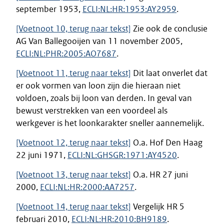
september 1953,
ECLI:NL:HR:1953:AY2959
.
[Voetnoot 10, terug naar tekst]
Zie ook de conclusie
AG Van Ballegooijen van 11 november 2005,
ECLI:NL:PHR:2005:AO7687
.
[Voetnoot 11, terug naar tekst]
Dit laat onverlet dat
er ook vormen van loon zijn die hieraan niet
voldoen, zoals bij loon van derden. In geval van
bewust verstrekken van een voordeel als
werkgever is het loonkarakter sneller aannemelijk.
[Voetnoot 12, terug naar tekst]
O.a. Hof Den Haag
22 juni 1971,
ECLI:NL:GHSGR:1971:AY4520
.
[Voetnoot 13, terug naar tekst]
O.a. HR 27 juni
2000,
ECLI:NL:HR:2000:AA7257
.
[Voetnoot 14, terug naar tekst]
Vergelijk HR 5
februari 2010,
ECLI:NL:HR:2010:BH9189
.