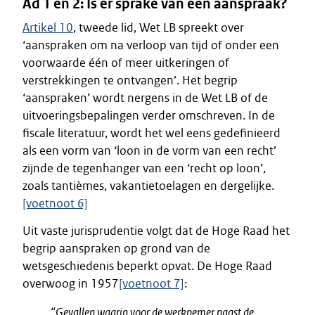
Ad 1 en 2: Is er sprake van een aanspraak?
Artikel 10
, tweede lid, Wet LB spreekt over
‘aanspraken om na verloop van tijd of onder een
voorwaarde één of meer uitkeringen of
verstrekkingen te ontvangen’. Het begrip
‘aanspraken’ wordt nergens in de Wet LB of de
uitvoeringsbepalingen verder omschreven. In de
fiscale literatuur, wordt het wel eens gedefinieerd
als een vorm van ‘loon in de vorm van een recht’
zijnde de tegenhanger van een ‘recht op loon’,
zoals tantièmes, vakantietoelagen en dergelijke.
[voetnoot 6]
Uit vaste jurisprudentie volgt dat de Hoge Raad het
begrip aanspraken op grond van de
wetsgeschiedenis beperkt opvat. De Hoge Raad
overwoog in 1957
[voetnoot 7]
:
“Gevallen waarin voor de werknemer naast de