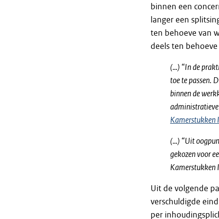
binnen een concer
langer een splitsi
ten behoeve van 
deels ten behoeve
(…) “In de prak
toe te passen. D
binnen de werk
administratieve
Kamerstukken I
(…) “Uit oogpun
gekozen voor ee
Kamerstukken II
Uit de volgende p
verschuldigde eind
per inhoudingspli