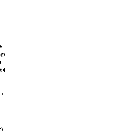
e
ng)
e
964
jn.
g)