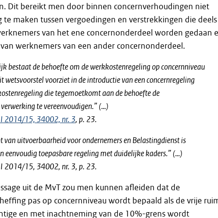
n. Dit bereikt men door binnen concernverhoudingen niet
ng te maken tussen vergoedingen en verstrekkingen die deels
werknemers van het ene concernonderdeel worden gedaan 
 van werknemers van een ander concernonderdeel.
tijk bestaat de behoefte om de werkkostenregeling op concernniveau
it wetsvoorstel voorziet in de introductie van een concernregeling
kostenregeling die tegemoetkomt aan de behoefte de
 verwerking te vereenvoudigen.” (…)
I 2014/15, 34002, nr. 3
, p. 23.
t van uitvoerbaarheid voor ondernemers en Belastingdienst is
n eenvoudig toepasbare regeling met duidelijke kaders.” (…)
 2014/15, 34002, nr. 3, p. 23.
assage uit de MvT zou men kunnen afleiden dat de
heffing pas op concernniveau wordt bepaald als de vrije rui
chtige en met inachtneming van de 10%-grens wordt