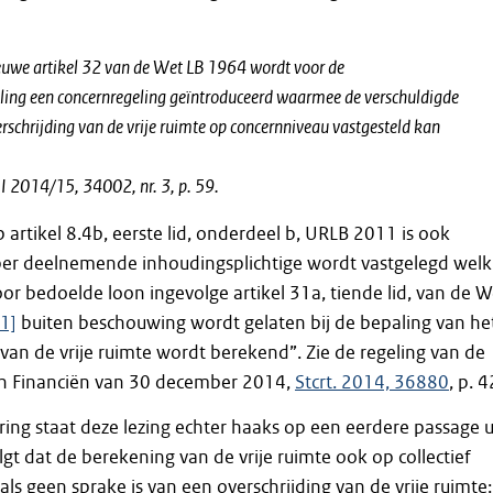
euwe artikel 32 van de Wet LB 1964 wordt voor de
ing een concernregeling geïntroduceerd waarmee de verschuldigde
erschrijding van de vrije ruimte op concernniveau vastgesteld kan
 2014/15, 34002, nr. 3, p. 59.
p artikel 8.4b, eerste lid, onderdeel b, URLB 2011 is ook
r deelnemende inhoudingsplichtige wordt vastgelegd welk
oor bedoelde loon ingevolge artikel 31a, tiende lid, van de W
1]
buiten beschouwing wordt gelaten bij de bepaling van he
van de vrije ruimte wordt berekend”. Zie de regeling van de
van Financiën van 30 december 2014,
Stcrt. 2014, 36880
, p. 4
ring staat deze lezing echter haaks op een eerdere passage u
lgt dat de berekening van de vrije ruimte ook op collectief
als geen sprake is van een overschrijding van de vrije ruimte: