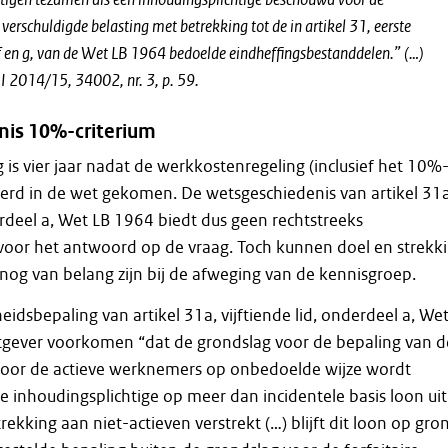
verschuldigde belasting met betrekking tot de in artikel 31, eerste
 f en g, van de Wet LB 1964 bedoelde eindheffingsbestanddelen.” (…)
 2014/15, 34002, nr. 3, p. 59.
is 10%-criterium
 is vier jaar nadat de werkkostenregeling (inclusief het 10%
voerd in de wet gekomen. De wetsgeschiedenis van artikel 31a
derdeel a, Wet LB 1964 biedt dus geen rechtstreeks
oor het antwoord op de vraag. Toch kunnen doel en strekk
nog van belang zijn bij de afweging van de kennisgroep.
idsbepaling van artikel 31a, vijftiende lid, onderdeel a, We
tgever voorkomen “dat de grondslag voor de bepaling van d
 voor de actieve werknemers op onbedoelde wijze wordt
de inhoudingsplichtige op meer dan incidentele basis loon uit
ekking aan niet-actieven verstrekt (…) blijft dit loon op gro