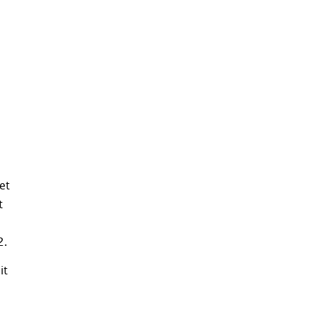
et
t
2.
it