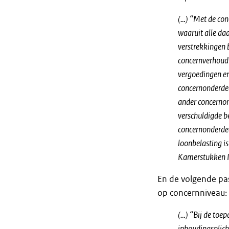
(…) “Met de conc
waaruit alle da
verstrekkingen b
concernverhoudi
vergoedingen en
concernonderde
ander concernon
verschuldigde b
concernonderde
loonbelasting i
Kamerstukken I
En de volgende pas
op concernniveau:
(…) “Bij de toe
inhoudingsplich