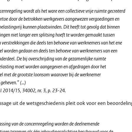
ernregeling wordt als het ware een collectieve vrije ruimte gecreëerd
artoe door de betrokken werkgevers aangewezen vergoedingen en
elastingvrij kunnen plaatsvinden. Dit heeft tot gevolg dat binnen
ngen niet langer een splitsing hoeft te worden gemaakt tussen
 verstrekkingen die deels ten behoeve van werknemers van het ene
el worden gedaan en deels ten behoeve van werknemers van een
derdeel. De bij overschrijding van de gezamenlijke ruimte
elasting moet worden aangegeven en afgedragen door het
el met de grootste loonsom waarover bij de werknemer
s geheven.” (…)
I 2014/15, 34002, nr. 3, p. 23-24.
sage uit de wetsgeschiedenis pleit ook voor een beoordelin
passing van de concernregeling worden de deelnemende
tigen tezamen als één inhoudingsplichtige beschouwd voor de