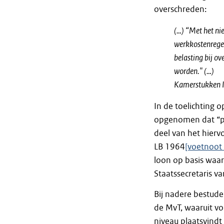
overschreden:
(…) “Met het ni
werkkostenregel
belasting bij ov
worden." (…)
Kamerstukken II
In de toelichting o
opgenomen dat “pe
deel van het hierv
LB 1964
[voetnoot 
loon op basis waar
Staatssecretaris 
Bij nadere bestude
de MvT, waaruit vo
niveau plaatsvindt 