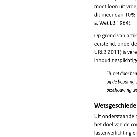
moet loon uit vro
dit meer dan 10% v
a, Wet LB 1964).
Op grond van arti
eerste lid, onderd
URLB 2011) is vere
inhoudingsplichtige
“b. het door hem
bij de bepaling 
beschouwing wo
Wetsgeschieden
Uit onderstaande p
het doel van de co
lastenverlichting 