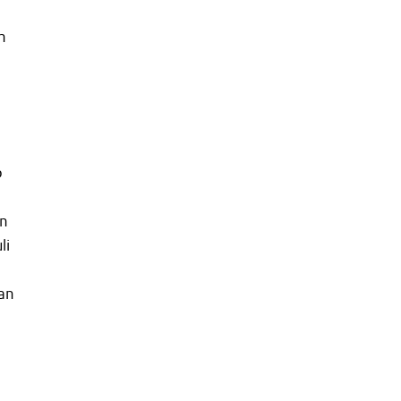
n
p
en
li
van