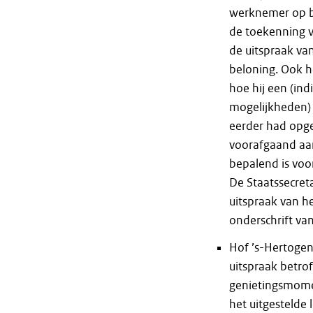
werknemer op ba
de toekenning v
de uitspraak van
beloning. Ook h
hoe hij een (in
mogelijkheden) i
eerder had opge
voorafgaand aa
bepalend is voor 
De Staatssecreta
uitspraak van he
onderschrift van
Hof ’s-Hertogen
uitspraak betro
genietingsmomen
het uitgestelde 