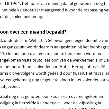
t LB 1964. Het hof is van mening dat al genoten en nog te
n het hele kalenderjaar maatgevend is voor de toepassing va
voor de jubileumuitkering.
loon over een maand bepaald?
 lid, onderdeel m, Wet LB 1964 bevat geen eigen definitie van
ls uitgangspunt wordt daarom aangesloten bij het loonbegri
64. Om het loon over een maand te berekenen wordt in
eengekomen vaste bruto jaarloon van de werknemer (Hof D
 in het betreffende kalenderjaar (Hof ’s-Hertogenbosch 26 ju
rna dit vervolgens wordt gedeeld door twaalf. Het fiscaal al
overeengekomen) nog te genieten loon in het kalenderjaar 
maatgevend.
iscaal nog niet genoten loon - zoals een overeengekomen
stijging in hetzelfde kalenderjaar - voor de vrijstelling in