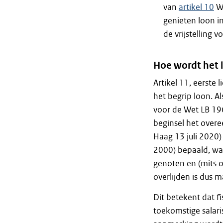
van
artikel 10
We
genieten loon i
de vrijstelling 
Hoe wordt het 
Artikel 11, eerste
het begrip loon. A
voor de Wet LB 19
beginsel het over
Haag 13 juli 2020)
2000) bepaald, waa
genoten en (mits 
overlijden is dus 
Dit betekent dat f
toekomstige salaris