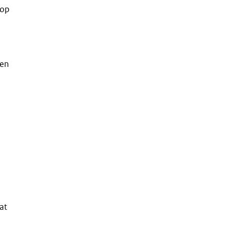
 op
men
at
n