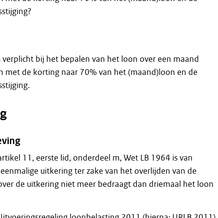
stijging?
s verplicht bij het bepalen van het loon over een maand
n met de korting naar 70% van het (maand)loon en de
stijging.
g
eving
 artikel 11, eerste lid, onderdeel m, Wet LB 1964 is van
eenmalige uitkering ter zake van het overlijden van de
ver de uitkering niet meer bedraagt dan driemaal het loon
itvoeringsregeling loonbelasting 2011 (hierna: URLB 2011)