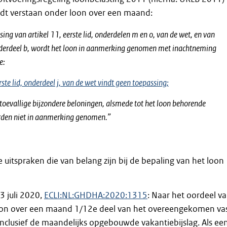
rdt verstaan onder loon over een maand:
ing van artikel 11, eerste lid, onderdelen m en o, van de wet, en van
nderdeel b, wordt het loon in aanmerking genomen met inachtneming
e:
rste lid, onderdeel j, van de wet vindt geen toepassing;
 toevallige bijzondere beloningen, alsmede tot het loon behorende
den niet in aanmerking genomen.”
 uitspraken die van belang zijn bij de bepaling van het loon
 juli 2020,
ECLI:NL:GHDHA:2020:1315
: Naar het oordeel v
loon over een maand 1/12e deel van het overeengekomen va
 inclusief de maandelijks opgebouwde vakantiebijslag. Als ee