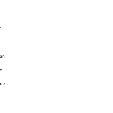
e
van
e
 de