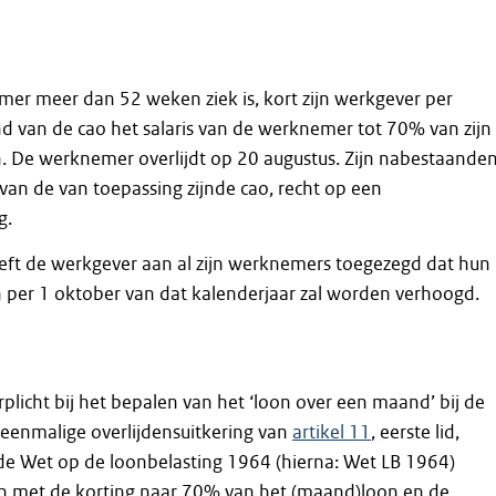
er meer dan 52 weken ziek is, kort zijn werkgever per
d van de cao het salaris van de werknemer tot 70% van zijn
. De werknemer overlijdt op 20 augustus. Zijn nabestaande
an de van toepassing zijnde cao, recht op een
g.
eft de werkgever aan al zijn werknemers toegezegd dat hun
 per 1 oktober van dat kalenderjaar zal worden verhoogd.
rplicht bij het bepalen van het ‘loon over een maand’ bij de
e eenmalige overlijdensuitkering van
artikel 11
, eerste lid,
de Wet op de loonbelasting 1964 (hierna: Wet LB 1964)
n met de korting naar 70% van het (maand)loon en de