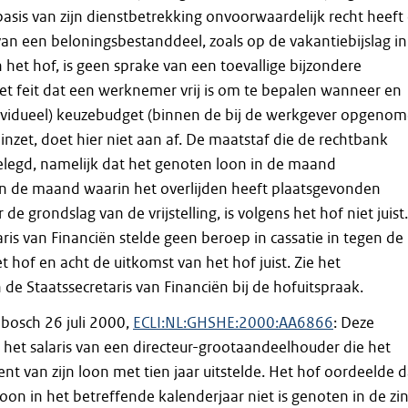
sis van zijn dienstbetrekking onvoorwaardelijk recht heeft
an een beloningsbestanddeel, zoals op de vakantiebijslag in
 het hof, is geen sprake van een toevallige bijzondere
et feit dat een werknemer vrij is om te bepalen wanneer en
dividueel) keuzebudget (binnen de bij de werkgever opgeno
nzet, doet hier niet aan af. De maatstaf die de rechtbank
legd, namelijk dat het genoten loon in de maand
n de maand waarin het overlijden heeft plaatsgevonden
de grondslag van de vrijstelling, is volgens het hof niet juist.
ris van Financiën stelde geen beroep in cassatie in tegen de
t hof en acht de uitkomst van het hof juist. Zie het
 de Staatssecretaris van Financiën bij de hofuitspraak.
bosch 26 juli 2000,
ECLI:NL:GHSHE:2000:AA6866
: Deze
f het salaris van een directeur-grootaandeelhouder die het
t van zijn loon met tien jaar uitstelde. Het hof oordeelde d
loon in het betreffende kalenderjaar niet is genoten in de zi