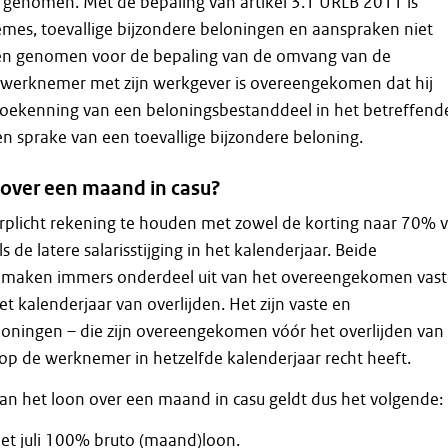
genomen. Met de bepaling van artikel 3.1 URLB 2011 is
èmes, toevallige bijzondere beloningen en aanspraken niet
 genomen voor de bepaling van de omvang van de
een werknemer met zijn werkgever is overeengekomen dat hij
 toekenning van een beloningsbestanddeel in het betreffend
een sprake van een toevallige bijzondere beloning.
 over een maand in casu?
erplicht rekening te houden met zowel de korting naar 70% 
 de latere salarisstijging in het kalenderjaar. Beide
 maken immers onderdeel uit van het overeengekomen vast
et kalenderjaar van overlijden. Het zijn vaste en
oningen – die zijn overeengekomen vóór het overlijden van
p de werknemer in hetzelfde kalenderjaar recht heeft.
an het loon over een maand in casu geldt dus het volgende:
met juli 100% bruto (maand)loon.