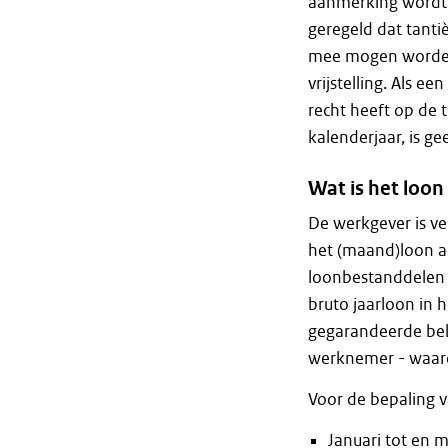
aanmerking wordt 
geregeld dat tanti
mee mogen worden
vrijstelling. Als 
recht heeft op de
kalenderjaar, is g
Wat is het loon
De werkgever is v
het (maand)loon als
loonbestanddelen
bruto jaarloon in h
gegarandeerde bel
werknemer - waaro
Voor de bepaling v
Januari tot en 