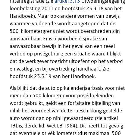
rittenregistratie (zie
artikel 3.13
Uitvoeringsregeling
loonbelasting 2011 en hoofdstuk 23.3.18 van het
Handboek). Maar ook andere vormen van bewijs
waarmee voldoende wordt aangetoond dat de
500-kilometergrens niet wordt overschreden zijn
aanvaardbaar. Er is bijvoorbeeld sprake van
aanvaardbaar bewijs in het geval van een reëel
verbod op privégebruik; een situatie waaruit blijkt
dat de werkgever toezicht uitoefent op het verbod
en vastlegt en bij overtreding handhaaft. Zie
hoofdstuk 23.3.19 van het Handboek.
Als blijkt dat de auto op kalenderjaarbasis voor niet
meer dan 500 kilometer voor privédoeleinden
wordt gebruikt, geldt een forfaitaire bijtelling van
nihil; het voordeel van de ter beschikking gestelde
auto wordt dan op nihil gewaardeerd (zie artikel
13bis, derde lid, Wet LB 1964). Dit heeft tot gevolg
dat eventuele privékilometers (dus maximaal 500