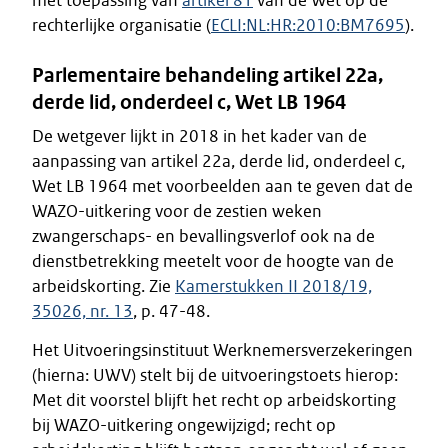
met toepassing van
artikel 81
van de Wet op de
rechterlijke organisatie (
ECLI:NL:HR:2010:BM7695
).
Parlementaire behandeling artikel 22a,
derde lid, onderdeel c, Wet LB 1964
De wetgever lijkt in 2018 in het kader van de
aanpassing van artikel 22a, derde lid, onderdeel c,
Wet LB 1964 met voorbeelden aan te geven dat de
WAZO-uitkering voor de zestien weken
zwangerschaps- en bevallingsverlof ook na de
dienstbetrekking meetelt voor de hoogte van de
arbeidskorting. Zie
Kamerstukken II 2018/19,
35026, nr. 13
, p. 47-48.
Het Uitvoeringsinstituut Werknemersverzekeringen
(hierna: UWV) stelt bij de uitvoeringstoets hierop:
Met dit voorstel blijft het recht op arbeidskorting
bij WAZO-uitkering ongewijzigd; recht op