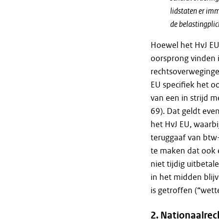
lidstaten er im
de belastingpli
Hoewel het HvJ EU 
oorsprong vinden i
rechtsoverweginge
EU specifiek het o
van een in strijd m
69). Dat geldt eve
het HvJ EU, waarbij
teruggaaf van btw-
te maken dat ook 
niet tijdig uitbeta
in het midden blij
is getroffen (“wett
2. Nationaalrec