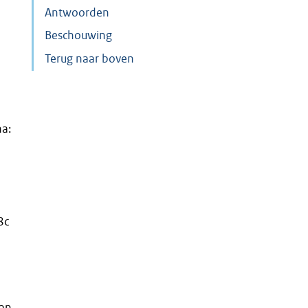
Antwoorden
Beschouwing
Terug naar boven
na:
8c
van