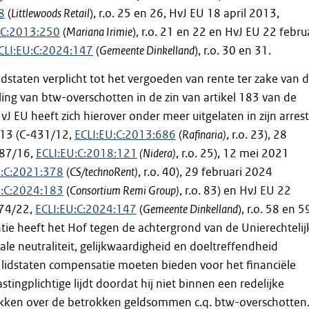
8
(
Littlewoods Retail
), r.o. 25 en 26, HvJ EU 18 april 2013,
:C:2013:250
(
Mariana Irimie
), r.o. 21 en 22 en HvJ EU 22 febru
CLI:EU:C:2024:147
(
Gemeente Dinkelland
), r.o. 30 en 31.
lidstaten verplicht tot het vergoeden van rente ter zake van 
ling van btw-overschotten in de zin van artikel 183 van de
HvJ EU heeft zich hierover onder meer uitgelaten in zijn arres
013 (C‑431/12,
ECLI:EU:C:2013:686
(
Rafinaria)
, r.o. 23), 28
387/16,
ECLI:EU:C:2018:121
(Nidera)
, r.o. 25), 12 mei 2021
U:C:2021:378
(
CS/technoRent)
, r.o. 40), 29 februari 2024
U:C:2024:183
(
Consortium Remi Group)
, r.o. 83) en HvJ EU 22
674/22,
ECLI:EU:C:2024:147
(
Gemeente Dinkelland
), r.o. 58 en 5
ntie heeft het Hof tegen de achtergrond van de Unierechtelij
ale neutraliteit, gelijkwaardigheid en doeltreffendheid
 lidstaten compensatie moeten bieden voor het financiële
astingplichtige lijdt doordat hij niet binnen een redelijke
ikken over de betrokken geldsommen c.q. btw-overschotten