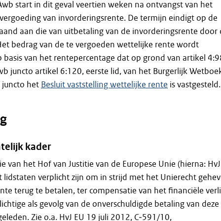
Awb start in dit geval veertien weken na ontvangst van het
vergoeding van invorderingsrente. De termijn eindigt op de
aand aan die van uitbetaling van de invorderingsrente door
Het bedrag van de te vergoeden wettelijke rente wordt
basis van het rentepercentage dat op grond van artikel 4:9
Awb juncto artikel 6:120, eerste lid, van het Burgerlijk Wetboe
 juncto het
Besluit vaststelling wettelijke rente
is vastgesteld.
g
telijk kader
ie van het Hof van Justitie van de Europese Unie (hierna: HvJ
t lidstaten verplicht zijn om in strijd met het Unierecht gehe
te terug te betalen, ter compensatie van het financiële verl
lichtige als gevolg van de onverschuldigde betaling van deze
geleden. Zie o.a. HvJ EU 19 juli 2012, C‑591/10,