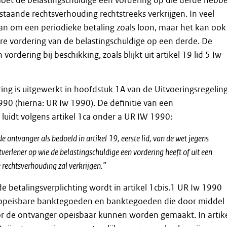
oet de belastingschuldige een vordering op die derde hebb
estaande rechtsverhouding rechtstreeks verkrijgen. In veel
aan om een periodieke betaling zoals loon, maar het kan ook
e vordering van de belastingschuldige op een derde. De
vordering bij beschikking, zoals blijkt uit artikel 19 lid 5 Iw
ing is uitgewerkt in hoofdstuk 1A van de Uitvoeringsregelin
90 (hierna: UR Iw 1990). De definitie van een
 luidt volgens artikel 1ca onder a UR IW 1990:
e ontvanger als bedoeld in artikel 19, eerste lid, van de wet jegens
verlener op wie de belastingschuldige een vordering heeft of uit een
 rechtsverhouding zal verkrijgen.”
de betalingsverplichting wordt in artikel 1cbis.1 UR Iw 1990
t opeisbare banktegoeden en banktegoeden die door middel
r de ontvanger opeisbaar kunnen worden gemaakt. In artik