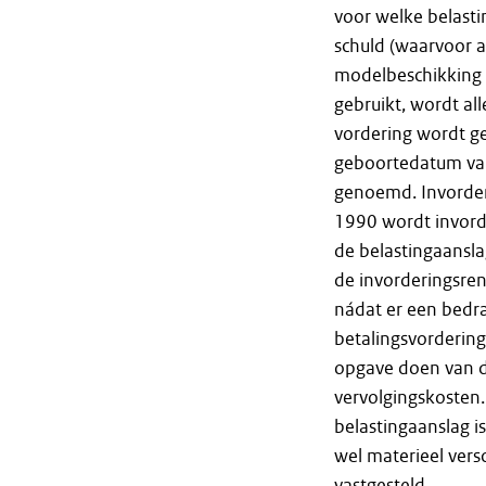
voor welke belasti
schuld (waarvoor a
modelbeschikking 
gebruikt, wordt a
vordering wordt g
geboortedatum van
genoemd. Invorder
1990 wordt invorde
de belastingaansla
de invorderingsren
nádat er een bedr
betalingsvordering
opgave doen van d
vervolgingskosten.
belastingaanslag i
wel materieel vers
vastgesteld.