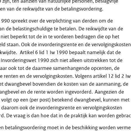
zijn, ten aanzien van natuurlijke personen, beslagvrije
en van de reikwijdte van de betalingsvordering.
w 1990 spreekt over de verplichting van derden om de
an de belastingschuldige te betalen. De reikwijdte van de
r niet beperkt tot de in te vorderen bedragen die op het
eld staan. Ook de invorderingsrente en de vervolgingskosten
ikwijdte. Artikel 6 lid 1 Iw 1990 bepaalt namelijk dat de
Invorderingswet 1990 zich niet alleen uitstrekken tot de
 maar ook tot de daarmee samenhangende opcenten, de
e renten en de vervolgingskosten. Volgens artikel 12 lid 2 Iw
et dwangbevel bovendien de kosten van de aanmaning, de
angbevel en de rente worden ingevorderd. Aangezien de
g volgt op een (per post) betekend dwangbevel, kunnen met
g daarom ook de invorderingsrente en vervolgingskosten
. De vraag is dan hoe dat in de praktijk kan worden gebrac
een betalingsvordering moet in de beschikking worden verme