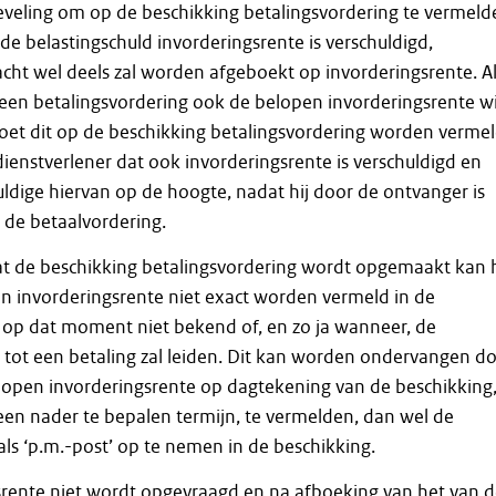
eveling om op de beschikking betalingsvordering te vermeld
e belastingschuld invorderingsrente is verschuldigd,
cht wel deels zal worden afgeboekt op invorderingsrente. A
een betalingsvordering ook de belopen invorderingsrente wi
oet dit op de beschikking betalingsvordering worden vermel
ienstverlener dat ook invorderingsrente is verschuldigd en
uldige hiervan op de hoogte, nadat hij door de ontvanger is
 de betaalvordering.
 de beschikking betalingsvordering wordt opgemaakt kan 
n invorderingsrente niet exact worden vermeld in de
s op dat moment niet bekend of, en zo ja wanneer, de
 tot een betaling zal leiden. Dit kan worden ondervangen d
lopen invorderingsrente op dagtekening van de beschikking
en nader te bepalen termijn, te vermelden, dan wel de
als ‘p.m.-post’ op te nemen in de beschikking.
srente niet wordt opgevraagd en na afboeking van het van 