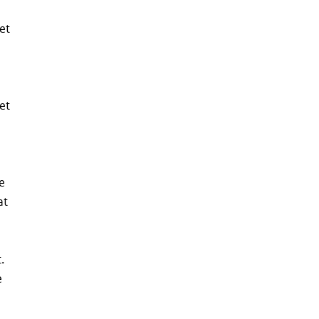
et
et
e
at
.
e