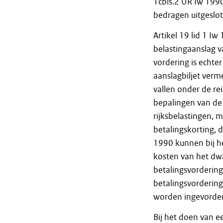
1cbis.2 UR Iw 1990 
bedragen uitgeslot
Artikel 19 lid 1 I
belastingaanslag v
vordering is echte
aanslagbiljet verm
vallen onder de re
bepalingen van de 
rijksbelastingen,
betalingskorting, d
1990 kunnen bij h
kosten van het dw
betalingsvorderin
betalingsvorderin
worden ingevorderd
Bij het doen van 