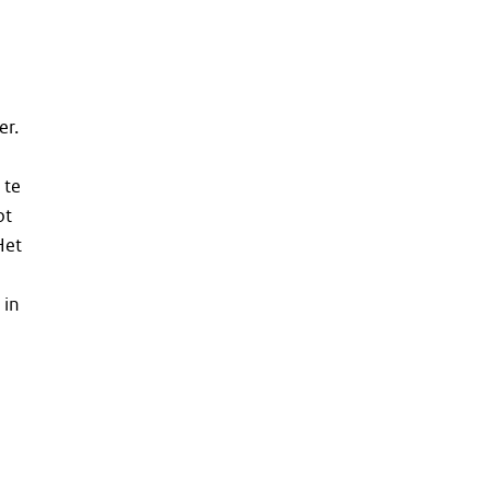
er.
 te
ot
Het
 in