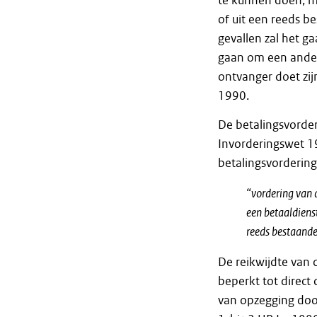
te kunnen doen, m
of uit een reeds b
gevallen zal het g
gaan om een ander
ontvanger doet zijn 
1990.
De betalingsvorder
Invorderingswet 19
betalingsvordering
“vordering van d
een betaaldienst
reeds bestaande
De reikwijdte van 
beperkt tot direc
van opzegging doo