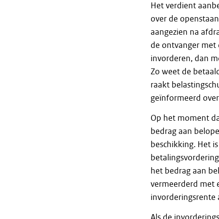
Het verdient aanb
over de openstaand
aangezien na afdra
de ontvanger met 
invorderen, dan m
Zo weet de betaald
raakt belastingsch
geïnformeerd over
Op het moment dat
bedrag aan belope
beschikking. Het i
betalingsvordering
het bedrag aan be
vermeerderd met e
invorderingsrente 
Als de invordering