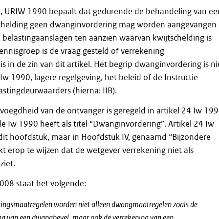
lid, URIW 1990 bepaalt dat gedurende de behandeling van ee
schelding geen dwanginvordering mag worden aangevangen 
 belastingaanslagen ten aanzien waarvan kwijtschelding is
ennisgroep is de vraag gesteld of verrekening
 in de zin van dit artikel. Het begrip dwanginvordering is ni
Iw 1990, lagere regelgeving, het beleid of de Instructie
astingdeurwaarders (hierna: IIB).
oegdheid van de ontvanger is geregeld in artikel 24 Iw 199
de Iw 1990 heeft als titel “Dwanginvordering”. Artikel 24 Iw
 dit hoofdstuk, maar in Hoofdstuk IV, genaamd “Bijzondere
jkt erop te wijzen dat de wetgever verrekening niet als
iet.
 2008 staat het volgende:
ringsmaatregelen worden niet alleen dwangmaatregelen zoals de
ng van een dwangbevel, maar ook de verrekening van een