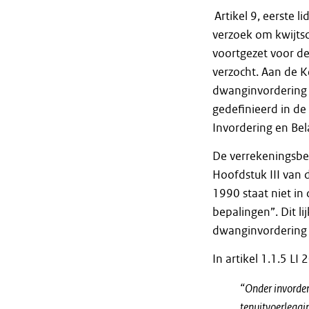
Artikel 9, eerste 
verzoek om kwijt
voortgezet voor de
verzocht. Aan de K
dwanginvordering is
gedefinieerd in de 
Invordering en Bel
De verrekeningsbev
Hoofdstuk III van 
1990 staat niet in
bepalingen”. Dit li
dwanginvordering z
In artikel 1.1.5 LI
“Onder invorde
tenuitvoerleggi