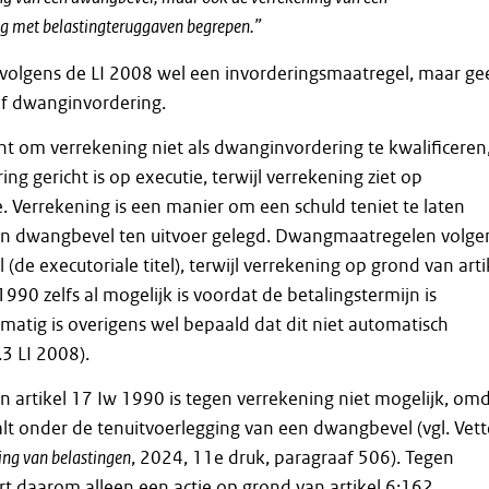
g met belastingteruggaven begrepen.”
 volgens de LI 2008 wel een invorderingsmaatregel, maar ge
f dwanginvordering.
 om verrekening niet als dwanginvordering te kwalificeren,
g gericht is op executie, terwijl verrekening ziet op
 Verrekening is een manier om een schuld teniet te laten
en dwangbevel ten uitvoer gelegd. Dwangmaatregelen volge
de executoriale titel), terwijl verrekening op grond van arti
1990 zelfs al mogelijk is voordat de betalingstermijn is
smatig is overigens wel bepaald dat dit niet automatisch
.3 LI 2008).
n artikel 17 Iw 1990 is tegen verrekening niet mogelijk, om
alt onder de tenuitvoerlegging van een dwangbevel (vgl. Vett
ing van belastingen
, 2024, 11e druk, paragraaf 506). Tegen
rt daarom alleen een actie op grond van artikel 6:162