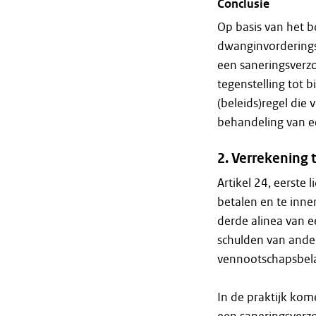
Conclusie
Op basis van het b
dwanginvorderings
een saneringsverzo
tegenstelling tot b
(beleids)regel die 
behandeling van e
2.
Verrekening 
Artikel 24, eerste 
betalen en te inn
derde alinea van 
schulden van ander
vennootschapsbela
In de praktijk kom