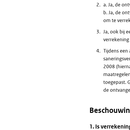
a. Ja, de on
b. Ja, de on
om te verre
Ja, ook bij 
verrekening 
Tijdens een
saneringsver
2008 (hierna
maatregele
toegepast. 
de ontvange
Beschouwin
1. Is verreken