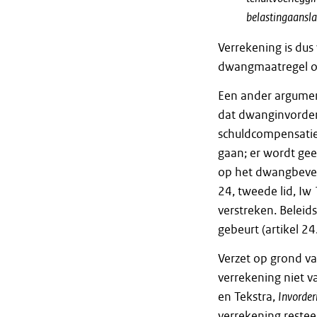
belastingaansla
Verrekening is dus
dwangmaatregel o
Een ander argument
dat dwanginvorderin
schuldcompensatie.
gaan; er wordt ge
op het dwangbevel (
24, tweede lid, Iw 
verstreken. Beleid
gebeurt (artikel 24
Verzet op grond va
verrekening niet v
en Tekstra,
Invorder
verrekening restee