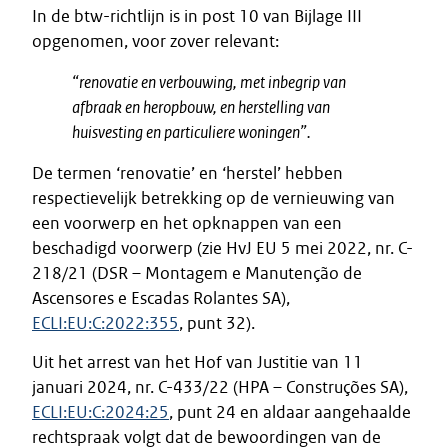
In de btw-richtlijn is in post 10 van Bijlage III
opgenomen, voor zover relevant:
“renovatie en verbouwing, met inbegrip van
afbraak en heropbouw, en herstelling van
huisvesting en particuliere woningen”.
De termen ‘renovatie’ en ‘herstel’ hebben
respectievelijk betrekking op de vernieuwing van
een voorwerp en het opknappen van een
beschadigd voorwerp (zie HvJ EU 5 mei 2022, nr. C-
218/21 (DSR – Montagem e Manutenção de
Ascensores e Escadas Rolantes SA),
ECLI:EU:C:2022:355
, punt 32).
Uit het arrest van het Hof van Justitie van 11
januari 2024, nr. C-433/22 (HPA – Construções SA),
ECLI:EU:C:2024:25
, punt 24 en aldaar aangehaalde
rechtspraak volgt dat de bewoordingen van de