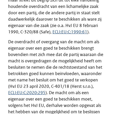
maar strekt dit begrip zich uit tot elke handeling
houdende overdracht van een lichamelijke zaak
door een partij, die de andere partij in staat stelt
daadwerkelijk daarover te beschikken als ware zij
eigenaar van die zaak (zie o.a. HvJ EU 8 februari
1990, C-320/88 (Safe),
ECLI:EU:C:1990:61
).
De overdracht of overgang van de macht om als
eigenaar over een goed te beschikken brengt
bovendien met zich mee dat de partij waaraan die
macht is overgedragen de mogelijkheid heeft om
besluiten te nemen die de rechtstoestand van het
betrokken goed kunnen beïnvloeden, waaronder
met name het besluit om het goed te verkopen
(HvJ EU 23 april 2020, C-401/18 (Herst s.r.o.),
ECLI:EU:C:2020:295
). De macht om als een
eigenaar over een goed te beschikken moet,
volgens het HvJ EU, derhalve worden opgevat als
het hebben van de mogelijkheid om te beslissen