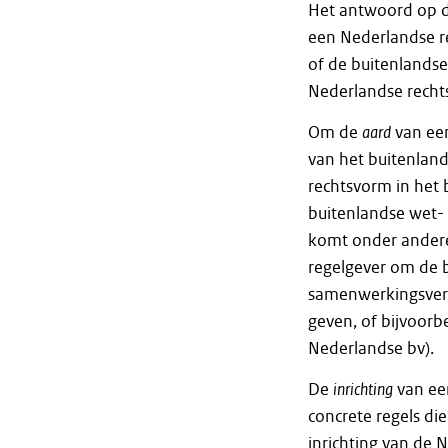
Het antwoord op de
een Nederlandse r
of de buitenlands
Nederlandse recht
Om de
aard
van een
van het buitenland
rechtsvorm in het
buitenlandse wet- 
komt onder andere
regelgever om de b
samenwerkingsver
geven, of bijvoorb
Nederlandse bv).
De
inrichting
van ee
concrete regels di
inrichting van de 