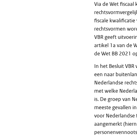
Via de Wet fiscaal
rechtsvormvergeli
fiscale kwalificat
rechtsvormen word
VBR geeft uitvoeri
artikel 1a van de 
de Wet BB 2021 o
In het Besluit VB
een naar buitenla
Nederlandse rechts
met welke Nederla
is. De groep van N
meeste gevallen i
voor Nederlandse f
aangemerkt (hiern
personenvennoots