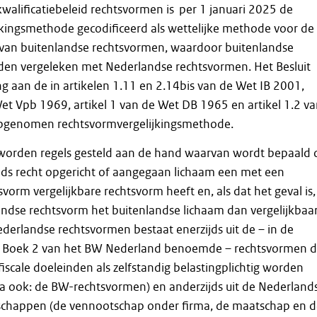
 kwalificatiebeleid rechtsvormen is per 1 januari 2025 de
jkingsmethode gecodificeerd als wettelijke methode voor de
ie van buitenlandse rechtsvormen, waardoor buitenlandse
en vergeleken met Nederlandse rechtsvormen. Het Besluit
ng aan de in artikelen 1.11 en 2.14bis van de Wet IB 2001,
Wet Vpb 1969, artikel 1 van de Wet DB 1965 en artikel 1.2 v
pgenomen rechtsvormvergelijkingsmethode.
R worden regels gesteld aan de hand waarvan wordt bepaald 
nds recht opgericht of aangegaan lichaam een met een
vorm vergelijkbare rechtsvorm heeft en, als dat het geval is,
ndse rechtsvorm het buitenlandse lichaam dan vergelijkbaa
ederlandse rechtsvormen bestaat enerzijds uit de – in de
n Boek 2 van het BW Nederland benoemde – rechtsvormen d
iscale doeleinden als zelfstandig belastingplichtig worden
a ook: de BW-rechtsvormen) en anderzijds uit de Nederland
chappen (de vennootschap onder firma, de maatschap en d