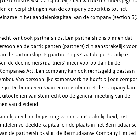
j de rechtstreekse aansprakelijkheid van de members jegens
en en verplichtingen van de company beperkt is tot het
elname in het aandelenkapitaal van de company (section 5(
.
cht kent ook partnerships. Een partnership is binnen dat
ersoon en de participanten (partners) zijn aansprakelijk voor
an de partnership. Bij partnerships staat de persoonlijke
en de deelnemers (partners) meer voorop dan bij de
Companies Act. Een company kan ook rechtsgeldig bestaan
ember. Van persoonlijke samenwerking hoeft bij een compa
e zijn. De bemoeienis van een member met de company kan
et uitoefenen van stemrecht op de general meeting van de
nen van dividend.
oonlijkheid, de beperking van de aansprakelijkheid, het
n aandelen verdeelde kapitaal en de plaats in het Bermudaanse
e van de partnerships sluit de Bermudaanse Company Limited