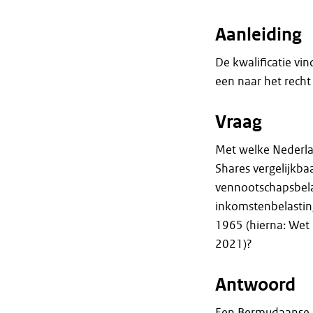
Aanleiding
De kwalificatie vi
een naar het rech
Vraag
Met welke Nederla
Shares vergelijkba
vennootschapsbela
inkomstenbelastin
1965 (hierna: Wet
2021)?
Antwoord
Een Bermudaanse C