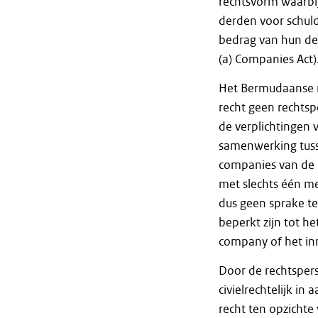
rechtsvorm waarbi
derden voor schuld
bedrag van hun de
(a) Companies Act)
Het Bermudaanse re
recht geen rechtsp
de verplichtingen v
samenwerking tuss
companies van de 
met slechts één m
dus geen sprake t
beperkt zijn tot h
company of het in
Door de rechtspers
civielrechtelijk i
recht ten opzicht