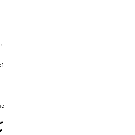
an
of
r
ie
se
e