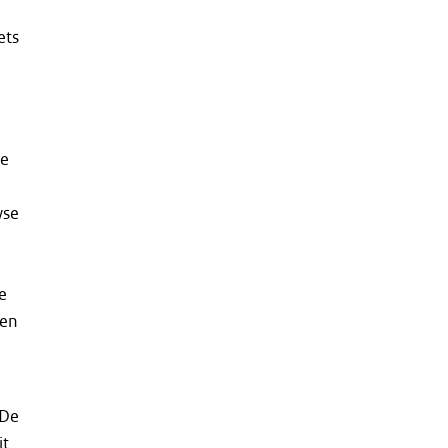
ets
de
yse
e
 en
 De
it