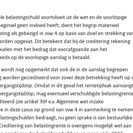
e belastingschuld voortvloeit uit de wet en de voorlopige
beginsel geen invloed heeft, dient het begrip materieel
sting als gebezigd in svw 4 op basis van doel en strekking va
worden opgevat. Dit betekent dat bij de creditering rekening
uden met het bedrag dat voorafgaande aan het
reeds op de voorlopige aanslag is betaald.
e wordt nog opgemerkt dat ook de in de aanslag begrepen
g worden gecrediteerd voor zover deze betrekking heeft op 
ergangstijdstip. Omdat in dit geval het rentetijdvak aanvang
rgangstijdstip, mag eventueel verschuldigde belastingrent
iteerd (zie artikel 30f e.v. Algemene wet inzake
 De in deze casus op grond van svw 4 in aanmerking te neme
elastingschulden bedraagt, nu geen sprake is van bestuurlijke
Creditering van belastingrente is overigens mogelijk wel aan