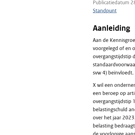
Publicatiedatum 2
Standpunt
Aanleiding
Aan de Kennisgroep
voorgelegd of en o
overgangstijdstip 
standaardvoorwaard
svw 4) beïnvloedt.
X wil een onderne
een beroep op art
overgangstijdstip 1
belastingschuld a
over het jaar 2023
belasting bedraagt
de voorlopige aans