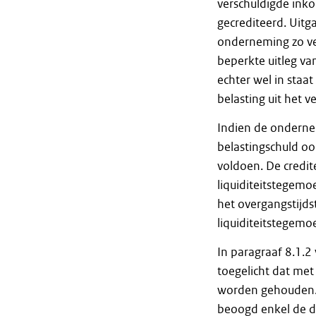
verschuldigde ink
gecrediteerd. Uitg
onderneming zo vee
beperkte uitleg v
echter wel in staa
belasting uit het 
Indien de onderne
belastingschuld o
voldoen. De credi
liquiditeitstegemo
het overgangstijds
liquiditeitstegemo
In paragraaf 8.1.
toegelicht dat met
worden gehouden. 
beoogd enkel de da