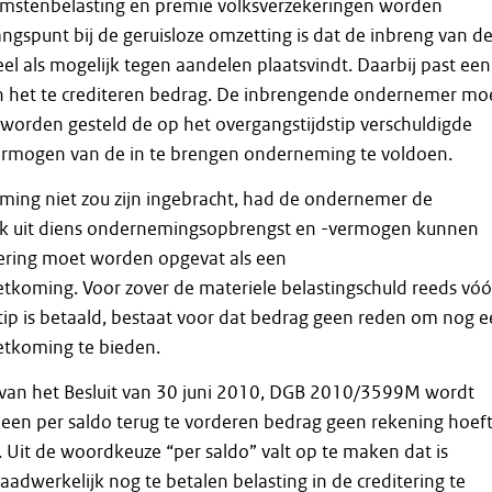
omstenbelasting en premie volksverzekeringen worden
angspunt bij de geruisloze omzetting is dat de inbreng van d
l als mogelijk tegen aandelen plaatsvindt. Daarbij past een
an het te crediteren bedrag. De inbrengende ondernemer mo
t worden gesteld de op het overgangstijdstip verschuldigde
vermogen van de in te brengen onderneming te voldoen.
ming niet zou zijn ingebracht, had de ondernemer de
ok uit diens ondernemingsopbrengst en -vermogen kunnen
tering moet worden opgevat als een
etkoming. Voor zover de materiele belastingschuld reeds vóó
tip is betaald, bestaat voor dat bedrag geen reden om nog 
etkoming te bieden.
2 van het Besluit van 30 juni 2010, DGB 2010/3599M wordt
 een per saldo terug te vorderen bedrag geen rekening hoeft
Uit de woordkeuze “per saldo” valt op te maken dat is
adwerkelijk nog te betalen belasting in de creditering te