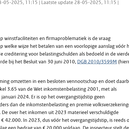
8-05-2025, 11:15 | Laatste update 28-05-2025, 11:15 |
 winstfaciliteiten en firmaproblematiek is de vraag
p welke wijze het betalen van een voorlopige aanslag vóór 
de creditering voor belastingschulden als bedoeld in de vierd
e bij het Besluit van 30 juni 2010,
DGB 2010/3599M
(hier
ming omzetten in een besloten vennootschap en doet daarb
ikel 3.65 van de Wet inkomstenbelasting 2001, met als
 januari 2024. Er is op het overgangstijdstip geen
nders dan de inkomstenbelasting en premie volksverzekerin
. De over het inkomen uit 2023 materieel verschuldigde
 € 42.000. In 2023, dus vóór het overgangstijdstip, is reeds 
lag een bedrag van € 20.000 voldaan. De inspecteur stelt de