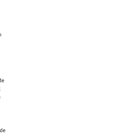
n
de
t
e
n
 de