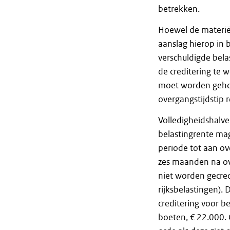
betrekken.
Hoewel de materiël
aanslag hierop in 
verschuldigde bela
de creditering te 
moet worden geho
overgangstijdstip 
Volledigheidshalv
belastingrente ma
periode tot aan ov
zes maanden na ove
niet worden gecred
rijksbelastingen).
creditering voor b
boeten, € 22.000. 