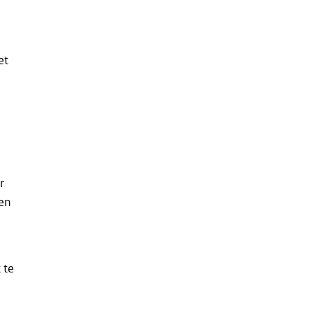
e
et
r
een
 te