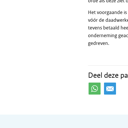
orde als deze ziet
Het voorgaande is 
vóór de daadwerkel
tevens betaald hee
onderneming geacht
gedreven.
Deel deze pa