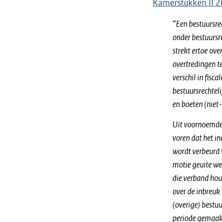
Kamerstukken II 2
“Een bestuursre
onder bestuursr
strekt ertoe ov
overtredingen te
verschil in fisc
bestuursrechtel
en boeten (niet
Uit voornoemde
voren dat het i
wordt verbeurd 
motie geuite we
die verband ho
over de inbreuk 
(overige) bestu
periode gemaak