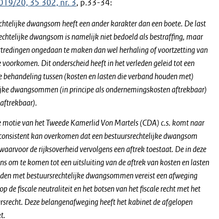
019/20, 35 302, nr. 3
, p.33-34:
chtelijke dwangsom heeft een ander karakter dan een boete. De last
echtelijke dwangsom is namelijk niet bedoeld als bestraffing, maar
ertredingen ongedaan te maken dan wel herhaling of voortzetting van
 voorkomen. Dit onderscheid heeft in het verleden geleid tot een
ale behandeling tussen (kosten en lasten die verband houden met)
ijke dwangsommen (in principe als ondernemingskosten aftrekbaar)
-aftrekbaar).
 motie van het Tweede Kamerlid Von Martels (CDA) c.s. komt naar
nconsistent kan overkomen dat een bestuursrechtelijke dwangsom
waarvoor de rijksoverheid vervolgens een aftrek toestaat. De in deze
ns om te komen tot een uitsluiting van de aftrek van kosten en lasten
uden met bestuursrechtelijke dwangsommen vereist een afweging
op de fiscale neutraliteit en het botsen van het fiscale recht met het
ursrecht. Deze belangenafweging heeft het kabinet de afgelopen
t.