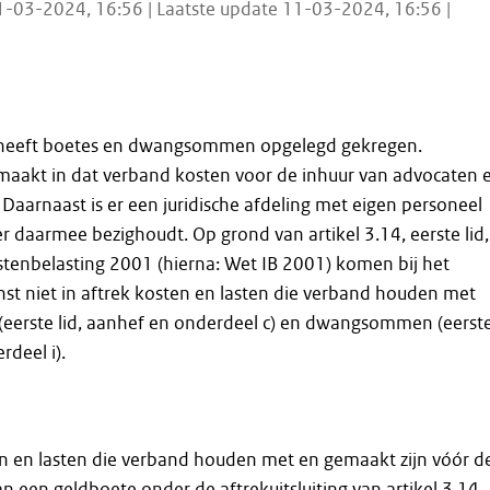
1-03-2024, 16:56 | Laatste update 11-03-2024, 16:56 |
e heeft boetes en dwangsommen opgelegd gekregen.
 maakt in dat verband kosten voor de inhuur van advocaten 
. Daarnaast is er een juridische afdeling met eigen personeel
r daarmee bezighoudt. Op grond van artikel 3.14, eerste lid,
tenbelasting 2001 (hierna: Wet IB 2001) komen bij het
st niet in aftrek kosten en lasten die verband houden met
(eerste lid, aanhef en onderdeel c) en dwangsommen (eerst
rdeel i).
en en lasten die verband houden met en gemaakt zijn vóór d
n een geldboete onder de aftrekuitsluiting van artikel 3.14,