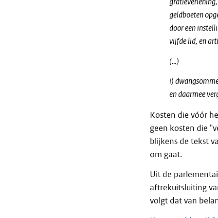
gratieverlening
geldboeten opge
door een instell
vijfde lid, en a
(…)
i) dwangsommen 
en daarmee ver
Kosten die vóór he
geen kosten die "
blijkens de tekst v
om gaat.
Uit de parlementai
aftrekuitsluiting v
volgt dat van bela