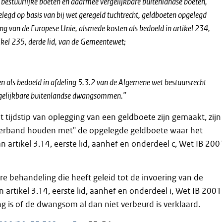
, bestuurlijke boeten en daarmee vergelijkbare buitenlandse boeten,
legd op basis van bij wet geregeld tuchtrecht, geldboeten opgelegd
ing van de Europese Unie, alsmede kosten als bedoeld in artikel 234,
rtikel 235, derde lid, van de Gemeentewet;
als bedoeld in afdeling 5.3.2 van de Algemene wet bestuursrecht
gelijkbare buitenlandse dwangsommen.”
t tijdstip van oplegging van een geldboete zijn gemaakt, zijn
verband houden met" de opgelegde geldboete waar het
an artikel 3.14, eerste lid, aanhef en onderdeel c, Wet IB 200
re behandeling die heeft geleid tot de invoering van de
an artikel 3.14, eerste lid, aanhef en onderdeel i, Wet IB 2001
ng is of de dwangsom al dan niet verbeurd is verklaard.