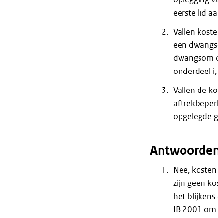
eerste lid a
Vallen koste
een dwangso
dwangsom ond
onderdeel i
Vallen de ko
aftrekbeper
opgelegde 
Antwoorde
Nee, kosten 
zijn geen k
het blijkens
IB 2001 om g