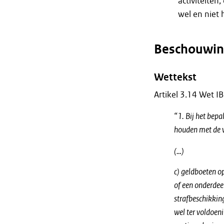
activiteite
wel en niet 
Beschouwing
Wettekst
Artikel 3.14 Wet I
“1. Bij het bepa
houden met de 
(…)
c) geldboeten o
of een onderdee
strafbeschikkin
wel ter voldoen