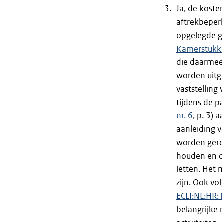
Ja, de koste
aftrekbeper
opgelegde g
Kamerstukke
die daarme
worden uit
vaststelling
tijdens de p
nr. 6
, p. 3) 
aanleiding v
worden gere
houden en da
letten. Het
zijn. Ook v
ECLI:NL:HR
belangrijke 