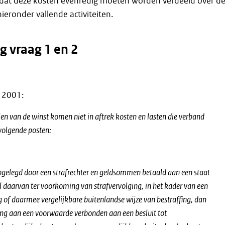
n, dat deze kosten evenredig moeten worden verdeeld over d
hieronder vallende activiteiten.
 vraag 1 en 2
B 2001:
len van de winst komen niet in aftrek kosten en lasten die verband
volgende posten:
pgelegd door een strafrechter en geldsommen betaald aan een staat
l daarvan ter voorkoming van strafvervolging, in het kader van een
g of daarmee vergelijkbare buitenlandse wijze van bestraffing, dan
ing aan een voorwaarde verbonden aan een besluit tot