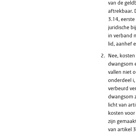
van de geld
aftrekbaar. 
3.14, eerste
juridische b
in verband m
lid, aanhef 
Nee, kosten 
dwangsom en
vallen niet o
onderdeel i,
verbeurd ve
dwangsom zi
licht van ar
kosten voor 
zijn gemaak
van artikel 