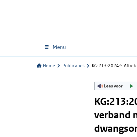
Menu
Home
Publicaties
KG:213:2024:5 Aftrek 
Lees voor
KG:213:20
verband 
dwangs