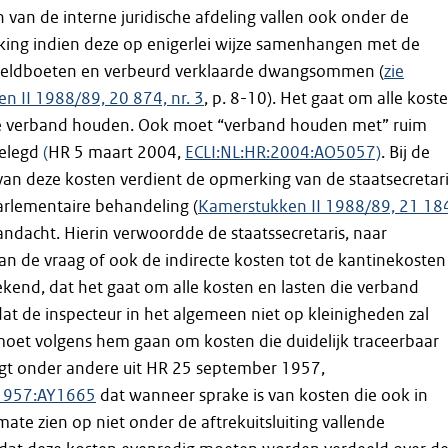
n van de interne juridische afdeling vallen ook onder de
king indien deze op enigerlei wijze samenhangen met de
eldboeten en verbeurd verklaarde dwangsommen (
zie
n II 1988/89, 20 874, nr. 3
, p. 8-10). Het gaat om alle kost
e verband houden. Ook moet “verband houden met” ruim
gelegd
(
HR 5 maart 2004,
ECLI:NL:HR:2004:AO5057)
. Bij de
 van deze kosten verdient de opmerking van de staatsecretar
arlementaire behandeling (
Kamerstukken II 1988/89, 21 18
aandacht. Hierin verwoordde de staatssecretaris, naar
an de vraag of ook de indirecte kosten tot de kantinekosten
kend, dat het gaat om alle kosten en lasten die verband
t de inspecteur in het algemeen niet op kleinigheden zal
 moet volgens hem gaan om kosten die duidelijk traceerbaar
olgt onder andere uit HR 25 september 1957,
:1957:AY1665
dat wanneer sprake is van kosten die ook in
mate zien op niet onder de aftrekuitsluiting vallende