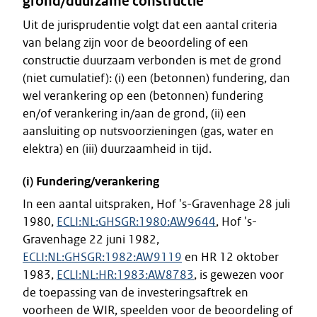
grond/duurzame constructie
Uit de jurisprudentie volgt dat een aantal criteria
van belang zijn voor de beoordeling of een
constructie duurzaam verbonden is met de grond
(niet cumulatief): (i) een (betonnen) fundering, dan
wel verankering op een (betonnen) fundering
en/of verankering in/aan de grond, (ii) een
aansluiting op nutsvoorzieningen (gas, water en
elektra) en (iii) duurzaamheid in tijd.
(i) Fundering/verankering
In een aantal uitspraken, Hof 's-Gravenhage 28 juli
1980,
ECLI:NL:GHSGR:1980:AW9644
, Hof 's-
Gravenhage 22 juni 1982,
ECLI:NL:GHSGR:1982:AW9119
en HR 12 oktober
1983,
ECLI:NL:HR:1983:AW8783
, is gewezen voor
de toepassing van de investeringsaftrek en
voorheen de WIR, speelden voor de beoordeling of