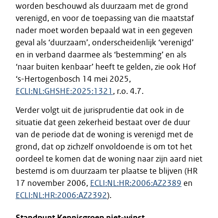
worden beschouwd als duurzaam met de grond
verenigd, en voor de toepassing van die maatstaf
nader moet worden bepaald wat in een gegeven
geval als ‘duurzaam’, onderscheidenlijk ‘verenigd’
en in verband daarmee als ‘bestemming’ en als
‘naar buiten kenbaar’ heeft te gelden, zie ook Hof
‘s-Hertogenbosch 14 mei 2025,
ECLI:NL:GHSHE:2025:1321
, r.o. 4.7.
Verder volgt uit de jurisprudentie dat ook in de
situatie dat geen zekerheid bestaat over de duur
van de periode dat de woning is verenigd met de
grond, dat op zichzelf onvoldoende is om tot het
oordeel te komen dat de woning naar zijn aard niet
bestemd is om duurzaam ter plaatse te blijven (HR
17 november 2006,
ECLI:NL:HR:2006:AZ2389
en
ECLI:NL:HR:2006:AZ2392
).
Standpunt Kennisgroep niet-winst