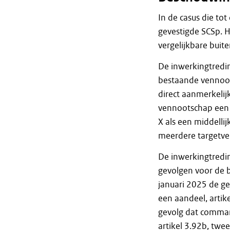
In de casus die tot
gevestigde SCSp. H
vergelijkbare buit
De inwerkingtredin
bestaande vennoot
direct aanmerkelij
vennootschap een b
X als een middelli
meerdere targetv
De inwerkingtredin
gevolgen voor de b
januari 2025 de ge
een aandeel, artike
gevolg dat command
artikel 3.92b, twe