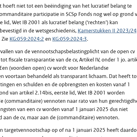
it hoeft niet tot een beëindiging van het lucratief belang te
commanditaire participatie in SCSp Fonds nog wel op grond 
de lid, Wet IB 2001 als lucratief belang (‘rechten’) kan
s bevestigd in de wetsgeschiedenis,
Kamerstukken II 2023/24
. Zie
KG:059:2024:2
en
KG:059:2024:3
.
ervallen van de vennootschapsbelastingplicht van de open cv
ot fiscale transparantie van de cv, Artikel IV, onder 1 jo. arti
 Een (voordien open) cv wordt voor Nederlandse
n voortaan behandeld als transparant lichaam. Dat heeft to
ttingen en schulden en de opbrengsten en kosten vanaf 1
ond van artikel 2.14bis, eerste lid, Wet IB 2001 worden
e (commanditaire) vennoten naar rato van hun gerechtigdh
engsten van een cv worden vanaf 1 januari 2025 dus niet
d aan de cv, maar aan de (commanditaire) vennoten.
n targetvennootschap op of na 1 januari 2025 heeft daardo