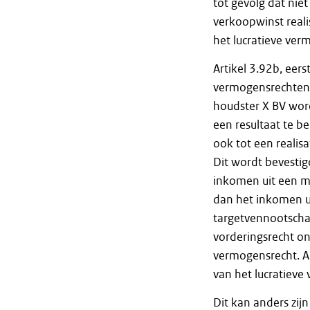
tot gevolg dat ni
verkoopwinst realis
het lucratieve ver
Artikel 3.92b, eer
vermogensrechten 
houdster X BV word
een resultaat te be
ook tot een realisa
Dit wordt bevestig
inkomen uit een mi
dan het inkomen ui
targetvennootschap
vorderingsrecht ont
vermogensrecht. A
van het lucratieve 
Dit kan anders zijn