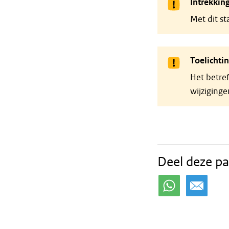
Intrekkin
Met dit s
Toelichti
Het betref
wijziging
Deel deze pa