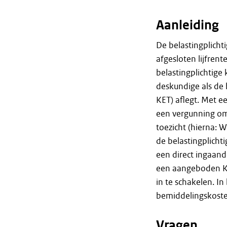
Aanleiding
De belastingplicht
afgesloten lijfrent
belastingplichtige
deskundige als de b
KET) aflegt. Met 
een vergunning om
toezicht (hierna: 
de belastingplich
een direct ingaand
een aangeboden KET
in te schakelen. In
bemiddelingskoste
Vragen