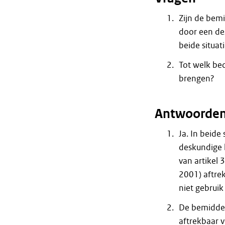
Zijn de bemi
door een des
beide situat
Tot welk bed
brengen?
Antwoorde
Ja. In beide
deskundige b
van artikel
2001) aftrek
niet gebrui
De bemiddel
aftrekbaar v