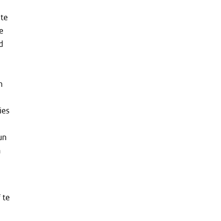
 te
e
d
n
ies
un
n
 te