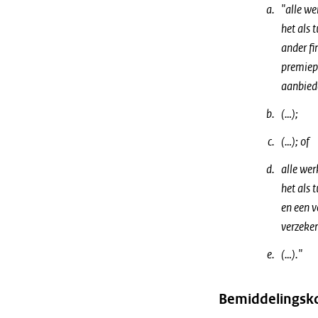
"alle we
het als 
ander fi
premiep
aanbied
(…);
(…); of
alle wer
het als 
en een v
verzeker
(…)."
Bemiddelingsk