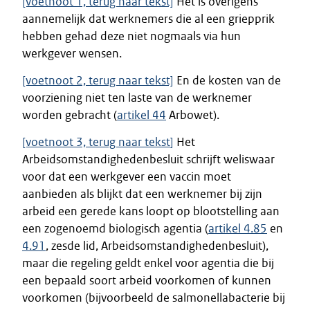
[voetnoot 1, terug naar tekst]
Het is overigens
aannemelijk dat werknemers die al een griepprik
hebben gehad deze niet nogmaals via hun
werkgever wensen.
[voetnoot 2, terug naar tekst]
En de kosten van de
voorziening niet ten laste van de werknemer
worden gebracht (
artikel 44
Arbowet).
[voetnoot 3, terug naar
tekst
]
Het
Arbeidsomstandighedenbesluit schrijft weliswaar
voor dat een werkgever een vaccin moet
aanbieden als blijkt dat een werknemer bij zijn
arbeid een gerede kans loopt op blootstelling aan
een zogenoemd biologisch agentia (
artikel 4.85
en
4.91
, zesde lid, Arbeidsomstandighedenbesluit),
maar die regeling geldt enkel voor agentia die bij
een bepaald soort arbeid voorkomen of kunnen
voorkomen (bijvoorbeeld de salmonellabacterie bij