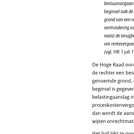
bestuursorgaan 
beginsel ook de
grond van een r
vermindering va
naast de terug
om rentevergoed
(vgl. HR 1 juli
De Hoge Raad oorde
de rechter een bes
genoemde grond, d
beginsel is gegeve
belastingaanslag i
proceskostenvergo
dan wordt de aans
wijten onrechtmati
Het hof lijkt te o