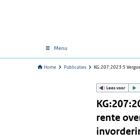
Menu
Home
Publicaties
KG:207:2023:5 Vergoe
Lees voor
KG:207:20
rente ove
invorderi