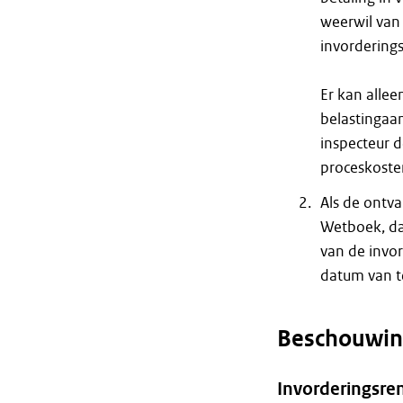
weerwil van 
invorderings
Er kan allee
belastingaan
inspecteur 
proceskoste
Als de ontva
Wetboek, da
van de invor
datum van t
Beschouwin
Invorderingsre