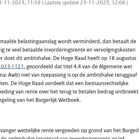
3-11-2023, 11:59 | Laatste update 23-11-2023, 12:06 |
 betaalde belastingaanslag wordt verminderd, dan betaalt de
g te veel betaalde invorderingsrente en vervolgingskosten
er doet dit ambtshalve. De Hoge Raad heeft op 18 augustus
:2023:1121
, geoordeeld dat titel 4.4 van de Algemene wet
rna: Awb) niet van toepassing is op de ambtshalve teruggaaf
ten. De Hoge Raad oordeelt dat een bestuursrechtelijke
oeding van rente over het terug te betalen bedrag ontbreekt
geling van het Burgerlijk Wetboek.
vanger wettelijke rente vergoeden op grond van het Burgerl
 de ambtshalve teruggaaf van invorderingsrente en/of