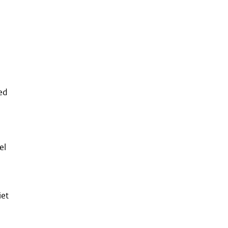
oed
el
iet