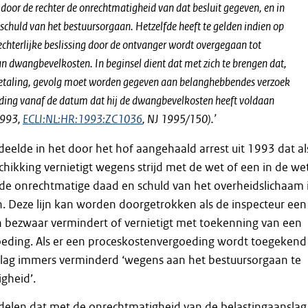
door de rechter de onrechtmatigheid van dat besluit gegeven, en in
 schuld van het bestuursorgaan. Hetzelfde heeft te gelden indien op
echterlijke beslissing door de ontvanger wordt overgegaan tot
n dwangbevelkosten. In beginsel dient dat met zich te brengen dat,
betaling, gevolg moet worden gegeven aan belanghebbendes verzoek
ing vanaf de datum dat hij de dwangbevelkosten heeft voldaan
 1993,
ECLI:NL:HR:1993:ZC1036
, NJ 1995/150).’
elde in het door het hof aangehaald arrest uit 1993 dat al
chikking vernietigt wegens strijd met de wet of een in de we
e onrechtmatige daad en schuld van het overheidslichaam 
n. Deze lijn kan worden doorgetrokken als de inspecteur een
n bezwaar vermindert of vernietigt met toekenning van een
eding. Als er een proceskostenvergoeding wordt toegekend
lag immers verminderd ‘wegens aan het bestuursorgaan te
gheid’.
ordelen dat met de onrechtmatigheid van de belastingaanslag