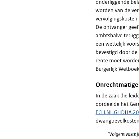
onderliggende bela
worden van de ver
vervolgingskosten 
De ontvanger geeft
ambtshalve terugga
een wettelijk voors
bevestigd door de 
rente moet worde
Burgerlijk Wetboek
Onrechtmatige
In de zaak die lei
oordeelde het Ger
ECLI:NL:GHDHA:2
dwangbevelkosten. H
‘Volgens vaste j