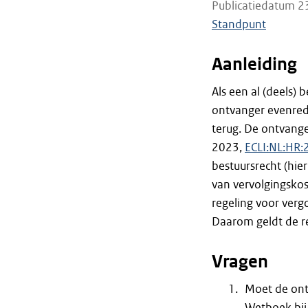
Publicatiedatum 2
Standpunt
Aanleiding
Als een al (deels)
ontvanger evenredi
terug. De ontvang
2023,
ECLI:NL:HR
bestuursrecht (hie
van vervolgingskos
regeling voor verg
Daarom geldt de re
Vragen
Moet de ont
Wetboek bij