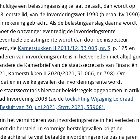
chuldige een belastingaanslag te laat betaalt, dan wordt op
28, eerste lid, van de Invorderingswet 1990 (hierna: Iw 1990)
in rekening gebracht. Als de belastingaanslag daarna wordt
oet de ontvanger evenredig de invorderingsrente
eventuele belastingrente wordt dan door de inspecteur
erd, zie
Kamerstukken II 2011/12, 33 003, nr. 3
, p. 125 en
deren van invorderingsrente is in het verleden niet altijd g
andere de Kamerbrief van de staatssecretaris van Financiën
021, Kamerstukken II 2020/2021, 31 066, nr. 798). Om
 dat en in welke gevallen de invorderingsrente wordt
e staatssecretaris hiervoor beleidsregels opgenomen in artik
ad Invordering 2008 (zie de
toelichting Wijziging Leidraad
Besluit van 30 juni 2021, Stcrt. 2021, 33908).
rin het verminderen van invorderingsrente in het verleden n
rdt dit hersteld. In sommige herstelgevallen krijgt de
 de achteraf te veel betaalde invorderingsrente pas na jaren