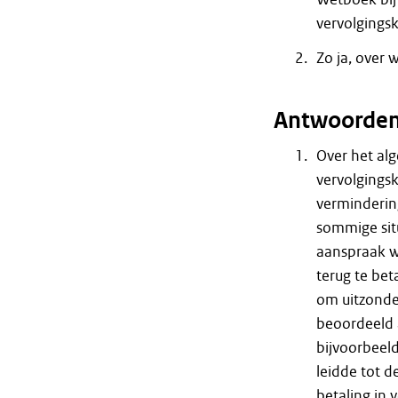
vervolgings
Zo ja, over
Antwoorde
Over het al
vervolgings
verminderin
sommige sit
aanspraak w
terug te bet
om uitzonder
beoordeeld 
bijvoorbeeld
leidde tot d
betaling in