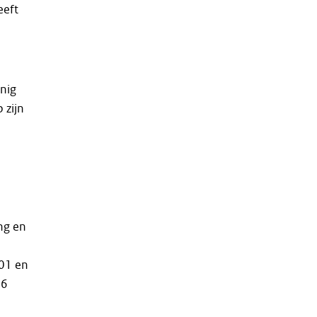
eeft
enig
 zijn
ng en
001 en
56