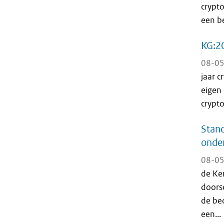
crypto
een b
KG:20
08-05
jaar 
eigen 
crypto
Stand
onder
08-05
de Ke
doorsc
de be
een...