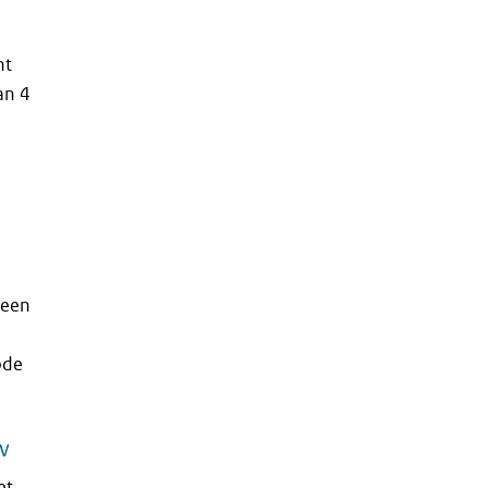
nt
an 4
meen
ode
bv
et