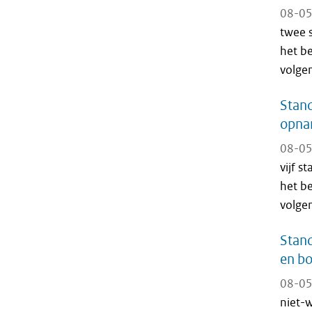
08-05
twee 
het be
volge
Stan
opnam
08-05
vijf 
het be
volge
Stand
en bo
08-05
niet-w