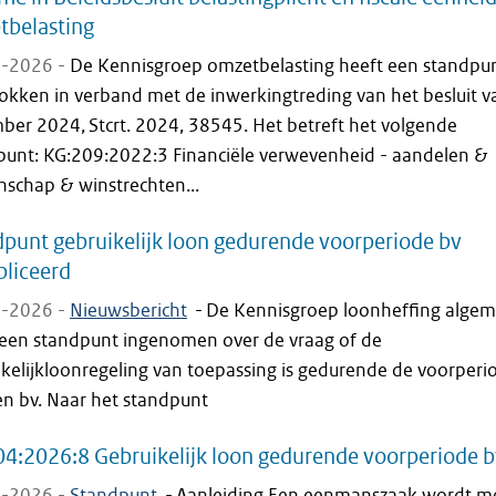
tbelasting
-2026 -
De Kennisgroep omzetbelasting heeft een standpu
rokken in verband met de inwerkingtreding van het besluit v
ber 2024, Stcrt. 2024, 38545. Het betreft het volgende
punt: KG:209:2022:3 Financiële verwevenheid - aandelen &
nschap & winstrechten...
punt gebruikelijk loon gedurende voorperiode bv
liceerd
-2026 -
Nieuwsbericht
-
De Kennisgroep loonheffing alge
 een standpunt ingenomen over de vraag of de
ikelijkloonregeling van toepassing is gedurende de voorperi
en bv. Naar het standpunt
4:2026:8 Gebruikelijk loon gedurende voorperiode 
-2026 -
Standpunt
-
Aanleiding Een eenmanszaak wordt m