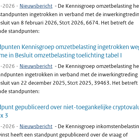
-2026 -
Nieuwsbericht
-
De Kennisgroep omzetbelasting he
standpunten ingetrokken in verband met de inwerkingtredi
sluit van 8 februari 2026, Stcrt 2026, 6674. Het betreft de
nde standpunten:
dpunten Kennisgroep omzetbelasting ingetrokken we
e in Besluit omzetbelasting toelichting tabel I
-2026 -
Nieuwsbericht
-
De Kennisgroep omzetbelasting he
standpunten ingetrokken in verband met de inwerkingtreding
sluit van 22 december 2025, Stcrt 2025, 39463. Het betreft
nde standpunten:
punt gepubliceerd over niet-toegankelijke cryptoval
x 3
-2026 -
Nieuwsbericht
-
De Kennisgroep inkomstenbelasti
inst heeft een standpunt gepubliceerd over de vraag of