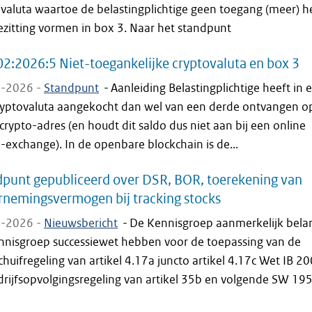
valuta waartoe de belastingplichtige geen toegang (meer) h
ezitting vormen in box 3. Naar het standpunt
2:2026:5 Niet-toegankelijke cryptovaluta en box 3
-2026 -
Standpunt
-
Aanleiding Belastingplichtige heeft in 
cryptovaluta aangekocht dan wel van een derde ontvangen op
crypto-adres (en houdt dit saldo dus niet aan bij een online
-exchange). In de openbare blockchain is de...
punt gepubliceerd over DSR, BOR, toerekening van
nemingsvermogen bij tracking stocks
-2026 -
Nieuwsbericht
-
De Kennisgroep aanmerkelijk bela
nnisgroep successiewet hebben voor de toepassing van de
huifregeling van artikel 4.17a juncto artikel 4.17c Wet IB 2
drijfsopvolgingsregeling van artikel 35b en volgende SW 19