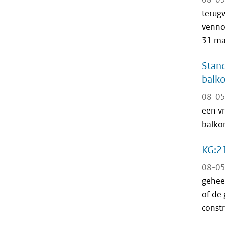
terug
vennoo
31 maa
Stand
balk
08-05
een v
balko
KG:21
08-05
geheel
of de 
constr