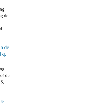
ing
ng de
ed
an de
l q,
ing
 of de
15,
ns
d