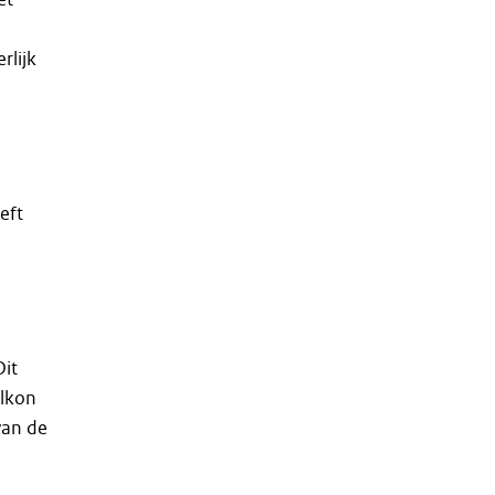
rlijk
eft
Dit
alkon
van de