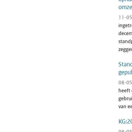
omze
11-05
inget
decem
stand
zegge
Stand
gepub
08-05
heeft
gebru
van e
KG:20
08-05