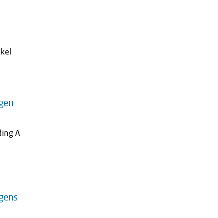
kel
ogen
ding A
gens