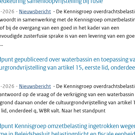
edkeuring samenloopvrijstelling bij fusie
-2026 -
Nieuwsbericht
-
De Kennisgroep overdrachtsbelast
woordt in samenwerking met de Kennisgroep omzetbelasti
of bij de overgang van een goed in het kader van een
voudigde zusterfusie sprake is van een levering van een go
..
punt gepubliceerd over waterbassin en toepassing v
urgrondvrijstelling van artikel 15, eerste lid, onderdee
-2026 -
Nieuwsbericht
-
De Kennisgroep overdrachtsbelast
antwoord op de vraag of de verkrijging van een waterbassin
rond daarvan onder de cultuurgrondvrijstelling van artikel 
 lid, onderdeel q, WBR valt. Naar het standpunt
dpunt Kennisgroep omzetbelasting ingetrokken wege
e in Beleidsbesluit belastingplicht en fiscale eenhei