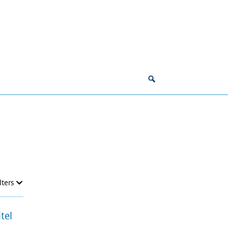
lters
tel