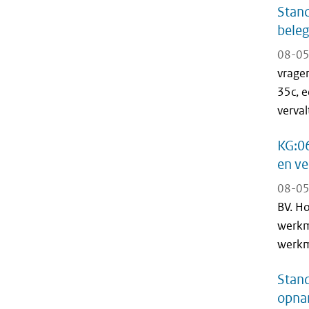
Stand
beleg
08-05
vrage
35c, e
verval
KG:0
en ve
08-05
BV. Ho
werkma
werkma
Stan
opnam