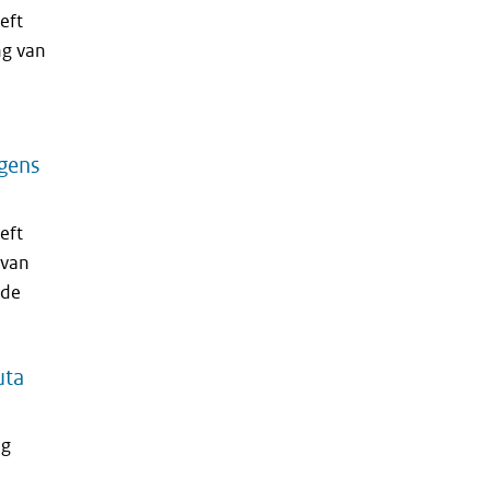
eft
ng van
gens
eft
 van
 de
uta
ng