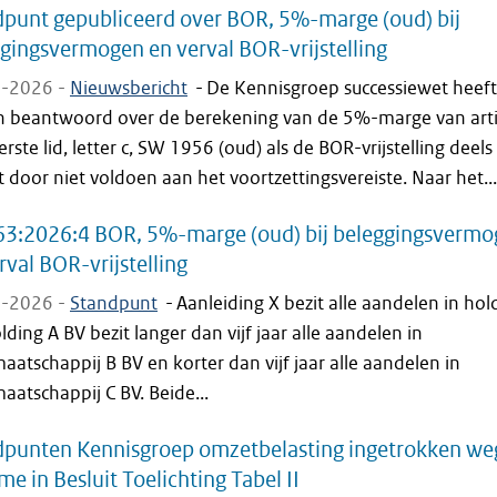
punt gepubliceerd over BOR, 5%-marge (oud) bij
gingsvermogen en verval BOR-vrijstelling
-2026 -
Nieuwsbericht
-
De Kennisgroep successiewet heeft
n beantwoord over de berekening van de 5%-marge van arti
erste lid, letter c, SW 1956 (oud) als de BOR-vrijstelling deels
t door niet voldoen aan het voortzettingsvereiste. Naar het...
63:2026:4 BOR, 5%-marge (oud) bij beleggingsverm
rval BOR-vrijstelling
-2026 -
Standpunt
-
Aanleiding X bezit alle aandelen in hol
lding A BV bezit langer dan vijf jaar alle aandelen in
atschappij B BV en korter dan vijf jaar alle aandelen in
atschappij C BV. Beide...
dpunten Kennisgroep omzetbelasting ingetrokken we
e in Besluit Toelichting Tabel II