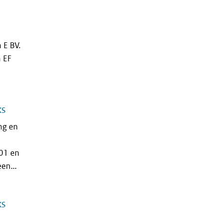
 E BV.
n EF
ks
ng en
001 en
en...
ks