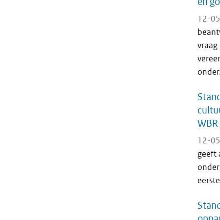
en go
12-05
beant
vraag 
vereen
onder.
Stand
cultu
WBR
12-05
geeft 
onderg
eerste
Stan
opnam