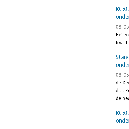
KG:0
onder
08-05
F is e
BV. EF
Stand
onder
08-05
de Ke
doorsc
de bed
KG:0
onder