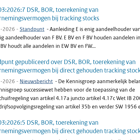
03:2026:7 DSR, BOR, toerekening van
nemingsvermogen bij tracking stocks
-2026 -
Standpunt
-
Aanleiding E is enig aandeelhouder van
nig aandeelhouder van F BV. E BV en F BV houden aandelen i
 BV houdt alle aandelen in EW BV en FW...
punt gepubliceerd over DSR, BOR, toerekening van
nemingsvermogen bij direct gehouden tracking stoc
-2026 -
Nieuwsbericht
-
De Kennisgroep aanmerkelijk bela
nnisgroep successiewet hebben voor de toepassing van de
huifregeling van artikel 4.17a juncto artikel 4.17c Wet IB 2
rijfsopvolgingsregeling van artikel 35b en verder SW 1956 e
03:2026:5 DSR, BOR, toerekening van
nemingsvermogen bij direct gehouden tracking stoc